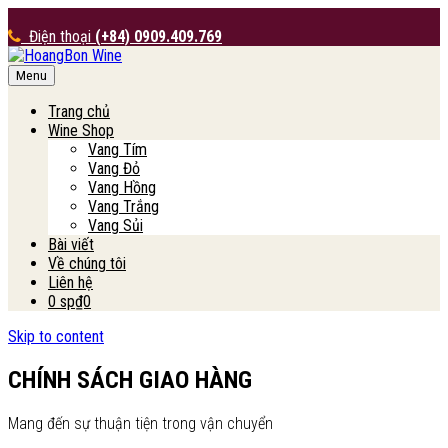
Điện thoại
(+84) 0909.409.769
Menu
HoangBon Wine
Trang chủ
Wine Shop
Vang Tím
Vang Đỏ
Vang Hồng
Vang Trắng
Vang Sủi
Bài viết
Về chúng tôi
Liên hệ
0 sp
₫0
Skip to content
CHÍNH SÁCH GIAO HÀNG
Mang đến sự thuận tiện trong vận chuyển