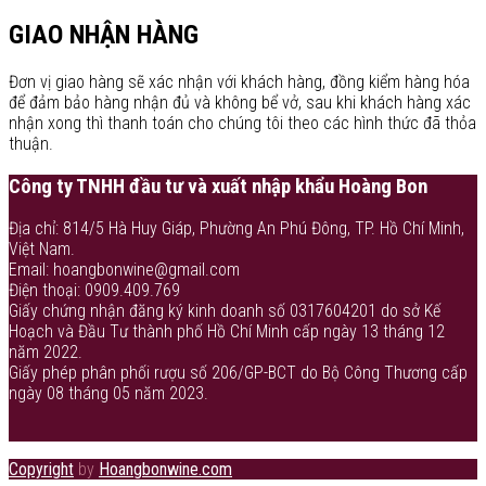
GIAO NHẬN HÀNG
Đơn vị giao hàng sẽ xác nhận với khách hàng, đồng kiểm hàng hóa
để đảm bảo hàng nhận đủ và không bể vở, sau khi khách hàng xác
nhận xong thì thanh toán cho chúng tôi theo các hình thức đã thỏa
thuận.
Công ty TNHH đầu tư và xuất nhập khẩu Hoàng Bon
Địa chỉ: 814/5 Hà Huy Giáp, Phường An Phú Đông, TP. Hồ Chí Minh,
Việt Nam.
Email: hoangbonwine@gmail.com
Điện thoại: 0909.409.769
Giấy chứng nhận đăng ký kinh doanh số 0317604201 do sở Kế
Hoạch và Đầu Tư thành phố Hồ Chí Minh cấp ngày 13 tháng 12
năm 2022.
Giấy phép phân phối rượu số 206/GP-BCT do Bộ Công Thương cấp
ngày 08 tháng 05 năm 2023.
Copyright
by
Hoangbonwine.com