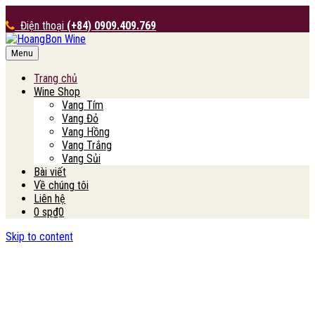
Điện thoại
(+84) 0909.409.769
Menu
HoangBon Wine
Trang chủ
Wine Shop
Vang Tím
Vang Đỏ
Vang Hồng
Vang Trắng
Vang Sủi
Bài viết
Về chúng tôi
Liên hệ
0 sp
₫0
Skip to content