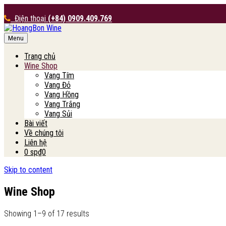
Điện thoại
(+84) 0909.409.769
Menu
HoangBon Wine
Trang chủ
Wine Shop
Vang Tím
Vang Đỏ
Vang Hồng
Vang Trắng
Vang Sủi
Bài viết
Về chúng tôi
Liên hệ
0 sp
₫0
Skip to content
Wine Shop
Showing 1–9 of 17 results