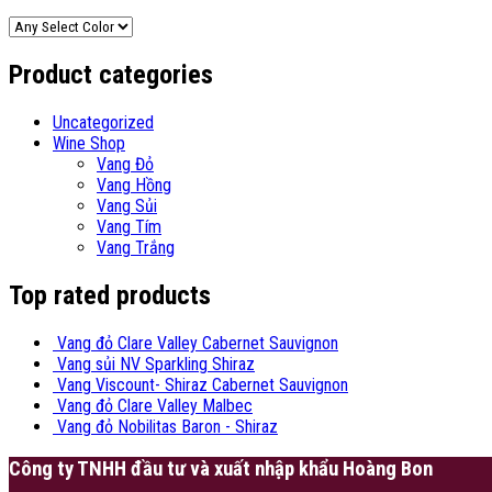
Product categories
Uncategorized
Wine Shop
Vang Đỏ
Vang Hồng
Vang Sủi
Vang Tím
Vang Trắng
Top rated products
Vang đỏ Clare Valley Cabernet Sauvignon
Vang sủi NV Sparkling Shiraz
Vang Viscount- Shiraz Cabernet Sauvignon
Vang đỏ Clare Valley Malbec
Vang đỏ Nobilitas Baron - Shiraz
Công ty TNHH đầu tư và xuất nhập khẩu Hoàng Bon