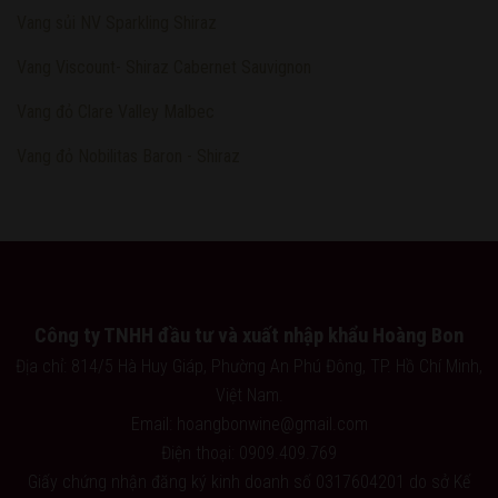
Vang sủi NV Sparkling Shiraz
Vang Viscount- Shiraz Cabernet Sauvignon
Vang đỏ Clare Valley Malbec
Vang đỏ Nobilitas Baron - Shiraz
Công ty TNHH đầu tư và xuất nhập khẩu Hoàng Bon
Địa chỉ: 814/5 Hà Huy Giáp, Phường An Phú Đông, TP. Hồ Chí Minh,
Việt Nam.
Email: hoangbonwine@gmail.com
Điện thoại: 0909.409.769
Giấy chứng nhận đăng ký kinh doanh số 0317604201 do sở Kế