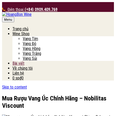
Điện thoại
(+84) 0909.409.769
Menu
HoangBon Wine
Trang chủ
Wine Shop
Vang Tím
Vang Đỏ
Vang Hồng
Vang Trắng
Vang Sủi
Bài viết
Về chúng tôi
Liên hệ
0 sp
₫0
Skip to content
Mua Rượu Vang Úc Chính Hãng – Nobilitas
Viscount