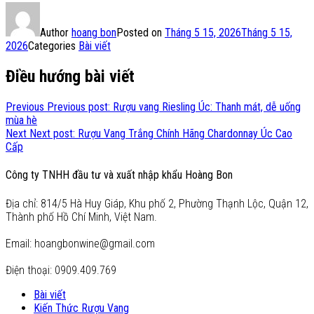
Author
hoang bon
Posted on
Tháng 5 15, 2026
Tháng 5 15,
2026
Categories
Bài viết
Điều hướng bài viết
Previous
Previous post:
Rượu vang Riesling Úc: Thanh mát, dễ uống
mùa hè
Next
Next post:
Rượu Vang Trắng Chính Hãng Chardonnay Úc Cao
Cấp
Công ty TNHH đầu tư và xuất nhập khẩu Hoàng Bon
Địa chỉ: 814/5 Hà Huy Giáp, Khu phố 2, Phường Thạnh Lộc, Quận 12,
Thành phố Hồ Chí Minh, Việt Nam.
Email: hoangbonwine@gmail.com
Điện thoại: 0909.409.769
Bài viết
Kiến Thức Rượu Vang