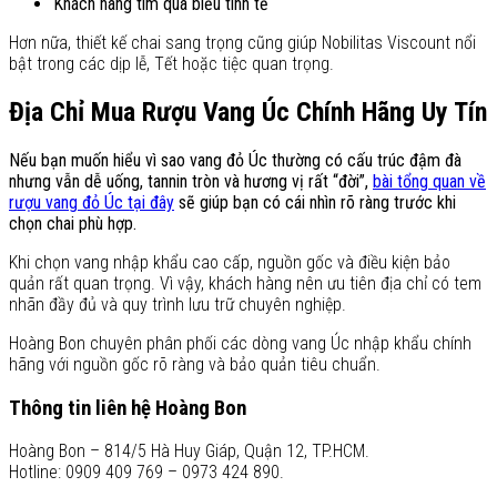
Khách hàng tìm quà biếu tinh tế
Hơn nữa, thiết kế chai sang trọng cũng giúp Nobilitas Viscount nổi
bật trong các dịp lễ, Tết hoặc tiệc quan trọng.
Địa Chỉ Mua Rượu Vang Úc Chính Hãng Uy Tín
Nếu bạn muốn hiểu vì sao vang đỏ Úc thường có cấu trúc đậm đà
nhưng vẫn dễ uống, tannin tròn và hương vị rất “đời”,
bài tổng quan về
rượu vang đỏ Úc tại đây
sẽ giúp bạn có cái nhìn rõ ràng trước khi
chọn chai phù hợp.
Khi chọn vang nhập khẩu cao cấp, nguồn gốc và điều kiện bảo
quản rất quan trọng. Vì vậy, khách hàng nên ưu tiên địa chỉ có tem
nhãn đầy đủ và quy trình lưu trữ chuyên nghiệp.
Hoàng Bon chuyên phân phối các dòng vang Úc nhập khẩu chính
hãng với nguồn gốc rõ ràng và bảo quản tiêu chuẩn.
Thông tin liên hệ Hoàng Bon
Hoàng Bon – 814/5 Hà Huy Giáp, Quận 12, TP.HCM.
Hotline: 0909 409 769 – 0973 424 890.