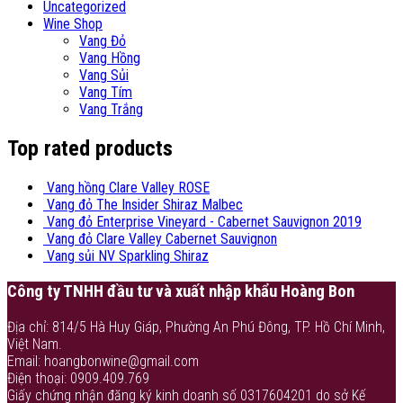
Uncategorized
Wine Shop
Vang Đỏ
Vang Hồng
Vang Sủi
Vang Tím
Vang Trắng
Top rated products
Vang hồng Clare Valley ROSE
Vang đỏ The Insider Shiraz Malbec
Vang đỏ Enterprise Vineyard - Cabernet Sauvignon 2019
Vang đỏ Clare Valley Cabernet Sauvignon
Vang sủi NV Sparkling Shiraz
Công ty TNHH đầu tư và xuất nhập khẩu Hoàng Bon
Địa chỉ: 814/5 Hà Huy Giáp, Phường An Phú Đông, TP. Hồ Chí Minh,
Việt Nam.
Email: hoangbonwine@gmail.com
Điện thoại: 0909.409.769
Giấy chứng nhận đăng ký kinh doanh số 0317604201 do sở Kế