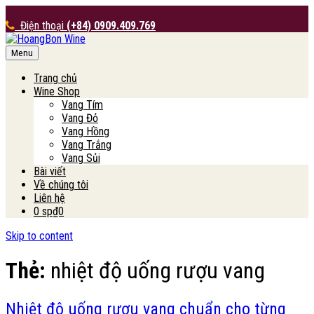
Điện thoại
(+84) 0909.409.769
Menu
HoangBon Wine
Trang chủ
Wine Shop
Vang Tím
Vang Đỏ
Vang Hồng
Vang Trắng
Vang Sủi
Bài viết
Về chúng tôi
Liên hệ
0 sp
₫0
Skip to content
Thẻ:
nhiệt độ uống rượu vang
Nhiệt độ uống rượu vang chuẩn cho từng