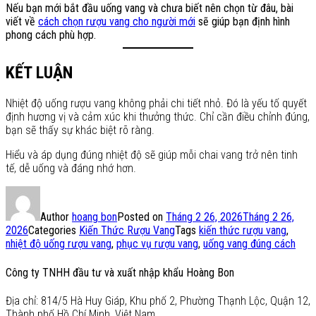
Nếu bạn mới bắt đầu uống vang và chưa biết nên chọn từ đâu, bài
viết về
cách chọn rượu vang cho người mới
sẽ giúp bạn định hình
phong cách phù hợp.
KẾT LUẬN
Nhiệt độ uống rượu vang không phải chi tiết nhỏ. Đó là yếu tố quyết
định hương vị và cảm xúc khi thưởng thức. Chỉ cần điều chỉnh đúng,
bạn sẽ thấy sự khác biệt rõ ràng.
Hiểu và áp dụng đúng nhiệt độ sẽ giúp mỗi chai vang trở nên tinh
tế, dễ uống và đáng nhớ hơn.
Author
hoang bon
Posted on
Tháng 2 26, 2026
Tháng 2 26,
2026
Categories
Kiến Thức Rượu Vang
Tags
kiến thức rượu vang
,
nhiệt độ uống rượu vang
,
phục vụ rượu vang
,
uống vang đúng cách
Công ty TNHH đầu tư và xuất nhập khẩu Hoàng Bon
Địa chỉ: 814/5 Hà Huy Giáp, Khu phố 2, Phường Thạnh Lộc, Quận 12,
Thành phố Hồ Chí Minh, Việt Nam.