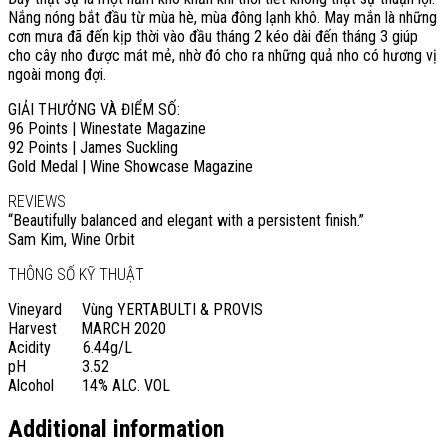
Nắng nóng bắt đầu từ mùa hè, mùa đông lạnh khô. May mắn là những
cơn mưa đã đến kịp thời vào đầu tháng 2 kéo dài đến tháng 3 giúp
cho cây nho được mát mẻ, nhờ đó cho ra những quả nho có hương vị
ngoài mong đợi.
GIẢI THƯỞNG VÀ ĐIỂM SỐ:
96 Points | Winestate Magazine
92 Points | James Suckling
Gold Medal | Wine Showcase Magazine
REVIEWS
“Beautifully balanced and elegant with a persistent finish.”
Sam Kim,
Wine Orbit
THÔNG SỐ KỸ THUẬT
Vineyard Vùng
YERTABULTI & PROVIS
Harvest
MARCH 2020
Acidity
6.44g/L
pH
3.52
Alcohol
14% ALC. VOL
Additional information