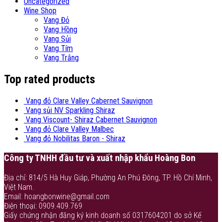
Uncategorized
Wine Shop
Vang Đỏ
Vang Hồng
Vang Sủi
Vang Tím
Vang Trắng
Top rated products
Vang đỏ Clare Valley Cabernet Sauvignon
Vang sủi NV Sparkling Shiraz
Vang Viscount- Shiraz Cabernet Sauvignon
Vang đỏ Clare Valley Malbec
Vang đỏ Nobilitas Baron - Shiraz
Công ty TNHH đầu tư và xuất nhập khẩu Hoàng Bon
Địa chỉ: 814/5 Hà Huy Giáp, Phường An Phú Đông, TP. Hồ Chí Minh,
Việt Nam.
Email: hoangbonwine@gmail.com
Điện thoại: 0909.409.769
Giấy chứng nhận đăng ký kinh doanh số 0317604201 do sở Kế