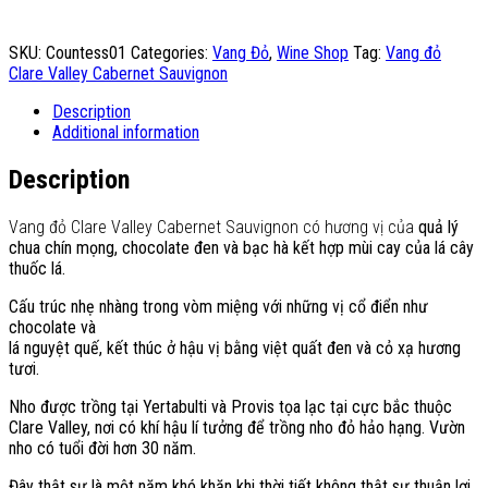
SKU:
Countess01
Categories:
Vang Đỏ
,
Wine Shop
Tag:
Vang đỏ
Clare Valley Cabernet Sauvignon
Description
Additional information
Description
Vang đỏ Clare Valley Cabernet Sauvignon có hương vị của
quả lý
chua chín mọng, chocolate đen và bạc hà kết hợp mùi cay của lá cây
thuốc lá.
Cấu trúc nhẹ nhàng trong vòm miệng với những vị cổ điển như
chocolate và
lá nguyệt quế, kết thúc ở hậu vị bằng việt quất đen và cỏ xạ hương
tươi.
Nho được trồng tại Yertabulti và Provis tọa lạc tại cực bắc thuộc
Clare Valley, nơi có khí hậu lí tưởng để trồng nho đỏ hảo hạng. Vườn
nho có tuổi đời hơn 30 năm.
Đây thật sự là một năm khó khăn khi thời tiết không thật sự thuận lợi.