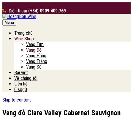
Điện thoại
(+84) 0909.409.769
Menu
HoangBon Wine
Trang chủ
Wine Shop
Vang Tím
Vang Đỏ
Vang Hồng
Vang Trắng
Vang Sủi
Bài viết
Về chúng tôi
Liên hệ
0 sp
₫0
Skip to content
Vang đỏ Clare Valley Cabernet Sauvignon