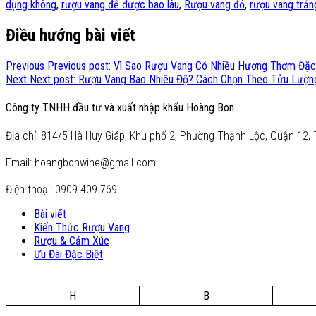
dụng không
,
rượu vang để được bao lâu
,
Rượu vang đỏ
,
rượu vang trắn
Điều hướng bài viết
Previous
Previous post:
Vì Sao Rượu Vang Có Nhiều Hương Thơm Đặc
Next
Next post:
Rượu Vang Bao Nhiêu Độ? Cách Chọn Theo Tửu Lượn
Công ty TNHH đầu tư và xuất nhập khẩu Hoàng Bon
Địa chỉ: 814/5 Hà Huy Giáp, Khu phố 2, Phường Thạnh Lộc, Quận 12, 
Email: hoangbonwine@gmail.com
Điện thoại: 0909.409.769
Bài viết
Kiến Thức Rượu Vang
Rượu & Cảm Xúc
Ưu Đãi Đặc Biệt
H
B