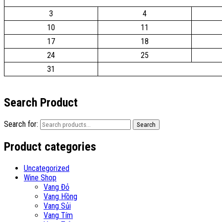
3
4
10
11
17
18
24
25
31
Search Product
Search for:
Search
Product categories
Uncategorized
Wine Shop
Vang Đỏ
Vang Hồng
Vang Sủi
Vang Tím