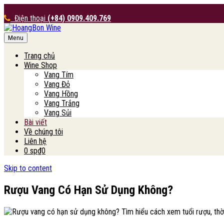
Điện thoại
(+84) 0909.409.769
Menu
HoangBon Wine
Trang chủ
Wine Shop
Vang Tím
Vang Đỏ
Vang Hồng
Vang Trắng
Vang Sủi
Bài viết
Về chúng tôi
Liên hệ
0 sp
₫0
Skip to content
Rượu Vang Có Hạn Sử Dụng Không?