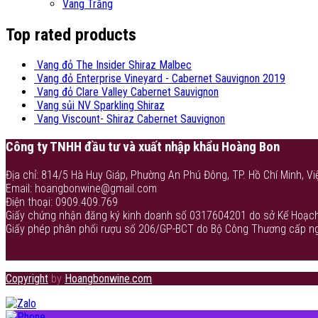
Vang Trắng
Top rated products
Vang đỏ The Insider Shiraz Malbec
Vang đỏ Enterprise Vineyard - Cabernet Sauvignon 2019
Vang đỏ Clare Valley Cabernet Sauvignon
Vang sủi NV Sparkling Shiraz
Vang Viscount- Shiraz Cabernet Sauvignon
Công ty TNHH đầu tư và xuất nhập khẩu Hoàng Bon
Địa chỉ: 814/5 Hà Huy Giáp, Phường An Phú Đông, TP. Hồ Chí Minh, Vi
Email: hoangbonwine@gmail.com
Điện thoại: 0909.409.769
Giấy chứng nhận đăng ký kinh doanh số 0317604201 do sở Kế Hoạch
Giấy phép phân phối rượu số 206/GP-BCT do Bộ Công Thương cấp n
Copyright
by
Hoangbonwine.com