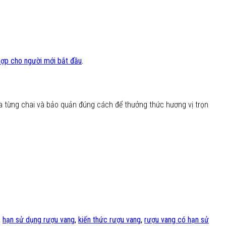
hợp cho người mới bắt đầu
.
a từng chai và bảo quản đúng cách để thưởng thức hương vị trọn
,
hạn sử dụng rượu vang
,
kiến thức rượu vang
,
rượu vang có hạn sử