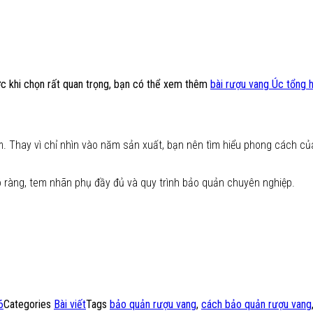
ớc khi chọn rất quan trọng, bạn có thể xem thêm
bài rượu vang Úc tổng 
m. Thay vì chỉ nhìn vào năm sản xuất, bạn nên tìm hiểu phong cách củ
 ràng, tem nhãn phụ đầy đủ và quy trình bảo quản chuyên nghiệp.
6
Categories
Bài viết
Tags
bảo quản rượu vang
,
cách bảo quản rượu vang