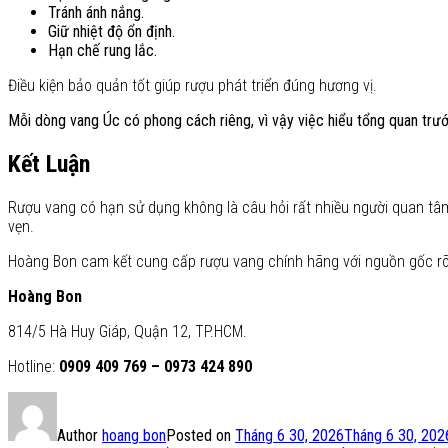
Tránh ánh nắng.
Giữ nhiệt độ ổn định.
Hạn chế rung lắc.
Điều kiện bảo quản tốt giúp rượu phát triển đúng hương vị.
Mỗi dòng vang Úc có phong cách riêng, vì vậy việc hiểu tổng quan trư
Kết Luận
Rượu vang có hạn sử dụng không là câu hỏi rất nhiều người quan tâ
vẹn.
Hoàng Bon cam kết cung cấp rượu vang chính hãng với nguồn gốc rõ
Hoàng Bon
814/5 Hà Huy Giáp, Quận 12, TP.HCM.
Hotline:
0909 409 769 – 0973 424 890
Author
hoang bon
Posted on
Tháng 6 30, 2026
Tháng 6 30, 202