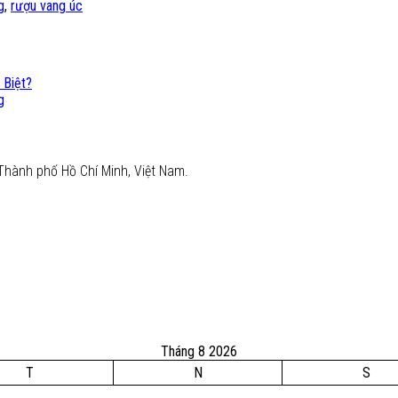
g
,
rượu vang úc
 Biệt?
g
Thành phố Hồ Chí Minh, Việt Nam.
Tháng 8 2026
T
N
S