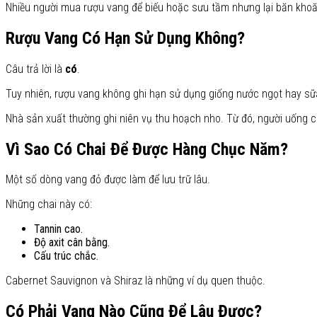
Nhiều người mua rượu vang để biếu hoặc sưu tầm nhưng lại băn khoă
Rượu Vang Có Hạn Sử Dụng Không?
Câu trả lời là
có
.
Tuy nhiên, rượu vang không ghi hạn sử dụng giống nước ngọt hay sữ
Nhà sản xuất thường ghi niên vụ thu hoạch nho. Từ đó, người uống có
Vì Sao Có Chai Để Được Hàng Chục Năm?
Một số dòng vang đỏ được làm để lưu trữ lâu.
Những chai này có:
Tannin cao.
Độ axit cân bằng.
Cấu trúc chắc.
Cabernet Sauvignon và Shiraz là những ví dụ quen thuộc.
Có Phải Vang Nào Cũng Để Lâu Được?