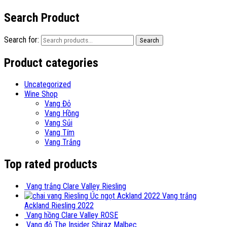
Search Product
Search for:
Search
Product categories
Uncategorized
Wine Shop
Vang Đỏ
Vang Hồng
Vang Sủi
Vang Tím
Vang Trắng
Top rated products
Vang trắng Clare Valley Riesling
Vang trắng
Ackland Riesling 2022
Vang hồng Clare Valley ROSE
Vang đỏ The Insider Shiraz Malbec