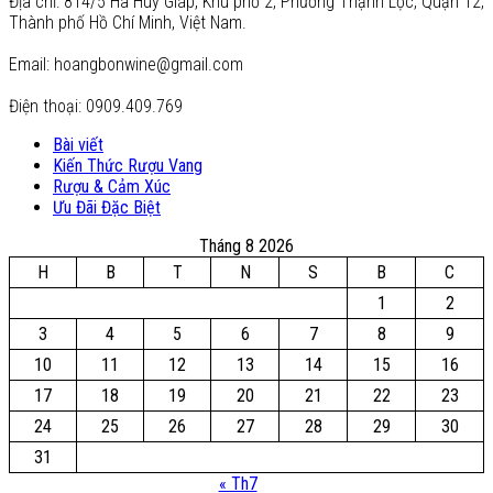
Địa chỉ: 814/5 Hà Huy Giáp, Khu phố 2, Phường Thạnh Lộc, Quận 12,
Thành phố Hồ Chí Minh, Việt Nam.
Email: hoangbonwine@gmail.com
Điện thoại: 0909.409.769
Bài viết
Kiến Thức Rượu Vang
Rượu & Cảm Xúc
Ưu Đãi Đặc Biệt
Tháng 8 2026
H
B
T
N
S
B
C
1
2
3
4
5
6
7
8
9
10
11
12
13
14
15
16
17
18
19
20
21
22
23
24
25
26
27
28
29
30
31
« Th7