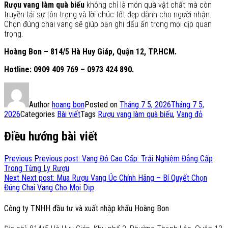
Rượu vang làm quà biếu
không chỉ là món quà vật chất mà còn
truyền tải sự tôn trọng và lời chúc tốt đẹp dành cho người nhận.
Chọn đúng chai vang sẽ giúp bạn ghi dấu ấn trong mọi dịp quan
trọng.
Hoàng Bon – 814/5 Hà Huy Giáp, Quận 12, TP.HCM.
Hotline: 0909 409 769 – 0973 424 890.
Author
hoang bon
Posted on
Tháng 7 5, 2026
Tháng 7 5,
2026
Categories
Bài viết
Tags
Rượu vang làm quà biếu
,
Vang đỏ
Điều hướng bài viết
Previous
Previous post:
Vang Đỏ Cao Cấp: Trải Nghiệm Đẳng Cấp
Trong Từng Ly Rượu
Next
Next post:
Mua Rượu Vang Úc Chính Hãng – Bí Quyết Chọn
Đúng Chai Vang Cho Mọi Dịp
Công ty TNHH đầu tư và xuất nhập khẩu Hoàng Bon