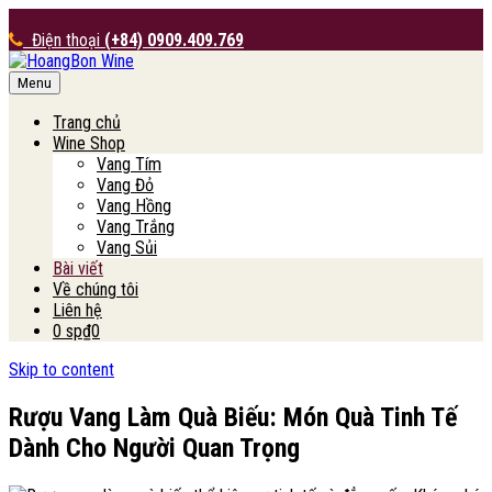
Điện thoại
(+84) 0909.409.769
Menu
HoangBon Wine
Trang chủ
Wine Shop
Vang Tím
Vang Đỏ
Vang Hồng
Vang Trắng
Vang Sủi
Bài viết
Về chúng tôi
Liên hệ
0 sp
₫0
Skip to content
Rượu Vang Làm Quà Biếu: Món Quà Tinh Tế
Dành Cho Người Quan Trọng