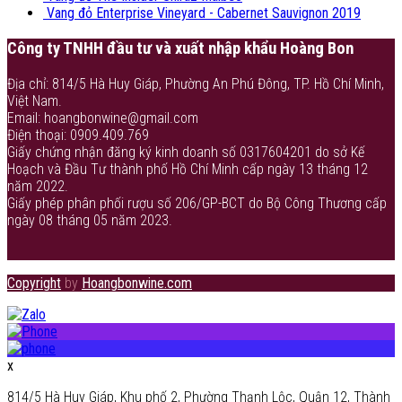
Vang đỏ Enterprise Vineyard - Cabernet Sauvignon 2019
Công ty TNHH đầu tư và xuất nhập khẩu Hoàng Bon
Địa chỉ: 814/5 Hà Huy Giáp, Phường An Phú Đông, TP. Hồ Chí Minh,
Việt Nam.
Email: hoangbonwine@gmail.com
Điện thoại: 0909.409.769
Giấy chứng nhận đăng ký kinh doanh số 0317604201 do sở Kế
Hoạch và Đầu Tư thành phố Hồ Chí Minh cấp ngày 13 tháng 12
năm 2022.
Giấy phép phân phối rượu số 206/GP-BCT do Bộ Công Thương cấp
ngày 08 tháng 05 năm 2023.
Copyright
by
Hoangbonwine.com
x
814/5 Hà Huy Giáp, Khu phố 2, Phường Thạnh Lộc, Quận 12, Thành