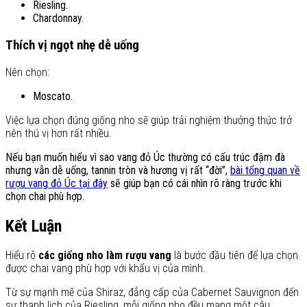
Riesling.
Chardonnay.
Thích vị ngọt nhẹ dễ uống
Nên chọn:
Moscato.
Việc lựa chọn đúng giống nho sẽ giúp trải nghiệm thưởng thức trở
nên thú vị hơn rất nhiều.
Nếu bạn muốn hiểu vì sao vang đỏ Úc thường có cấu trúc đậm đà
nhưng vẫn dễ uống, tannin tròn và hương vị rất “đời”,
bài tổng quan về
rượu vang đỏ Úc tại đây
sẽ giúp bạn có cái nhìn rõ ràng trước khi
chọn chai phù hợp.
Kết Luận
Hiểu rõ
các giống nho làm rượu vang
là bước đầu tiên để lựa chọn
được chai vang phù hợp với khẩu vị của mình.
Từ sự mạnh mẽ của Shiraz, đẳng cấp của Cabernet Sauvignon đến
sự thanh lịch của Riesling, mỗi giống nho đều mang một câu