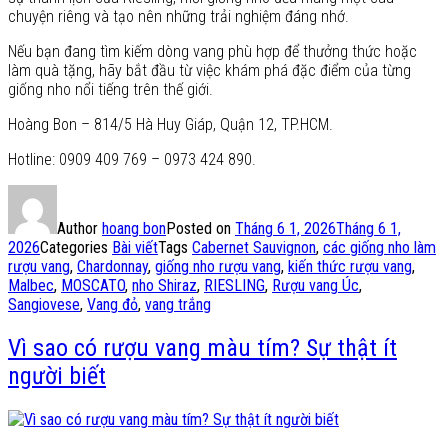
chuyện riêng và tạo nên những trải nghiệm đáng nhớ.
Nếu bạn đang tìm kiếm dòng vang phù hợp để thưởng thức hoặc
làm quà tặng, hãy bắt đầu từ việc khám phá đặc điểm của từng
giống nho nổi tiếng trên thế giới.
Hoàng Bon – 814/5 Hà Huy Giáp, Quận 12, TP.HCM.
Hotline: 0909 409 769 – 0973 424 890.
Author
hoang bon
Posted on
Tháng 6 1, 2026
Tháng 6 1,
2026
Categories
Bài viết
Tags
Cabernet Sauvignon
,
các giống nho làm
rượu vang
,
Chardonnay
,
giống nho rượu vang
,
kiến thức rượu vang
,
Malbec
,
MOSCATO
,
nho Shiraz
,
RIESLING
,
Rượu vang Úc
,
Sangiovese
,
Vang đỏ
,
vang trắng
Vì sao có rượu vang màu tím? Sự thật ít
người biết