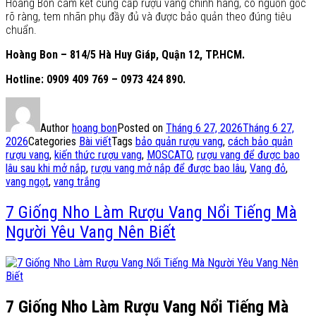
Hoàng Bon cam kết cung cấp rượu vang chính hãng, có nguồn gốc
rõ ràng, tem nhãn phụ đầy đủ và được bảo quản theo đúng tiêu
chuẩn.
Hoàng Bon – 814/5 Hà Huy Giáp, Quận 12, TP.HCM.
Hotline: 0909 409 769 – 0973 424 890.
Author
hoang bon
Posted on
Tháng 6 27, 2026
Tháng 6 27,
2026
Categories
Bài viết
Tags
bảo quản rượu vang
,
cách bảo quản
rượu vang
,
kiến thức rượu vang
,
MOSCATO
,
rượu vang để được bao
lâu sau khi mở nắp
,
rượu vang mở nắp để được bao lâu
,
Vang đỏ
,
vang ngọt
,
vang trắng
7 Giống Nho Làm Rượu Vang Nổi Tiếng Mà
Người Yêu Vang Nên Biết
7 Giống Nho Làm Rượu Vang Nổi Tiếng Mà