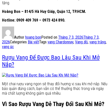
tặng.
Hoàng Bon – 814/5 Hà Huy Giáp, Quận 12, TP.HCM.
Hotline: 0909 409 769 – 0973 424 890.
Author
hoang bon
Posted on
Tháng 7 3, 2026
Tháng 7 3,
2026
Categories
Bài viết
Tags
vang Chardonnay
,
Vang đỏ
,
vang trắng
,
vang úc
Rượu Vang Để Được Bao Lâu Sau Khi Mở
Nắp?
Một chai rượu vang ngon sẽ thay đổi hương vị sau khi mở nắp. Nếu
bảo quản đúng cách, bạn vẫn có thể thưởng thức trong vài ngày
mà chất lượng không giảm quá nhiều.
Vì Sao Rượu Vang Dễ Thay Đổi Sau Khi Mở?