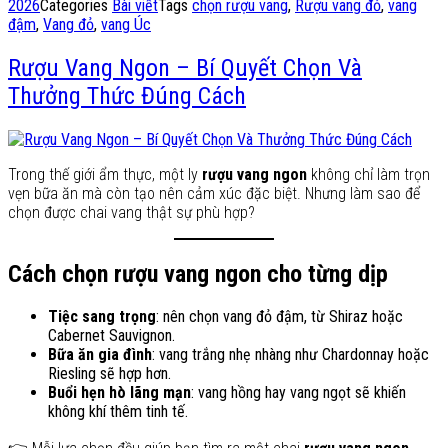
2026
Categories
Bài viết
Tags
chọn rượu vang
,
Rượu vang đỏ
,
vang
đậm
,
Vang đỏ
,
vang Úc
Rượu Vang Ngon – Bí Quyết Chọn Và
Thưởng Thức Đúng Cách
Trong thế giới ẩm thực, một ly
rượu vang ngon
không chỉ làm trọn
vẹn bữa ăn mà còn tạo nên cảm xúc đặc biệt. Nhưng làm sao để
chọn được chai vang thật sự phù hợp?
Cách chọn rượu vang ngon cho từng dịp
Tiệc sang trọng
: nên chọn vang đỏ đậm, từ Shiraz hoặc
Cabernet Sauvignon.
Bữa ăn gia đình
: vang trắng nhẹ nhàng như Chardonnay hoặc
Riesling sẽ hợp hơn.
Buổi hẹn hò lãng mạn
: vang hồng hay vang ngọt sẽ khiến
không khí thêm tinh tế.