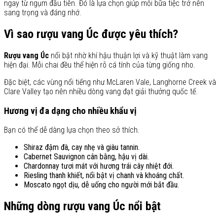
ngay từ ngụm đầu tiên. Đó là lựa chọn giúp mỗi bữa tiệc trở nên
sang trọng và đáng nhớ.
Vì sao rượu vang Úc được yêu thích?
Rượu vang Úc
nổi bật nhờ khí hậu thuận lợi và kỹ thuật làm vang
hiện đại. Mỗi chai đều thể hiện rõ cá tính của từng giống nho.
Đặc biệt, các vùng nổi tiếng như McLaren Vale, Langhorne Creek và
Clare Valley tạo nên nhiều dòng vang đạt giải thưởng quốc tế.
Hương vị đa dạng cho nhiều khẩu vị
Bạn có thể dễ dàng lựa chọn theo sở thích.
Shiraz đậm đà, cay nhẹ và giàu tannin.
Cabernet Sauvignon cân bằng, hậu vị dài.
Chardonnay tươi mát với hương trái cây nhiệt đới.
Riesling thanh khiết, nổi bật vị chanh và khoáng chất.
Moscato ngọt dịu, dễ uống cho người mới bắt đầu.
Những dòng rượu vang Úc nổi bật