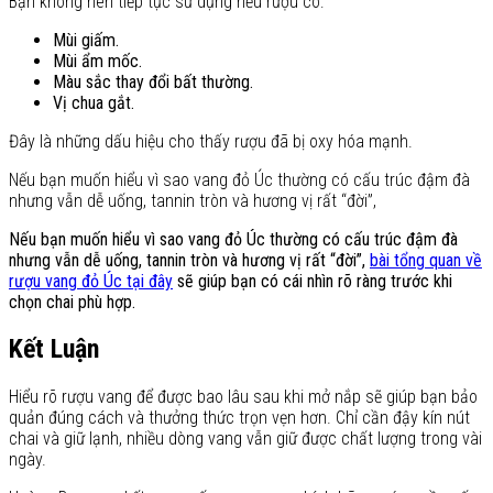
Bạn không nên tiếp tục sử dụng nếu rượu có:
Mùi giấm.
Mùi ẩm mốc.
Màu sắc thay đổi bất thường.
Vị chua gắt.
Đây là những dấu hiệu cho thấy rượu đã bị oxy hóa mạnh.
Nếu bạn muốn hiểu vì sao vang đỏ Úc thường có cấu trúc đậm đà
nhưng vẫn dễ uống, tannin tròn và hương vị rất “đời”,
Nếu bạn muốn hiểu vì sao vang đỏ Úc thường có cấu trúc đậm đà
nhưng vẫn dễ uống, tannin tròn và hương vị rất “đời”,
bài tổng quan về
rượu vang đỏ Úc tại đây
sẽ giúp bạn có cái nhìn rõ ràng trước khi
chọn chai phù hợp.
Kết Luận
Hiểu rõ rượu vang để được bao lâu sau khi mở nắp sẽ giúp bạn bảo
quản đúng cách và thưởng thức trọn vẹn hơn. Chỉ cần đậy kín nút
chai và giữ lạnh, nhiều dòng vang vẫn giữ được chất lượng trong vài
ngày.