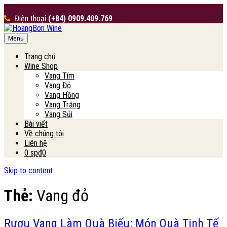
Điện thoại
(+84) 0909.409.769
Menu
HoangBon Wine
Trang chủ
Wine Shop
Vang Tím
Vang Đỏ
Vang Hồng
Vang Trắng
Vang Sủi
Bài viết
Về chúng tôi
Liên hệ
0 sp
₫0
Skip to content
Thẻ:
Vang đỏ
Rượu Vang Làm Quà Biếu: Món Quà Tinh Tế