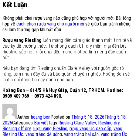
Kết Luận
Không phải chai rượu vang nào cũng phù hợp với người mới. Bài tổng
hợp về
cách chọn rượu vang cho người mới
sẽ giúp bạn tránh những
sai lầm thường gặp khi bắt đầu.
Rượu vang Riesling
luôn mang đến cảm giác thanh mát, tinh tế và
cực kỳ dễ thưởng thức. Từ phong cách Off-dry mềm mại đến Dry
Riesling sắc nét, mỗi chai đều mang một cá tính riêng đầy cuốn
hút.
Nếu bạn đang tìm Riesling chuẩn Clare Valley với nguồn gốc rõ
ràng, tem nhãn đầy đủ và bảo quản chuyên nghiệp, Hoàng Bon sẽ
là địa chỉ đáng tin cậy dành cho bạn.
Hoàng Bon – 814/5 Hà Huy Giáp, Quận 12, TP.HCM. Hotline:
0909 409 769 – 0973 424 890.
Author
hoang bon
Posted on
Tháng 5 18, 2026
Tháng 5 18,
2026
Categories
Bài viết
Tags
Riesling Clare Valley
,
Riesling dry
,
Riesling off dry
,
rượu vang Riesling
,
rượu vang Úc cao cấp
,
vang
Riesling Úc
,
vang trắng dễ uống
,
vang trắng hải sản
,
vang trắng Úc