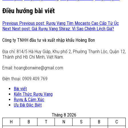
Điều hướng bài viết
Previous
Previous post:
Rượu Vang Tím Mocasto Cao Cấp Từ Úc
Next
Next post:
Giá Rượu Vang Shiraz: Vì Sao Chênh Lệch Giá?
Công ty TNHH đầu tư và xuất nhập khẩu Hoàng Bon
Địa chỉ: 814/5 Hà Huy Giáp, Khu phố 2, Phường Thạnh Lộc, Quận 12,
Thành phố Hồ Chí Minh, Việt Nam.
Email: hoangbonwine@gmail.com
Điện thoại: 0909.409.769
Bài viết
Kiến Thức Rượu Vang
Rượu & Cảm Xúc
Ưu Đãi Đặc Biệt
Tháng 8 2026
H
B
T
N
S
B
C