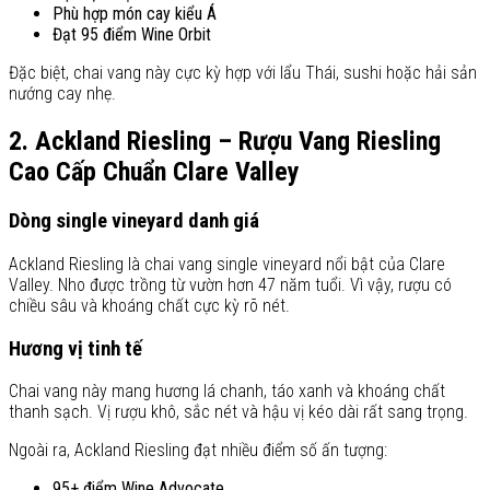
Phù hợp món cay kiểu Á
Đạt 95 điểm Wine Orbit
Đặc biệt, chai vang này cực kỳ hợp với lẩu Thái, sushi hoặc hải sản
nướng cay nhẹ.
2. Ackland Riesling – Rượu Vang Riesling
Cao Cấp Chuẩn Clare Valley
Dòng single vineyard danh giá
Ackland Riesling là chai vang single vineyard nổi bật của Clare
Valley. Nho được trồng từ vườn hơn 47 năm tuổi. Vì vậy, rượu có
chiều sâu và khoáng chất cực kỳ rõ nét.
Hương vị tinh tế
Chai vang này mang hương lá chanh, táo xanh và khoáng chất
thanh sạch. Vị rượu khô, sắc nét và hậu vị kéo dài rất sang trọng.
Ngoài ra, Ackland Riesling đạt nhiều điểm số ấn tượng:
95+ điểm Wine Advocate