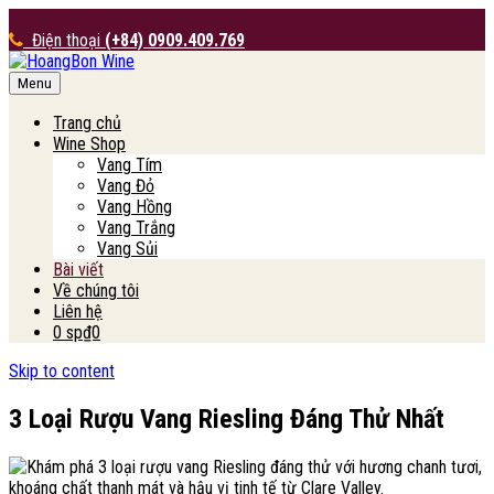
Điện thoại
(+84) 0909.409.769
Menu
HoangBon Wine
Trang chủ
Wine Shop
Vang Tím
Vang Đỏ
Vang Hồng
Vang Trắng
Vang Sủi
Bài viết
Về chúng tôi
Liên hệ
0 sp
₫0
Skip to content
3 Loại Rượu Vang Riesling Đáng Thử Nhất