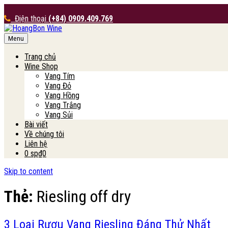
Điện thoại
(+84) 0909.409.769
Menu
HoangBon Wine
Trang chủ
Wine Shop
Vang Tím
Vang Đỏ
Vang Hồng
Vang Trắng
Vang Sủi
Bài viết
Về chúng tôi
Liên hệ
0 sp
₫0
Skip to content
Thẻ:
Riesling off dry
3 Loại Rượu Vang Riesling Đáng Thử Nhất