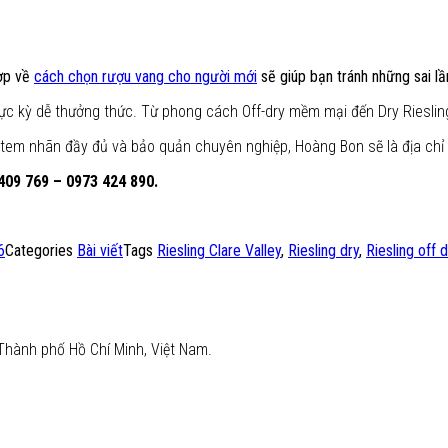
hợp về
cách chọn rượu vang cho người mới
sẽ giúp bạn tránh những sai l
ực kỳ dễ thưởng thức. Từ phong cách Off-dry mềm mại đến Dry Riesling
, tem nhãn đầy đủ và bảo quản chuyên nghiệp, Hoàng Bon sẽ là địa chỉ
409 769 – 0973 424 890.
6
Categories
Bài viết
Tags
Riesling Clare Valley
,
Riesling dry
,
Riesling off d
Thành phố Hồ Chí Minh, Việt Nam.