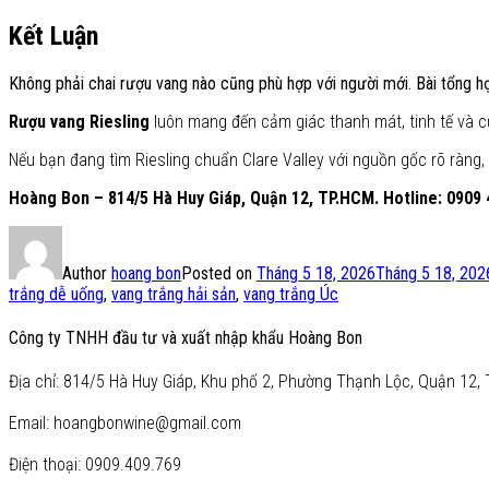
Kết Luận
Không phải chai rượu vang nào cũng phù hợp với người mới. Bài tổng 
Rượu vang Riesling
luôn mang đến cảm giác thanh mát, tinh tế và c
Nếu bạn đang tìm Riesling chuẩn Clare Valley với nguồn gốc rõ ràng
Hoàng Bon – 814/5 Hà Huy Giáp, Quận 12, TP.HCM. Hotline: 0909 
Author
hoang bon
Posted on
Tháng 5 18, 2026
Tháng 5 18, 202
trắng dễ uống
,
vang trắng hải sản
,
vang trắng Úc
Công ty TNHH đầu tư và xuất nhập khẩu Hoàng Bon
Địa chỉ: 814/5 Hà Huy Giáp, Khu phố 2, Phường Thạnh Lộc, Quận 12, 
Email: hoangbonwine@gmail.com
Điện thoại: 0909.409.769