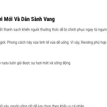
ời Mới Và Dân Sành Vang
 thanh sạch khiến người thưởng thức dễ bị chinh phục ngay từ ngụm đầ
 giới. Phong cách này vừa tinh tế vừa dễ uống. Vì vậy, Riesling phù h
p rượu luôn giữ được sự tươi mát và sống động.
Vì vậy, người uống rất dễ lựa chọn theo khẩu vị cá nhân.