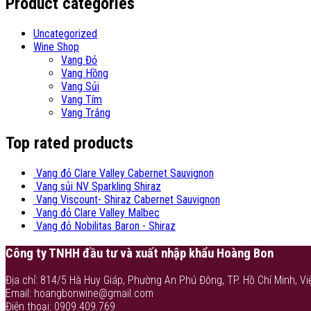
Product categories
Uncategorized
Wine Shop
Vang Đỏ
Vang Hồng
Vang Sủi
Vang Tím
Vang Trắng
Top rated products
Vang đỏ Clare Valley Cabernet Sauvignon
Vang sủi NV Sparkling Shiraz
Vang Viscount- Shiraz Cabernet Sauvignon
Vang đỏ Clare Valley Malbec
Vang đỏ Nobilitas Baron - Shiraz
Công ty TNHH đầu tư và xuất nhập khẩu Hoàng Bon
Địa chỉ: 814/5 Hà Huy Giáp, Phường An Phú Đông, TP. Hồ Chí Minh, Vi
Email: hoangbonwine@gmail.com
Điện thoại: 0909.409.769