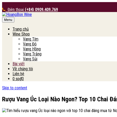
Điện thoại
(+84) 0909.409.769
Menu
HoangBon Wine
Trang chủ
Wine Shop
Vang Tím
Vang Đỏ
Vang Hồng
Vang Trắng
Vang Sủi
Bài viết
Về chúng tôi
Liên hệ
0 sp
₫0
Skip to content
Rượu Vang Úc Loại Nào Ngon? Top 10 Chai Đ