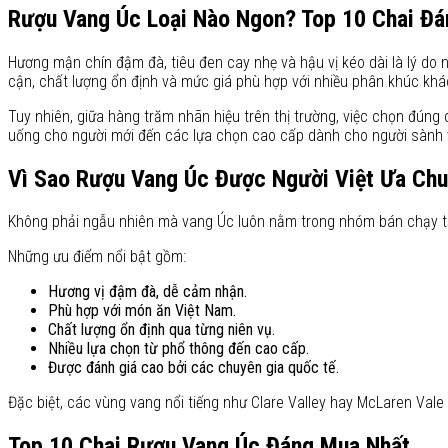
Rượu Vang Úc Loại Nào Ngon? Top 10 Chai Đá
Hương mận chín đậm đà, tiêu đen cay nhẹ và hậu vị kéo dài là lý do 
cận, chất lượng ổn định và mức giá phù hợp với nhiều phân khúc kh
Tuy nhiên, giữa hàng trăm nhãn hiệu trên thị trường, việc chọn đún
uống cho người mới đến các lựa chọn cao cấp dành cho người sành 
Vì Sao Rượu Vang Úc Được Người Việt Ưa Ch
Không phải ngẫu nhiên mà vang Úc luôn nằm trong nhóm bán chạy tạ
Những ưu điểm nổi bật gồm:
Hương vị đậm đà, dễ cảm nhận.
Phù hợp với món ăn Việt Nam.
Chất lượng ổn định qua từng niên vụ.
Nhiều lựa chọn từ phổ thông đến cao cấp.
Được đánh giá cao bởi các chuyên gia quốc tế.
Đặc biệt, các vùng vang nổi tiếng như Clare Valley hay McLaren Vale
Top 10 Chai Rượu Vang Úc Đáng Mua Nhất