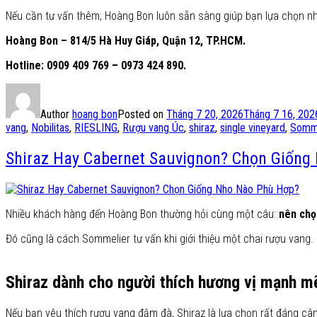
Nếu cần tư vấn thêm, Hoàng Bon luôn sẵn sàng giúp bạn lựa chọn n
Hoàng Bon – 814/5 Hà Huy Giáp, Quận 12, TP.HCM.
Hotline: 0909 409 769 – 0973 424 890.
Author
hoang bon
Posted on
Tháng 7 20, 2026
Tháng 7 16, 202
vang
,
Nobilitas
,
RIESLING
,
Rượu vang Úc
,
shiraz
,
single vineyard
,
Somme
Shiraz Hay Cabernet Sauvignon? Chọn Giống
Nhiều khách hàng đến Hoàng Bon thường hỏi cùng một câu:
nên chọ
Đó cũng là cách Sommelier tư vấn khi giới thiệu một chai rượu vang.
Shiraz dành cho người thích hương vị mạnh m
Nếu bạn yêu thích rượu vang đậm đà, Shiraz là lựa chọn rất đáng câ