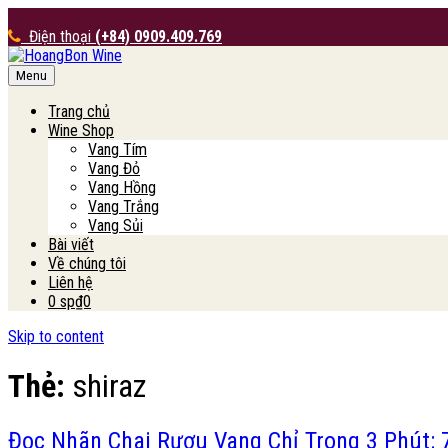
Điện thoại
(+84) 0909.409.769
Menu
HoangBon Wine
Trang chủ
Wine Shop
Vang Tím
Vang Đỏ
Vang Hồng
Vang Trắng
Vang Sủi
Bài viết
Về chúng tôi
Liên hệ
0 sp
₫0
Skip to content
Thẻ:
shiraz
Đọc Nhãn Chai Rượu Vang Chỉ Trong 3 Phút: 