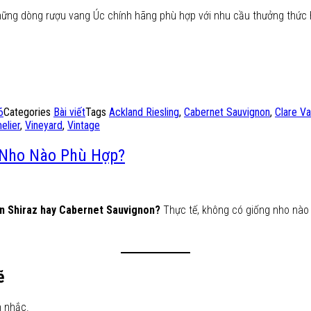
hững dòng rượu vang Úc chính hãng phù hợp với nhu cầu thưởng thức
6
Categories
Bài viết
Tags
Ackland Riesling
,
Cabernet Sauvignon
,
Clare Va
lier
,
Vineyard
,
Vintage
 Nho Nào Phù Hợp?
n Shiraz hay Cabernet Sauvignon?
Thực tế, không có giống nho nào
ẽ
n nhắc.