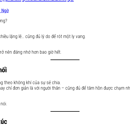
ờng?
hiều lặng lẽ… cũng đủ lý do để rót một ly vang.
rở nên đáng nhớ hơn bao giờ hết.
nối
g theo không khí của sự sẻ chia.
 hay chỉ đơn giản là với người thân – cũng đủ để tâm hồn được chạm n
nói.
xúc