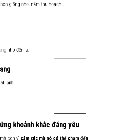
t chọn giống nho, năm thu hoạch…
ng nhớ đến lạ.
vang
át lạnh
ẹ
hững khoảnh khắc đáng yêu
– mà còn vì
cảm xúc mà nó có thể chạm đến
.