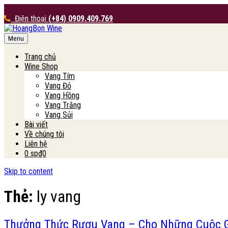
Điện thoại
(+84) 0909.409.769
Menu
HoangBon Wine
Trang chủ
Wine Shop
Vang Tím
Vang Đỏ
Vang Hồng
Vang Trắng
Vang Sủi
Bài viết
Về chúng tôi
Liên hệ
0 sp
₫0
Skip to content
Thẻ:
ly vang
Thưởng Thức Rượu Vang – Cho Những Cuộc 