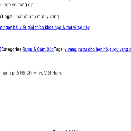
 hợp với từng dịp.
ất ngờ
– bắt đầu từ một ly vang.
 ngay bài viết giải thích khoa học & thú vị tại đây
.
5
Categories
Rượu & Cảm Xúc
Tags
ly vang
,
rượu cho hẹn hò
,
rượu vang 
Thành phố Hồ Chí Minh, Việt Nam.