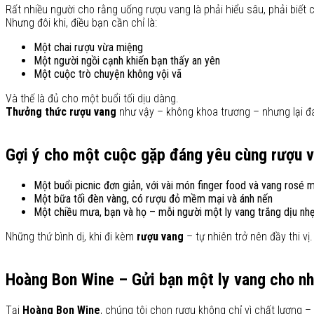
Rất nhiều người cho rằng uống rượu vang là phải hiểu sâu, phải biế
Nhưng đôi khi, điều bạn cần chỉ là:
Một chai rượu vừa miệng
Một người ngồi cạnh khiến bạn thấy an yên
Một cuộc trò chuyện không vội vã
Và thế là đủ cho một buổi tối dịu dàng.
Thưởng thức rượu vang
như vậy – không khoa trương – nhưng lại đá
Gợi ý cho một cuộc gặp đáng yêu cùng rượu 
Một buổi picnic đơn giản, với vài món finger food và vang rosé m
Một bữa tối đèn vàng, có rượu đỏ mềm mại và ánh nến
Một chiều mưa, bạn và họ – mỗi người một ly vang trắng dịu nh
Những thứ bình dị, khi đi kèm
rượu vang
– tự nhiên trở nên đầy thi vị.
Hoàng Bon Wine – Gửi bạn một ly vang cho n
Tại
Hoàng Bon Wine
, chúng tôi chọn rượu không chỉ vì chất lượng 