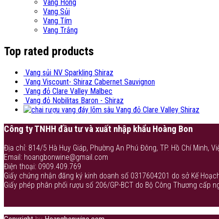
Vang Hồng
Vang Sủi
Vang Tím
Vang Trắng
Top rated products
Vang sủi NV Sparkling Shiraz
Vang Viscount- Shiraz Cabernet Sauvignon
Vang đỏ Clare Valley Malbec
Vang đỏ Nobilitas Baron - Shiraz
Vang đỏ Clare Valley Shiraz
Công ty TNHH đầu tư và xuất nhập khẩu Hoàng Bon
Địa chỉ: 814/5 Hà Huy Giáp, Phường An Phú Đông, TP. Hồ Chí Minh, Vi
Email: hoangbonwine@gmail.com
Điện thoại: 0909.409.769
Giấy chứng nhận đăng ký kinh doanh số 0317604201 do sở Kế Hoạch
Giấy phép phân phối rượu số 206/GP-BCT do Bộ Công Thương cấp n