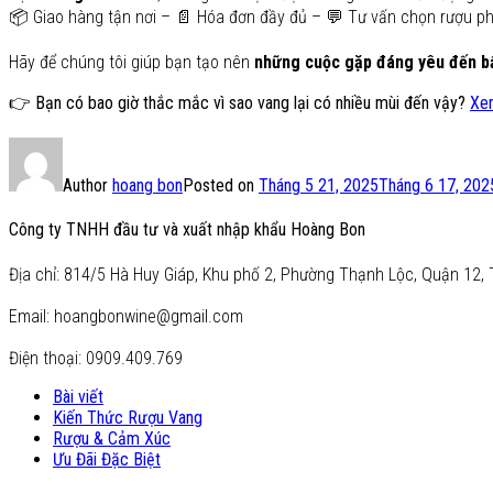
📦 Giao hàng tận nơi – 📄 Hóa đơn đầy đủ – 💬 Tư vấn chọn rượu phù
Hãy để chúng tôi giúp bạn tạo nên
những cuộc gặp đáng yêu đến b
👉 Bạn có bao giờ thắc mắc vì sao vang lại có nhiều mùi đến vậy?
Xem
Author
hoang bon
Posted on
Tháng 5 21, 2025
Tháng 6 17, 202
Công ty TNHH đầu tư và xuất nhập khẩu Hoàng Bon
Địa chỉ: 814/5 Hà Huy Giáp, Khu phố 2, Phường Thạnh Lộc, Quận 12, 
Email: hoangbonwine@gmail.com
Điện thoại: 0909.409.769
Bài viết
Kiến Thức Rượu Vang
Rượu & Cảm Xúc
Ưu Đãi Đặc Biệt