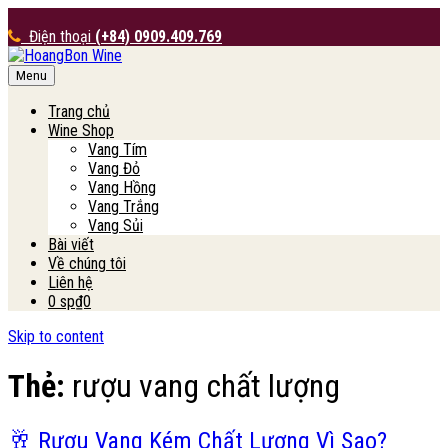
Điện thoại
(+84) 0909.409.769
Menu
HoangBon Wine
Trang chủ
Wine Shop
Vang Tím
Vang Đỏ
Vang Hồng
Vang Trắng
Vang Sủi
Bài viết
Về chúng tôi
Liên hệ
0 sp
₫0
Skip to content
Thẻ:
rượu vang chất lượng
🥂 Rượu Vang Kém Chất Lượng Vì Sao?