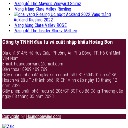
Vang đỏ The Mayor's Vineyard Shiraz
Vang trắng Clare Valley Riesling
Vang trắng
Ackland Riesling 2022
Vang hồng Clare Valley ROSE
Vang đỏ The Insider Shiraz Malbec
Công ty TNHH đầu tư và xuất nhập khẩu Hoàng Bon
Địa chỉ: 814/5 Hà Huy Giáp, Phường An Phú Đông, TP. Hồ Chí Minh,
Việt Nam.
Email: hoangbonwine@gmail.com
Điện thoại: 0909.409.769
Giấy chứng nhận đăng ký kinh doanh số 0317604201 do sở Kế
Hoạch và Đầu Tư thành phố Hồ Chí Minh cấp ngày 13 tháng 12
năm 2022.
Giấy phép phân phối rượu số 206/GP-BCT do Bộ Công Thương cấp
ngày 08 tháng 05 năm 2023.
Copyright
by
Hoangbonwine.com