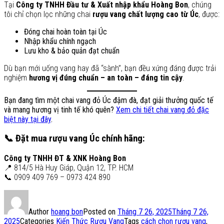
Tại
Công ty TNHH Đầu tư & Xuất nhập khẩu Hoàng Bon
, chúng
tôi chỉ chọn lọc những chai
rượu vang chất lượng cao từ Úc
, được:
Đóng chai hoàn toàn tại Úc
Nhập khẩu chính ngạch
Lưu kho & bảo quản đạt chuẩn
Dù bạn mới uống vang hay đã “sành”, bạn đều xứng đáng được trải
nghiệm
hương vị đúng chuẩn – an toàn – đáng tin cậy
.
Bạn đang tìm một chai vang đỏ Úc đậm đà, đạt giải thưởng quốc tế
và mang hương vị tinh tế khó quên?
Xem chi tiết chai vang đỏ đặc
biệt này tại đây
.
📞 Đặt mua rượu vang Úc chính hãng:
Công ty TNHH ĐT & XNK Hoàng Bon
📍 814/5 Hà Huy Giáp, Quận 12, TP. HCM
📞 0909 409 769 – 0973 424 890
Author
hoang bon
Posted on
Tháng 7 26, 2025
Tháng 7 26,
2025
Categories
Kiến Thức Rượu Vang
Tags
cách chọn rượu vang
,