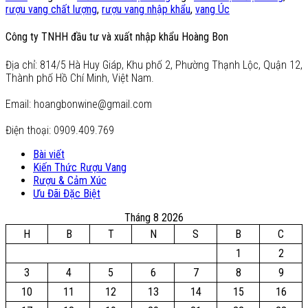
rượu vang chất lượng
,
rượu vang nhập khẩu
,
vang Úc
Công ty TNHH đầu tư và xuất nhập khẩu Hoàng Bon
Địa chỉ: 814/5 Hà Huy Giáp, Khu phố 2, Phường Thạnh Lộc, Quận 12,
Thành phố Hồ Chí Minh, Việt Nam.
Email: hoangbonwine@gmail.com
Điện thoại: 0909.409.769
Bài viết
Kiến Thức Rượu Vang
Rượu & Cảm Xúc
Ưu Đãi Đặc Biệt
Tháng 8 2026
H
B
T
N
S
B
C
1
2
3
4
5
6
7
8
9
10
11
12
13
14
15
16