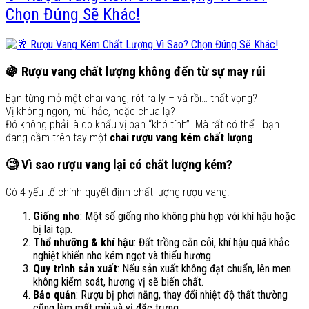
Chọn Đúng Sẽ Khác!
🍇 Rượu vang chất lượng không đến từ sự may rủi
Bạn từng mở một chai vang, rót ra ly – và rồi… thất vọng?
Vị không ngon, mùi hắc, hoặc chua lạ?
Đó không phải là do khẩu vị bạn “khó tính”. Mà rất có thể… bạn
đang cầm trên tay một
chai rượu vang kém chất lượng
.
🧐 Vì sao rượu vang lại có chất lượng kém?
Có 4 yếu tố chính quyết định chất lượng rượu vang:
Giống nho
: Một số giống nho không phù hợp với khí hậu hoặc
bị lai tạp.
Thổ nhưỡng & khí hậu
: Đất trồng cằn cỗi, khí hậu quá khắc
nghiệt khiến nho kém ngọt và thiếu hương.
Quy trình sản xuất
: Nếu sản xuất không đạt chuẩn, lên men
không kiểm soát, hương vị sẽ biến chất.
Bảo quản
: Rượu bị phơi nắng, thay đổi nhiệt độ thất thường
cũng làm mất mùi và vị đặc trưng.