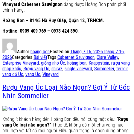
Vineyard Cabernet Sauvignon
đang được Hoàng Bon phân phối
chính hãng.
Hoàng Bon – 814/5 Hà Huy Giáp, Quận 12, TP.HCM.
Hotline: 0909 409 769 – 0973 424 890.
Author
hoang bon
Posted on
Tháng 7 16, 2026
Tháng 7 16,
2026
Categories
Bài viết
Tags
Cabernet Sauvignon
,
Clare Valley
,
Enterprise Vineyard
,
giống nho Úc
,
hoàng bon
,
Knappstein
,
rượu vang
nhập khẩu
,
Rượu vang Úc
,
shiraz
,
single vineyard
,
Sommelier
,
terroir
,
vang đỏ Úc
,
vang Úc
,
Vineyard
Rượu Vang Úc Loại Nào Ngon? Gợi Ý Từ Góc
Nhìn Sommelier
Không ít khách hàng đến Hoàng Bon đều hỏi cùng một câu:
“Rượu
vang Úc loại nào ngon?”
Thực tế, không có một chai vang nào
phù hợp với tất cả mọi người. Điều quan trọng là chọn đúng phong