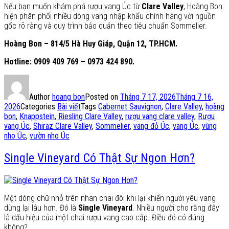
Nếu bạn muốn khám phá rượu vang Úc từ
Clare Valley
, Hoàng Bon
hiện phân phối nhiều dòng vang nhập khẩu chính hãng với nguồn
gốc rõ ràng và quy trình bảo quản theo tiêu chuẩn Sommelier.
Hoàng Bon – 814/5 Hà Huy Giáp, Quận 12, TP.HCM.
Hotline: 0909 409 769 – 0973 424 890.
Author
hoang bon
Posted on
Tháng 7 17, 2026
Tháng 7 16,
2026
Categories
Bài viết
Tags
Cabernet Sauvignon
,
Clare Valley
,
hoàng
bon
,
Knappstein
,
Riesling Clare Valley
,
rượu vang clare valley
,
Rượu
vang Úc
,
Shiraz Clare Valley
,
Sommelier
,
vang đỏ Úc
,
vang Úc
,
vùng
nho Úc
,
vườn nho Úc
Single Vineyard Có Thật Sự Ngon Hơn?
Một dòng chữ nhỏ trên nhãn chai đôi khi lại khiến người yêu vang
dừng lại lâu hơn. Đó là
Single Vineyard
. Nhiều người cho rằng đây
là dấu hiệu của một chai rượu vang cao cấp. Điều đó có đúng
không?