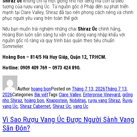
Shiraz Úc
không chỉ là một giống nho nổi tiếng mà còn là biểu
tượng của rượu vang Úc. Từ nguồn gốc ở Pháp đến sự phát triển
mạnh tại Clare Valley, Shiraz đã tạo nên phong cách riêng và chinh
phục người yêu vang trên toàn thế giới.
Nếu bạn muốn trải nghiệm những chai
Shiraz Úc
chính hãng,
Hoàng Bon luôn sẵn sàng tư vấn các dòng vang nhập khẩu với
nguồn gốc rõ ràng và quy trình bảo quản theo tiêu chuẩn
Sommelier.
Hoàng Bon – 814/5 Hà Huy Giáp, Quận 12, TP.HCM.
Hotline: 0909 409 769 – 0973 424 890.
Author
hoang bon
Posted on
Tháng 7 13, 2026
Tháng 7 13,
2026
Categories
Bài viết
Tags
Clare Valley
,
Enterprise Vineyard
,
giống
nho Shiraz
,
hoàng bon
,
Knappstein
,
Nobilitas
,
rượu vang Shiraz
,
Rượu
vang Úc
,
Shiraz Cabernet
,
Shiraz Úc
,
vang Úc
Vì Sao Rượu Vang Úc Được Người Sành Vang
Săn Đón?