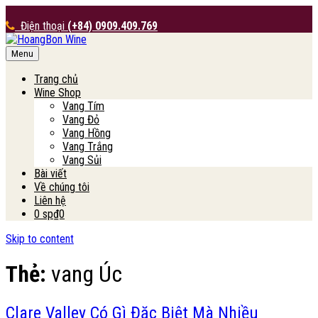
Điện thoại
(+84) 0909.409.769
Menu
HoangBon Wine
Trang chủ
Wine Shop
Vang Tím
Vang Đỏ
Vang Hồng
Vang Trắng
Vang Sủi
Bài viết
Về chúng tôi
Liên hệ
0 sp
₫0
Skip to content
Thẻ:
vang Úc
Clare Valley Có Gì Đặc Biệt Mà Nhiều