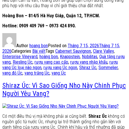
Nếu bạn cần tư vấn, Hoàng Bon sẽ giúp bạn chọn đúng dòng vang
phù hợp với nhu cầu thay vì chỉ giới thiệu chai đắt nhất.
Hoàng Bon – 814/5 Hà Huy Giáp, Quận 12, TP.HCM.
Hotline: 0909 409 769 – 0973 424 890.
Author
hoang bon
Posted on
Tháng 7 15, 2026
Tháng 7 15,
2026
Categories
Bài viết
Tags
Cabernet Sauvignon
,
Clare Valley
,
Enterprise Vineyard
,
hoàng bon
,
Knappstein
,
Nobilitas
,
Quà tặng rượu
vang
,
Riesling Úc
,
rượu vang cao cấp
,
rượu vang nhập khẩu
,
rượu
vang Úc loại nào ngon
,
rượu vang Úc ngon
,
Shiraz Úc
,
Sommelier
,
vang đỏ Úc
,
vang trắng Úc
,
vang Úc
Shiraz Úc: Vì Sao Giống Nho Này Chinh Phục
Người Yêu Vang?
Có một điều thú vị mà không phải ai cũng biết.
Shiraz Úc
không có
nguồn gốc từ nước Úc, nhưng lại trở thành giống nho gắn liền với
danh tiếng của rượu vang Úc. Chính khí hậu và thổ nhưỡng đã giúp