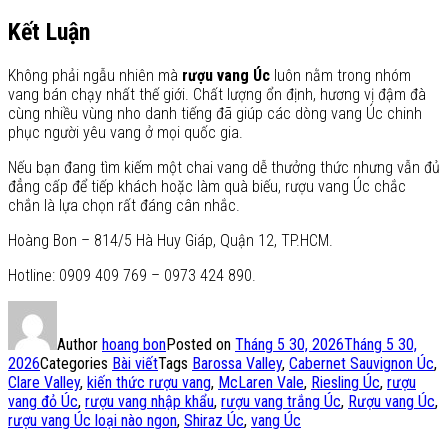
Kết Luận
Không phải ngẫu nhiên mà
rượu vang Úc
luôn nằm trong nhóm
vang bán chạy nhất thế giới. Chất lượng ổn định, hương vị đậm đà
cùng nhiều vùng nho danh tiếng đã giúp các dòng vang Úc chinh
phục người yêu vang ở mọi quốc gia.
Nếu bạn đang tìm kiếm một chai vang dễ thưởng thức nhưng vẫn đủ
đẳng cấp để tiếp khách hoặc làm quà biếu, rượu vang Úc chắc
chắn là lựa chọn rất đáng cân nhắc.
Hoàng Bon – 814/5 Hà Huy Giáp, Quận 12, TP.HCM.
Hotline: 0909 409 769 – 0973 424 890.
Author
hoang bon
Posted on
Tháng 5 30, 2026
Tháng 5 30,
2026
Categories
Bài viết
Tags
Barossa Valley
,
Cabernet Sauvignon Úc
,
Clare Valley
,
kiến thức rượu vang
,
McLaren Vale
,
Riesling Úc
,
rượu
vang đỏ Úc
,
rượu vang nhập khẩu
,
rượu vang trắng Úc
,
Rượu vang Úc
,
rượu vang Úc loại nào ngon
,
Shiraz Úc
,
vang Úc