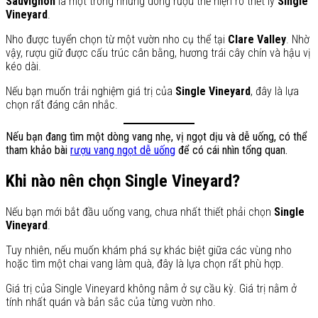
Sauvignon
là một trong những dòng rượu thể hiện rõ triết lý
Single
Vineyard
.
Nho được tuyển chọn từ một vườn nho cụ thể tại
Clare Valley
. Nhờ
vậy, rượu giữ được cấu trúc cân bằng, hương trái cây chín và hậu vị
kéo dài.
Nếu bạn muốn trải nghiệm giá trị của
Single Vineyard
, đây là lựa
chọn rất đáng cân nhắc.
Nếu bạn đang tìm một dòng vang nhẹ, vị ngọt dịu và dễ uống, có thể
tham khảo bài
rượu vang ngọt dễ uống
để có cái nhìn tổng quan.
Khi nào nên chọn Single Vineyard?
Nếu bạn mới bắt đầu uống vang, chưa nhất thiết phải chọn
Single
Vineyard
.
Tuy nhiên, nếu muốn khám phá sự khác biệt giữa các vùng nho
hoặc tìm một chai vang làm quà, đây là lựa chọn rất phù hợp.
Giá trị của Single Vineyard không nằm ở sự cầu kỳ. Giá trị nằm ở
tính nhất quán và bản sắc của từng vườn nho.