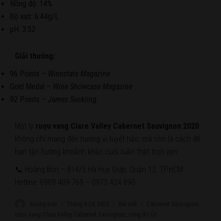
Nồng độ: 14%
Độ axit: 6.44g/L
pH: 3.52
Giải thưởng:
96 Points –
Winestate Magazine
Gold Medal –
Wine Showcase Magazine
92 Points –
James Suckling
Một ly
rượu vang Clare Valley Cabernet Sauvignon 2020
không chỉ mang đến hương vị tuyệt hảo, mà còn là cách để
bạn tận hưởng khoảnh khắc cuối tuần thật trọn vẹn.
📞 Hoàng Bon – 814/5 Hà Huy Giáp, Quận 12, TP.HCM
Hotline: 0909 409 769 – 0973 424 890
Author
hoang bon
Posted
Tháng 8 24, 2025
Categories
Bài viết
Tags
Cabernet Sauvignon
,
on
rượu vang Clare Valley Cabernet Sauvignon
,
vang đỏ Úc