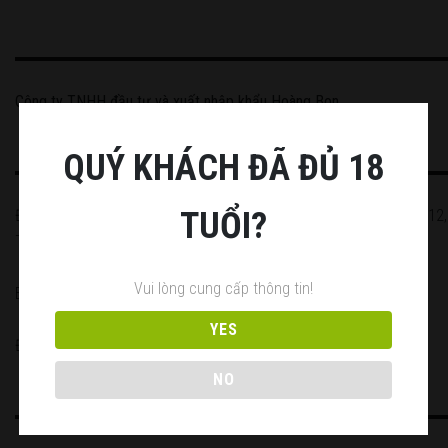
Công ty TNHH đầu tư và xuất nhập khẩu Hoàng Bon
QUÝ KHÁCH ĐÃ ĐỦ 18
TUỔI?
Địa chỉ: 814/5 Hà Huy Giáp, Khu phố 2, Phường Thạnh Lộc, Quận 12,
Thành phố Hồ Chí Minh, Việt Nam.
Vui lòng cung cấp thông tin!
Email: hoangbonwine@gmail.com
YES
Điện thoại: 0909.409.769
NO