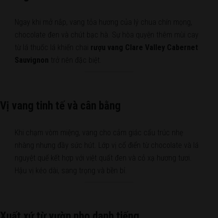
Ngay khi mở nắp, vang tỏa hương của lý chua chín mọng,
chocolate đen và chút bạc hà. Sự hòa quyện thêm mùi cay
từ lá thuốc lá khiến chai
rượu vang Clare Valley Cabernet
Sauvignon
trở nên đặc biệt.
Vị vang tinh tế và cân bằng
Khi chạm vòm miệng, vang cho cảm giác cấu trúc nhẹ
nhàng nhưng đầy sức hút. Lớp vị cổ điển từ chocolate và lá
nguyệt quế kết hợp với việt quất đen và cỏ xạ hương tươi.
Hậu vị kéo dài, sang trọng và bền bỉ.
Xuất xứ từ vườn nho danh tiếng