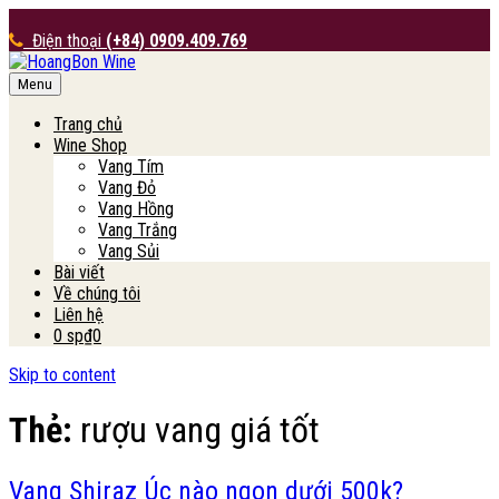
Điện thoại
(+84) 0909.409.769
Menu
HoangBon Wine
Trang chủ
Wine Shop
Vang Tím
Vang Đỏ
Vang Hồng
Vang Trắng
Vang Sủi
Bài viết
Về chúng tôi
Liên hệ
0 sp
₫0
Skip to content
Thẻ:
rượu vang giá tốt
Vang Shiraz Úc nào ngon dưới 500k?