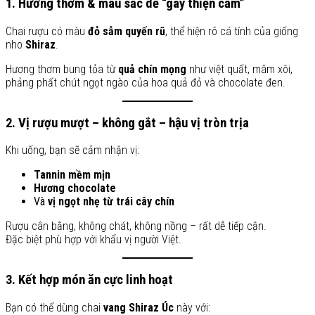
1. Hương thơm & màu sắc dễ “gây thiện cảm”
Chai rượu có màu
đỏ sẫm quyến rũ
, thể hiện rõ cá tính của giống
nho
Shiraz
.
Hương thơm bung tỏa từ
quả chín mọng
như việt quất, mâm xôi,
phảng phất chút ngọt ngào của hoa quả đỏ và chocolate đen.
2. Vị rượu mượt – không gắt – hậu vị tròn trịa
Khi uống, bạn sẽ cảm nhận vị:
Tannin mềm mịn
Hương chocolate
Và
vị ngọt nhẹ từ trái cây chín
Rượu cân bằng, không chát, không nồng – rất dễ tiếp cận.
Đặc biệt phù hợp với khẩu vị người Việt.
3. Kết hợp món ăn cực linh hoạt
Bạn có thể dùng chai
vang Shiraz Úc
này với: