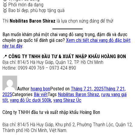
🥇 Phối món đa dạng
🥇 Bao bì đẹp, phù hợp tặng quà
Thì
Nobilitas Baron Shiraz
là lựa chọn xứng đáng để thử!
Bạn muốn khám phá một chai vang đỏ sang trọng, đậm đà và được
chuyên gia quốc tế đánh giá cao?
Xem chi tiết chai vang đỏ đặc biệt
này tại đây
.
📍
CÔNG TY TNHH ĐẦU TƯ & XUẤT NHẬP KHẨU HOÀNG BON
Địa chỉ: 814/5 Hà Huy Giáp, Quận 12, TP. Hồ Chí Minh
Hotline: 0909 409 769 – 0973 424 890
Author
hoang bon
Posted on
Tháng 7 21, 2025
Tháng 7 21,
2025
Categories
Bài viết
Tags
Nobilitas Baron Shiraz
,
rượu vang giá
tốt
,
vang đỏ Úc dưới 500k
,
vang Shiraz Úc
Công ty TNHH đầu tư và xuất nhập khẩu Hoàng Bon
Địa chỉ: 814/5 Hà Huy Giáp, Khu phố 2, Phường Thạnh Lộc, Quận 12,
Thành phố Hồ Chí Minh, Việt Nam.