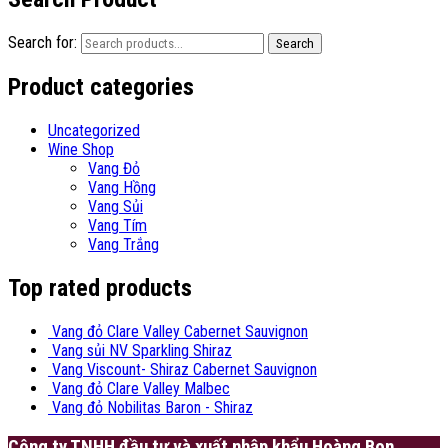
Search for:
Search
Product categories
Uncategorized
Wine Shop
Vang Đỏ
Vang Hồng
Vang Sủi
Vang Tím
Vang Trắng
Top rated products
Vang đỏ Clare Valley Cabernet Sauvignon
Vang sủi NV Sparkling Shiraz
Vang Viscount- Shiraz Cabernet Sauvignon
Vang đỏ Clare Valley Malbec
Vang đỏ Nobilitas Baron - Shiraz
Công ty TNHH đầu tư và xuất nhập khẩu Hoàng Bon