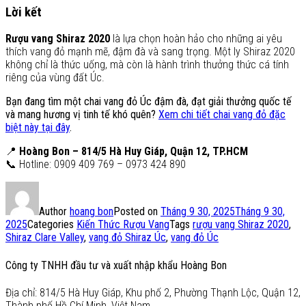
Lời kết
Rượu vang Shiraz 2020
là lựa chọn hoàn hảo cho những ai yêu
thích vang đỏ mạnh mẽ, đậm đà và sang trọng. Một ly Shiraz 2020
không chỉ là thức uống, mà còn là hành trình thưởng thức cá tính
riêng của vùng đất Úc.
Bạn đang tìm một chai vang đỏ Úc đậm đà, đạt giải thưởng quốc tế
và mang hương vị tinh tế khó quên?
Xem chi tiết chai vang đỏ đặc
biệt này tại đây
.
📍
Hoàng Bon – 814/5 Hà Huy Giáp, Quận 12, TP.HCM
📞 Hotline: 0909 409 769 – 0973 424 890
Author
hoang bon
Posted on
Tháng 9 30, 2025
Tháng 9 30,
2025
Categories
Kiến Thức Rượu Vang
Tags
rượu vang Shiraz 2020
,
Shiraz Clare Valley
,
vang đỏ Shiraz Úc
,
vang đỏ Úc
Công ty TNHH đầu tư và xuất nhập khẩu Hoàng Bon
Địa chỉ: 814/5 Hà Huy Giáp, Khu phố 2, Phường Thạnh Lộc, Quận 12,
Thành phố Hồ Chí Minh, Việt Nam.