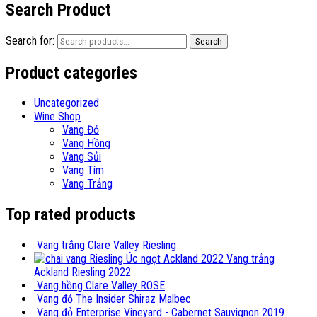
Search Product
Search for:
Search
Product categories
Uncategorized
Wine Shop
Vang Đỏ
Vang Hồng
Vang Sủi
Vang Tím
Vang Trắng
Top rated products
Vang trắng Clare Valley Riesling
Vang trắng
Ackland Riesling 2022
Vang hồng Clare Valley ROSE
Vang đỏ The Insider Shiraz Malbec
Vang đỏ Enterprise Vineyard - Cabernet Sauvignon 2019