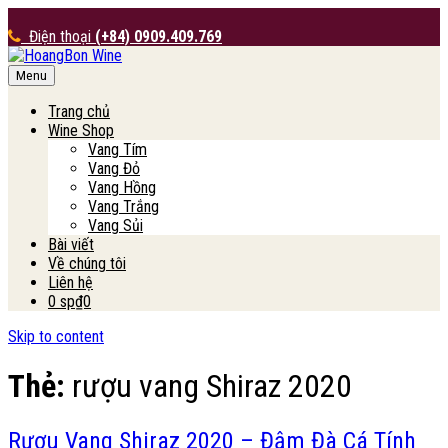
Điện thoại
(+84) 0909.409.769
Menu
HoangBon Wine
Trang chủ
Wine Shop
Vang Tím
Vang Đỏ
Vang Hồng
Vang Trắng
Vang Sủi
Bài viết
Về chúng tôi
Liên hệ
0 sp
₫0
Skip to content
Thẻ:
rượu vang Shiraz 2020
Rượu Vang Shiraz 2020 – Đậm Đà Cá Tính