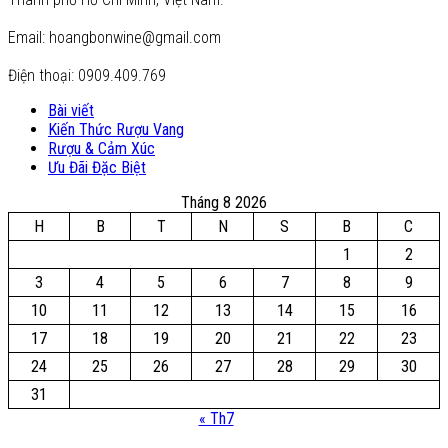
Email: hoangbonwine@gmail.com
Điện thoại: 0909.409.769
Bài viết
Kiến Thức Rượu Vang
Rượu & Cảm Xúc
Ưu Đãi Đặc Biệt
Tháng 8 2026
H
B
T
N
S
B
C
1
2
3
4
5
6
7
8
9
10
11
12
13
14
15
16
17
18
19
20
21
22
23
24
25
26
27
28
29
30
31
« Th7