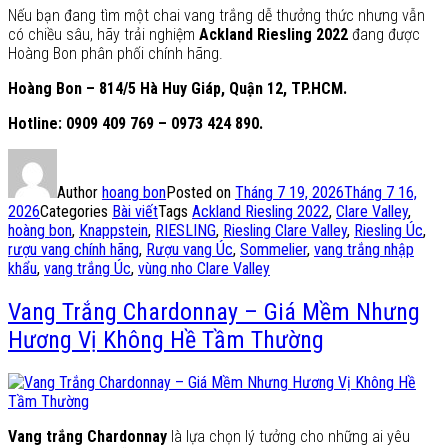
Nếu bạn đang tìm một chai vang trắng dễ thưởng thức nhưng vẫn
có chiều sâu, hãy trải nghiệm
Ackland Riesling 2022
đang được
Hoàng Bon phân phối chính hãng.
Hoàng Bon – 814/5 Hà Huy Giáp, Quận 12, TP.HCM.
Hotline: 0909 409 769 – 0973 424 890.
Author
hoang bon
Posted on
Tháng 7 19, 2026
Tháng 7 16,
2026
Categories
Bài viết
Tags
Ackland Riesling 2022
,
Clare Valley
,
hoàng bon
,
Knappstein
,
RIESLING
,
Riesling Clare Valley
,
Riesling Úc
,
rượu vang chính hãng
,
Rượu vang Úc
,
Sommelier
,
vang trắng nhập
khẩu
,
vang trắng Úc
,
vùng nho Clare Valley
Vang Trắng Chardonnay – Giá Mềm Nhưng
Hương Vị Không Hề Tầm Thường
Vang trắng Chardonnay
là lựa chọn lý tưởng cho những ai yêu