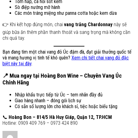
Tôm hấp, cá hồi sốt kem
Sò điệp nướng mỡ hành
Các món tráng miệng như panna cotta hoặc kem dừa
👉 Khi kết hợp đúng món, chai
vang trắng Chardonnay
này sẽ
giúp bữa ăn thêm phần thanh thoát và sang trọng mà không cần
chi quá tay.
Bạn đang tìm một chai vang đỏ Úc đậm đà, đạt giải thưởng quốc tế
và mang hương vị tinh tế khó quên?
Xem chi tiết chai vang đỏ đặc
biệt này tại đây
.
📍
Mua ngay tại Hoàng Bon Wine – Chuyên Vang Úc
Chính Hãng
Nhập khẩu trực tiếp từ Úc – tem nhãn đầy đủ
Giao hàng nhanh – đóng gói lịch sự
Có sẵn số lượng lớn cho khách sỉ, tiệc hoặc biếu tặng
📞
Hoàng Bon – 814/5 Hà Huy Giáp, Quận 12, TP.HCM
Hotline: 0909 409 769 – 0973 424 890