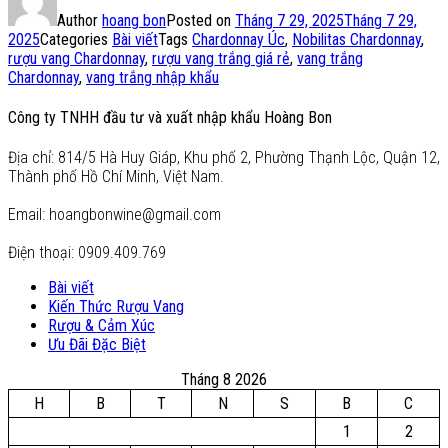
Author
hoang bon
Posted on
Tháng 7 29, 2025
Tháng 7 29,
2025
Categories
Bài viết
Tags
Chardonnay Úc
,
Nobilitas Chardonnay
,
rượu vang Chardonnay
,
rượu vang trắng giá rẻ
,
vang trắng
Chardonnay
,
vang trắng nhập khẩu
Công ty TNHH đầu tư và xuất nhập khẩu Hoàng Bon
Địa chỉ: 814/5 Hà Huy Giáp, Khu phố 2, Phường Thạnh Lộc, Quận 12,
Thành phố Hồ Chí Minh, Việt Nam.
Email: hoangbonwine@gmail.com
Điện thoại: 0909.409.769
Bài viết
Kiến Thức Rượu Vang
Rượu & Cảm Xúc
Ưu Đãi Đặc Biệt
Tháng 8 2026
H
B
T
N
S
B
C
1
2