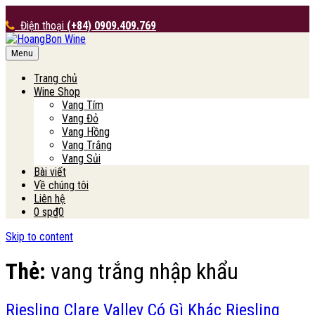
Điện thoại
(+84) 0909.409.769
Menu
HoangBon Wine
Trang chủ
Wine Shop
Vang Tím
Vang Đỏ
Vang Hồng
Vang Trắng
Vang Sủi
Bài viết
Về chúng tôi
Liên hệ
0 sp
₫0
Skip to content
Thẻ:
vang trắng nhập khẩu
Riesling Clare Valley Có Gì Khác Riesling