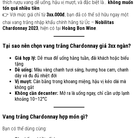
thích rượu vang dễ uống, hậu vị mượt, và đặc biệt là…
không muốn
tốn quá nhiều tiền
.
👉 Với mức giá chỉ từ
3xx.000đ
, bạn đã có thể sở hữu ngay một
chai vang trắng nhập khẩu chính hãng từ Úc –
Nobilitas
Chardonnay 2023
, hiện có tại
Hoàng Bon Wine
.
Tại sao nên chọn vang trắng Chardonnay giá 3xx ngàn?
Giá hợp lý:
Dễ mua để uống hằng tuần, đãi khách hoặc biếu
tặng
Dễ uống:
Màu vàng chanh tươi sáng, hương hoa cam, chanh
dây và đu đủ nhiệt đới
Vị mượt:
Cân bằng trong khoang miệng, hậu vị kéo dài mà
không gắt
Không cần decanter:
Mở ra là uống ngay, chỉ cần ướp lạnh
khoảng 10–12°C
Vang trắng Chardonnay hợp món gì?
Bạn có thể dùng cùng: