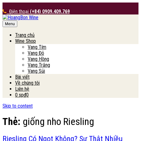
Điện thoại
(+84) 0909.409.769
Menu
HoangBon Wine
Trang chủ
Wine Shop
Vang Tím
Vang Đỏ
Vang Hồng
Vang Trắng
Vang Sủi
Bài viết
Về chúng tôi
Liên hệ
0 sp
₫0
Skip to content
Thẻ:
giống nho Riesling
Riesling Có Ngọt Không? Sự Thật Nhiều