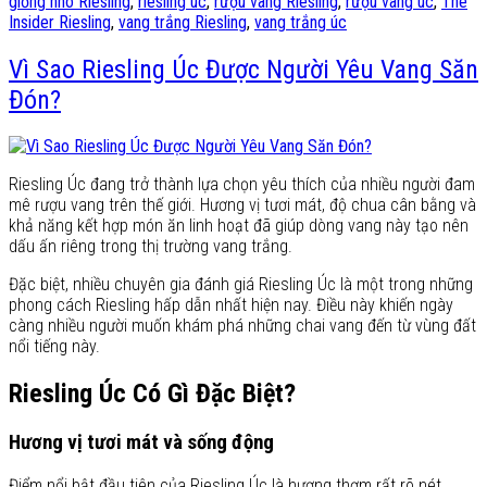
giống nho Riesling
,
riesling úc
,
rượu vang Riesling
,
rượu vang úc
,
The
Insider Riesling
,
vang trắng Riesling
,
vang trắng úc
Vì Sao Riesling Úc Được Người Yêu Vang Săn
Đón?
Riesling Úc đang trở thành lựa chọn yêu thích của nhiều người đam
mê rượu vang trên thế giới. Hương vị tươi mát, độ chua cân bằng và
khả năng kết hợp món ăn linh hoạt đã giúp dòng vang này tạo nên
dấu ấn riêng trong thị trường vang trắng.
Đặc biệt, nhiều chuyên gia đánh giá Riesling Úc là một trong những
phong cách Riesling hấp dẫn nhất hiện nay. Điều này khiến ngày
càng nhiều người muốn khám phá những chai vang đến từ vùng đất
nổi tiếng này.
Riesling Úc Có Gì Đặc Biệt?
Hương vị tươi mát và sống động
Điểm nổi bật đầu tiên của Riesling Úc là hương thơm rất rõ nét.