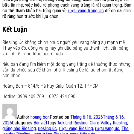
bữa ăn nhẹ, việc hiểu rõ phong cách vang trắng là rất quan trọng. Bạn
có thể tham khảo bài tổng quan về
rượu vang trắng Úc
để có cái nhìn
rõ ràng hơn trước khi lựa chọn.
Kết Luận
Riesling Úc không chinh phục người yêu vang bằng sự mạnh mẽ.
Thay vào đó, dòng vang này ghi dấu bằng sự thanh lịch, cân bằng
và tinh tế trong từng ngụm rượu.
Nếu bạn đang tìm kiếm một dòng vang trắng dễ thưởng thức nhưng
vẫn đủ chiều sâu để khám phá, Riesling Úc là lựa chọn rất đáng
cân nhắc.
Hoàng Bon – 814/5 Hà Huy Giáp, Quận 12, TP.HCM.
Hotline: 0909 409 769 – 0973 424 890.
Author
hoang bon
Posted on
Tháng 6 16, 2026
Tháng 6 16,
2026
Categories
Bài viết
Tags
Ackland Riesling
,
Clare Valley Riesling
,
giống nho Riesling
,
riesling úc
,
rượu vang Riesling
,
rượu vang úc
,
The