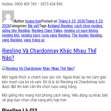
Hotline: 0909 409 769 – 0973 424 890.
Author
hoang bon
Posted on
Tháng 6 23, 2026
Tháng 6 23,
2026
Categories
Bài viết
Tags
Ackland Riesling
,
cách chọn riesling
,
giống nho Riesling
,
Riesling Clare Valley
,
riesling có ngọt không
,
riesling khô
,
riesling ngọt
,
rượu vang Riesling
,
The Insider Riesling
,
vang Riesling
,
vang trắng úc
Riesling Và Chardonnay Khác Nhau Thế
Nào?
Một người thích vị chanh tươi sắc nét. Người khác lại mê cảm giác
béo mượt của bơ và vani. Đó là lý do Riesling và Chardonnay luôn
được đặt lên bàn cân khi chọn rượu vang trắng.
Mỗi giống nho mang một phong cách riêng. Hiểu đúng sự khác biệt
sẽ giúp bạn chọn chai vang phù hợp hơn.
Riesling Là Gì?