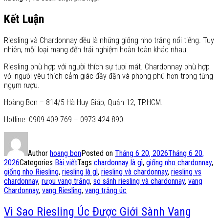
Kết Luận
Riesling và Chardonnay đều là những giống nho trắng nổi tiếng. Tuy
nhiên, mỗi loại mang đến trải nghiệm hoàn toàn khác nhau.
Riesling phù hợp với người thích sự tươi mát. Chardonnay phù hợp
với người yêu thích cảm giác đầy đặn và phong phú hơn trong từng
ngụm rượu.
Hoàng Bon – 814/5 Hà Huy Giáp, Quận 12, TP.HCM.
Hotline: 0909 409 769 – 0973 424 890.
Author
hoang bon
Posted on
Tháng 6 20, 2026
Tháng 6 20,
2026
Categories
Bài viết
Tags
chardonnay là gì
,
giống nho chardonnay
,
giống nho Riesling
,
riesling là gì
,
riesling và chardonnay
,
riesling vs
chardonnay
,
rượu vang trắng
,
so sánh riesling và chardonnay
,
vang
Chardonnay
,
vang Riesling
,
vang trắng úc
Vì Sao Riesling Úc Được Giới Sành Vang