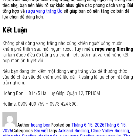
tiệc nhẹ, bạn nên hiểu rõ sự khác nhau giữa các phong cách vang. Bài
tổng hợp về
rượu vang trắng Úc
sẽ giúp bạn có nền tảng cơ bản để
lựa chọn dễ dàng hơn.
Kết Luận
Không phải dòng vang trắng nào cũng khiến người uống muốn
khám phá thêm sau mỗi ngụm rượu. Tuy nhiên,
rượu vang Riesling
lại làm được điều đó bằng sự thanh lịch, tươi mát và khả năng kết
hợp món ăn tuyệt vời.
Nếu bạn đang tìm kiếm một dòng vang trắng vừa dễ thưởng thức
vừa đủ chiều sâu để khám phá lâu dài, Riesling là lựa chọn rất đáng
trải nghiệm.
Hoàng Bon – 814/5 Hà Huy Giáp, Quận 12, TP.HCM.
Hotline: 0909 409 769 – 0973 424 890.
Author
hoang bon
Posted on
Tháng 6 15, 2026
Tháng 6 15,
2026
Categories
Bài viết
Tags
Ackland Riesling
,
Clare Valley Riesling
,