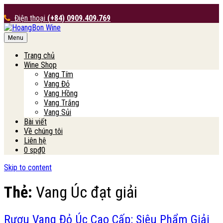
Điện thoại
(+84) 0909.409.769
Menu
HoangBon Wine
Trang chủ
Wine Shop
Vang Tím
Vang Đỏ
Vang Hồng
Vang Trắng
Vang Sủi
Bài viết
Về chúng tôi
Liên hệ
0 sp
₫0
Skip to content
Thẻ:
Vang Úc đạt giải
Rượu Vang Đỏ Úc Cao Cấp: Siêu Phẩm Giải