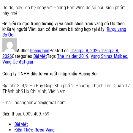
Do đó, hãy liên hệ ngay với Hoàng Bon Wine để sở hữu siêu phẩm
này nhé!
Để hiểu rõ đặc trưng hương vị và cách chọn rượu vang đỏ Úc theo
khẩu vị người Việt, bạn có thể xem bài tổng hợp tại đây:
Rượu vang
đỏ Úc
.
Author
hoang bon
Posted on
Tháng 5 8, 2026
Tháng 5 8,
2026
Categories
Bài viết
Tags
The Insider 2019
,
Vang Shiraz Malbec
,
Vang Úc đạt giải
Công ty TNHH đầu tư và xuất nhập khẩu Hoàng Bon
Địa chỉ: 814/5 Hà Huy Giáp, Khu phố 2, Phường Thạnh Lộc, Quận 12,
Thành phố Hồ Chí Minh, Việt Nam.
Email: hoangbonwine@gmail.com
Điện thoại: 0909.409.769
Bài viết
Kiến Thức Rượu Vang