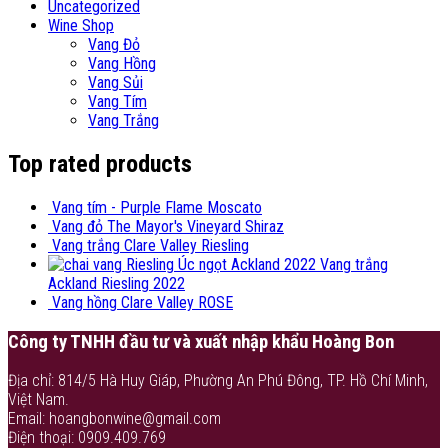
Uncategorized
Wine Shop
Vang Đỏ
Vang Hồng
Vang Sủi
Vang Tím
Vang Trắng
Top rated products
Vang tím - Purple Flame Moscato
Vang đỏ The Mayor's Vineyard Shiraz
Vang trắng Clare Valley Riesling
Vang trắng
Ackland Riesling 2022
Vang hồng Clare Valley ROSE
Công ty TNHH đầu tư và xuất nhập khẩu Hoàng Bon
Địa chỉ: 814/5 Hà Huy Giáp, Phường An Phú Đông, TP. Hồ Chí Minh,
Việt Nam.
Email: hoangbonwine@gmail.com
Điện thoại: 0909.409.769