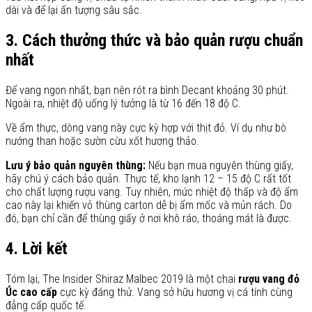
dài và để lại ấn tượng sâu sắc.
3. Cách thưởng thức và bảo quản rượu chuẩn
nhất
Để vang ngon nhất, bạn nên rót ra bình Decant khoảng 30 phút.
Ngoài ra, nhiệt độ uống lý tưởng là từ 16 đến 18 độ C.
Về ẩm thực, dòng vang này cực kỳ hợp với thịt đỏ. Ví dụ như bò
nướng than hoặc sườn cừu xốt hương thảo.
Lưu ý bảo quản nguyên thùng:
Nếu bạn mua nguyên thùng giấy,
hãy chú ý cách bảo quản. Thực tế, kho lạnh 12 – 15 độ C rất tốt
cho chất lượng rượu vang. Tuy nhiên, mức nhiệt độ thấp và độ ẩm
cao này lại khiến vỏ thùng carton dễ bị ẩm mốc và mủn rách. Do
đó, bạn chỉ cần để thùng giấy ở nơi khô ráo, thoáng mát là được.
4. Lời kết
Tóm lại, The Insider Shiraz Malbec 2019 là một chai
rượu vang đỏ
Úc cao cấp
cực kỳ đáng thử. Vang sở hữu hương vị cá tính cùng
đẳng cấp quốc tế.