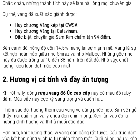
Chắc chắn, những thành tích này sẽ làm hài lòng mọi chuyên gia.
Cụ thể, vang đã xuất sắc giành được:
Huy chương Vàng kép tại CWSA.
Huy chương Vàng tại Catavinum.
Đặc biệt, chuyên gia Sam Kim chấm tận 94 điểm.
Bên cạnh đó, nồng độ cồn 14.5% mang lại sự mạnh mẽ. Vang là sự
kết hợp hoàn hảo giữa nho Shiraz và nho Malbec. Những gốc nho
này đã được trồng từ 10 đến 38 năm trên đất đỏ. Nhờ vậy, chất
lượng rượu luôn đạt mức cao nhất.
2. Hương vị cá tính và đầy ấn tượng
Khi rót ra ly, dòng
rượu vang đỏ Úc cao cấp
này có màu đỏ ruby
đậm. Màu sắc này cực kỳ sang trọng và cuốn hút.
Thêm vào đó, hương thơm của vang vô cùng phức hợp. Bạn sẽ ngửi
thấy mùi quả mận và lý chua đen chín mọng. Xen lẫn vào đó là
hương đinh hương và thịt ủ muối độc đáo.
Hơn nữa, khi thưởng thức, vị vang cân bằng rất tuyệt. Cấu trúc đậm
vừa kết hợp cùng vị chua tự nhiên thanh mát. Cuối cùng, hậu vị kéo