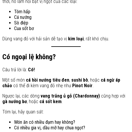
thời, nó làm nổi bật vị ngọt của các loại:
Tôm hấp
Cá nướng
Sò điệp
Cua sốt bơ
Dùng vang đỏ với hải sản dễ tạo vị
kim loại
, rất khó chịu.
Có ngoại lệ không?
Câu trả lời là:
Có!
Một số món
cá hồi nướng tiêu đen
,
sushi bò
, hoặc
cá ngừ áp
chảo
có thể đi kèm vang đỏ nhẹ như
Pinot Noir
.
Ngược lại, các dòng
vang trắng ủ gỗ (Chardonnay)
cũng hợp với
gà nướng bơ
, hoặc
cá sốt kem
.
Tóm lại, hãy quan sát:
Món ăn có nhiều đạm hay không?
Có nhiều gia vị, dầu mỡ hay chua ngọt?