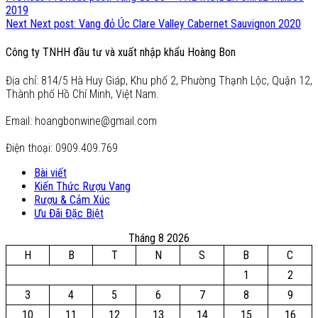
2019
Next
Next post:
Vang đỏ Úc Clare Valley Cabernet Sauvignon 2020
Công ty TNHH đầu tư và xuất nhập khẩu Hoàng Bon
Địa chỉ: 814/5 Hà Huy Giáp, Khu phố 2, Phường Thạnh Lộc, Quận 12,
Thành phố Hồ Chí Minh, Việt Nam.
Email: hoangbonwine@gmail.com
Điện thoại: 0909.409.769
Bài viết
Kiến Thức Rượu Vang
Rượu & Cảm Xúc
Ưu Đãi Đặc Biệt
Tháng 8 2026
H
B
T
N
S
B
C
1
2
3
4
5
6
7
8
9
10
11
12
13
14
15
16