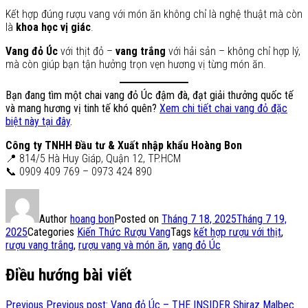
Kết hợp đúng rượu vang với món ăn không chỉ là nghệ thuật mà còn
là
khoa học vị giác
.
Vang đỏ Úc
với thịt đỏ –
vang trắng
với hải sản – không chỉ hợp lý,
mà còn giúp bạn tận hưởng trọn vẹn hương vị từng món ăn.
Bạn đang tìm một chai vang đỏ Úc đậm đà, đạt giải thưởng quốc tế
và mang hương vị tinh tế khó quên?
Xem chi tiết chai vang đỏ đặc
biệt này tại đây
.
Công ty TNHH Đầu tư & Xuất nhập khẩu Hoàng Bon
📍 814/5 Hà Huy Giáp, Quận 12, TP.HCM
📞 0909 409 769 – 0973 424 890
Author
hoang bon
Posted on
Tháng 7 18, 2025
Tháng 7 19,
2025
Categories
Kiến Thức Rượu Vang
Tags
kết hợp rượu với thịt
,
rượu vang trắng
,
rượu vang và món ăn
,
vang đỏ Úc
Điều hướng bài viết
Previous
Previous post:
Vang đỏ Úc – THE INSIDER Shiraz Malbec