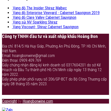
Vang đỏ The Insider Shiraz Malbec
Vang đỏ Enterprise Vineyard - Cabernet Sauvignon 2019
Vang đỏ Clare Valley Cabernet Sauvignon
Vang sủi NV Sparkling Shiraz
Vang Viscount- Shiraz Cabernet Sauvignon
Công ty TNHH đầu tư và xuất nhập khẩu Hoàng Bon
Địa chỉ: 814/5 Hà Huy Giáp, Phường An Phú Đông, TP. Hồ Chí Minh,
Việt Nam.
Email: hoangbonwine@gmail.com
Điện thoại: 0909.409.769
Giấy chứng nhận đăng ký kinh doanh số 0317604201 do sở Kế
Hoạch và Đầu Tư thành phố Hồ Chí Minh cấp ngày 13 tháng 12
năm 2022.
Giấy phép phân phối rượu số 206/GP-BCT do Bộ Công Thương cấp
ngày 08 tháng 05 năm 2023.
Copyright
by
Hoangbonwine.com