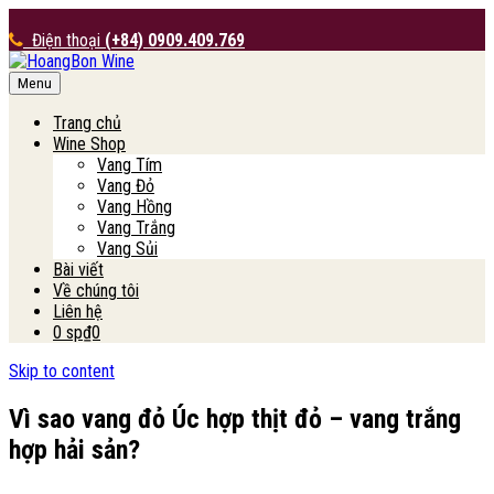
Điện thoại
(+84) 0909.409.769
Menu
HoangBon Wine
Trang chủ
Wine Shop
Vang Tím
Vang Đỏ
Vang Hồng
Vang Trắng
Vang Sủi
Bài viết
Về chúng tôi
Liên hệ
0 sp
₫0
Skip to content
Vì sao vang đỏ Úc hợp thịt đỏ – vang trắng
hợp hải sản?