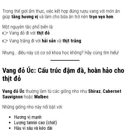
Trong thế giới ẩm thực, việc kết hợp đúng rượu vang với món ăn
giúp
tăng hương vị
và làm cho bữa ăn trở nên
trọn vẹn hơn
.
Một nguyên tắc phổ biến là:
👉 Vang đỏ đi với
thịt đỏ
👉 Vang trắng đi với
hải sản
và
thịt trắng
Nhưng… điều này có cơ sở khoa học không? Hãy cùng tìm hiểu!
Vang đỏ Úc: Cấu trúc đậm đà, hoàn hảo cho
thịt đỏ
Vang đỏ Úc
thường làm từ các giống nho như
Shiraz
,
Cabernet
Sauvignon
hoặc
Malbec
.
Những giống nho này nổi bật với:
Hương vị mạnh
Lượng tannin cao (chát)
Hậu vị sâu và kéo dài