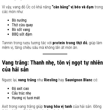
Vì vậy, vang đỏ Úc có khả năng
“cân bằng” vị béo và đạm
trong
các món như:
Bò nướng
Thịt cừu quay
Bò sốt vang
BBQ sốt đậm
Tannin trong rượu tương tác với
protein trong thịt đỏ
, giúp làm
mềm vị, tăng chiều sâu mà không lấn át món ăn.
Vang trắng: Thanh nhẹ, tôn vị ngọt tự nhiên
của hải sản
Ngược lại,
vang trắng
như
Riesling
hay
Sauvignon Blanc
có:
Độ axit cao
Cấu trúc nhẹ
Hương vị tươi mát
Axit trong vang trắng giúp
trung hòa vị tanh
của hải sản. Đồng