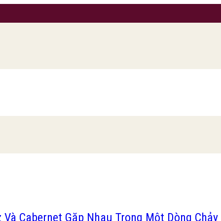
raz Và Cabernet Gặp Nhau Trong Một Dòng Chả