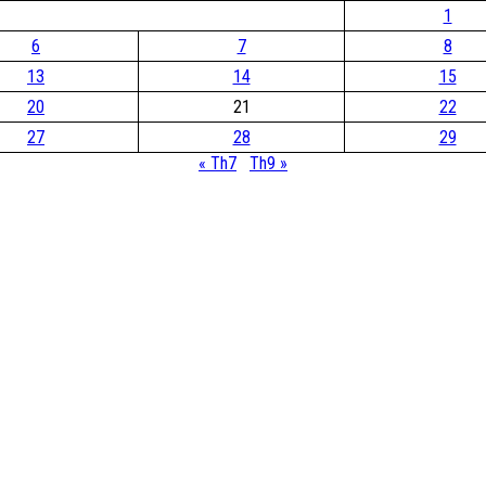
1
6
7
8
13
14
15
20
21
22
27
28
29
« Th7
Th9 »