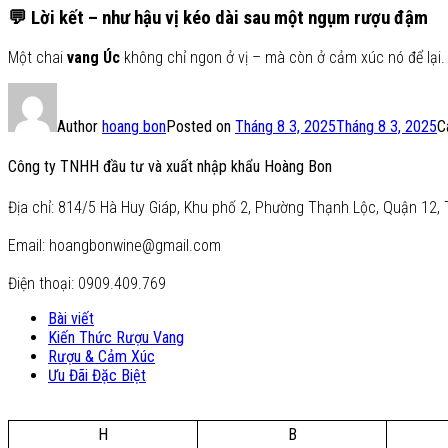
💬
Lời kết – như hậu vị kéo dài sau một ngụm rượu đậm
Một chai
vang Úc
không chỉ ngon ở vị – mà còn ở cảm xúc nó để lại
Author
hoang bon
Posted on
Tháng 8 3, 2025
Tháng 8 3, 2025
C
Công ty TNHH đầu tư và xuất nhập khẩu Hoàng Bon
Địa chỉ: 814/5 Hà Huy Giáp, Khu phố 2, Phường Thạnh Lộc, Quận 12, 
Email: hoangbonwine@gmail.com
Điện thoại: 0909.409.769
Bài viết
Kiến Thức Rượu Vang
Rượu & Cảm Xúc
Ưu Đãi Đặc Biệt
H
B