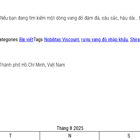
. Nếu bạn đang tìm kiếm một dòng vang đỏ đậm đà, sâu sắc, hậu dài… 
ategories
Bài viết
Tags
Nobilitas Viscount
,
rượu vang đỏ nhập khẩu
,
Shir
Thành phố Hồ Chí Minh, Việt Nam.
Tháng 8 2025
T
N
S