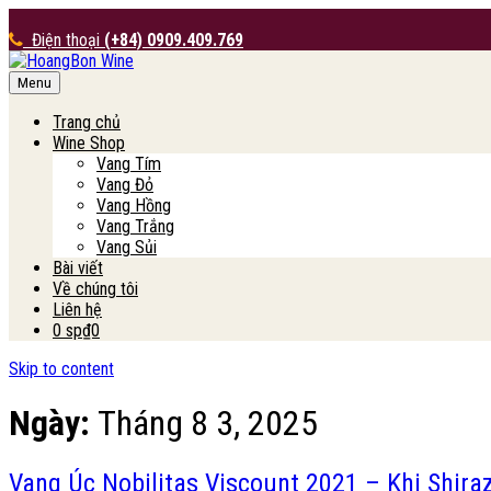
Điện thoại
(+84) 0909.409.769
Menu
HoangBon Wine
Trang chủ
Wine Shop
Vang Tím
Vang Đỏ
Vang Hồng
Vang Trắng
Vang Sủi
Bài viết
Về chúng tôi
Liên hệ
0 sp
₫0
Skip to content
Ngày:
Tháng 8 3, 2025
Vang Úc Nobilitas Viscount 2021 – Khi Shi