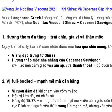
Vùng
Langhorne Creek
không chỉ nổi tiếng với khí hậu lý tưởng mà
Và năm 2021, chai
Nobilitas Viscount Shiraz – Cabernet Sauvign
1. Hương thơm đa tầng – trái chín, gia vị và thảo mộc
Ngay khi rót ra ly, bạn sẽ cảm nhận được mùi
hoa quả chín mọng
, k
Gia vị đặc trưng từ Shiraz
Hương thảo mộc nhẹ nhàng của Cabernet Sauvignon
👉 Tạo nên cảm giác vừa
ấm áp
, vừa
thanh thoát
– đủ cuốn h
2. Vị full-bodied – mạnh mẽ mà cân bằng
Vị rượu đậm đà
khi chạm vào vòm miệng
Hậu vị kéo dài, có chiều sâu
Nồng độ
15.7%
– nhưng cấu trúc mượt mà khiến cảm giác cồn 
👉 Dành cho người yêu thích
vang Úc mạnh mẽ
, nhưng vẫn yêu 