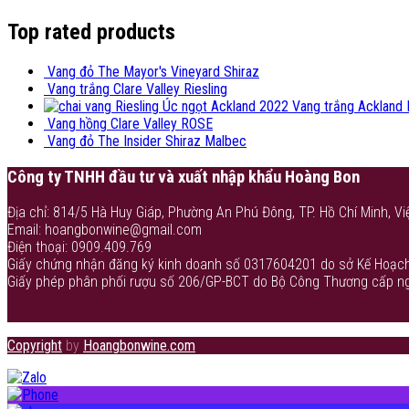
Top rated products
Vang đỏ The Mayor's Vineyard Shiraz
Vang trắng Clare Valley Riesling
Vang trắng Ackland 
Vang hồng Clare Valley ROSE
Vang đỏ The Insider Shiraz Malbec
Công ty TNHH đầu tư và xuất nhập khẩu Hoàng Bon
Địa chỉ: 814/5 Hà Huy Giáp, Phường An Phú Đông, TP. Hồ Chí Minh, Vi
Email: hoangbonwine@gmail.com
Điện thoại: 0909.409.769
Giấy chứng nhận đăng ký kinh doanh số 0317604201 do sở Kế Hoạch
Giấy phép phân phối rượu số 206/GP-BCT do Bộ Công Thương cấp n
Copyright
by
Hoangbonwine.com