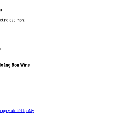
u
i cùng các món:
i.
 Hoàng Bon Wine
gợi ý chi tiết tại đây