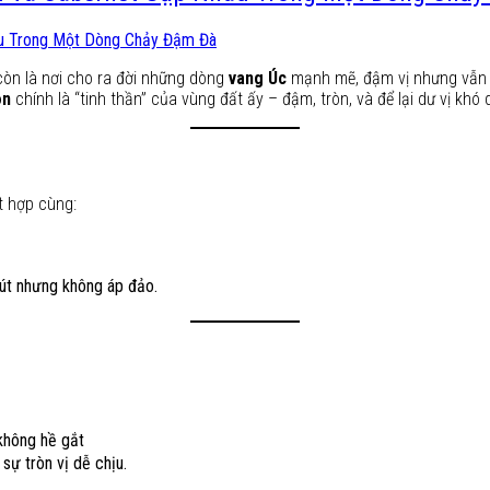
 còn là nơi cho ra đời những dòng
vang Úc
mạnh mẽ, đậm vị nhưng vẫn g
on
chính là “tinh thần” của vùng đất ấy – đậm, tròn, và để lại dư vị khó 
ết hợp cùng:
út nhưng không áp đảo.
không hề gắt
sự tròn vị dễ chịu.