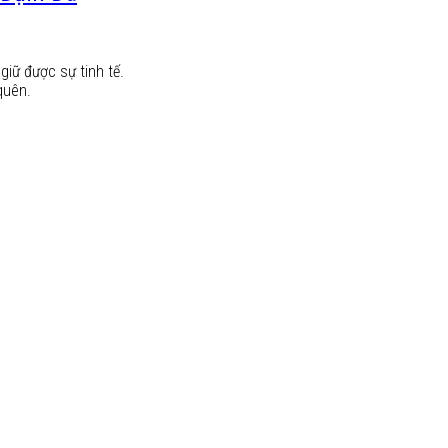
iữ được sự tinh tế.
quên.