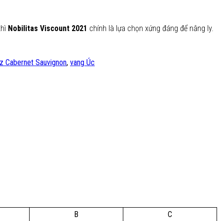
thì
Nobilitas Viscount 2021
chính là lựa chọn xứng đáng để nâng ly.
az Cabernet Sauvignon
,
vang Úc
B
C