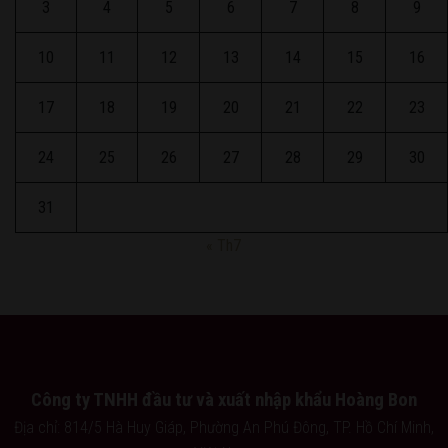
3
4
5
6
7
8
9
10
11
12
13
14
15
16
17
18
19
20
21
22
23
24
25
26
27
28
29
30
31
« Th7
Công ty TNHH đầu tư và xuất nhập khẩu Hoàng Bon
Địa chỉ: 814/5 Hà Huy Giáp, Phường An Phú Đông, TP. Hồ Chí Minh,