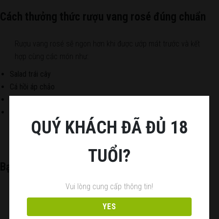
Cách thưởng thức rượu vang rosé đúng chuẩn
Rượu vang rosé sẽ ngon hơn khi được ướp mát trước và kết
hợp cùng các món như:
Salad trái cây
Cá hồi áp chảo
Sushi và sashimi
Món ăn nhẹ buổi chiều hoặc món khai vị
QUÝ KHÁCH ĐÃ ĐỦ 18
TUỔI?
Bạn đã sẵn sàng nâng tầm khoảnh khắc?
Vui lòng cung cấp thông tin!
Hãy để
Clare Valley Rosé 2023
chạm vào từng giác quan
của bạn – tinh tế, dịu dàng và đáng nhớ.
YES