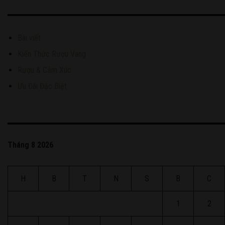
Bài viết
Kiến Thức Rượu Vang
Rượu & Cảm Xúc
Ưu Đãi Đặc Biệt
Tháng 8 2026
H
B
T
N
S
B
C
1
2