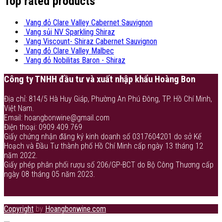
Top rated products
Vang đỏ Clare Valley Cabernet Sauvignon
Vang sủi NV Sparkling Shiraz
Vang Viscount- Shiraz Cabernet Sauvignon
Vang đỏ Clare Valley Malbec
Vang đỏ Nobilitas Baron - Shiraz
Công ty TNHH đầu tư và xuất nhập khẩu Hoàng Bon
Địa chỉ: 814/5 Hà Huy Giáp, Phường An Phú Đông, TP. Hồ Chí Minh,
Việt Nam.
Email: hoangbonwine@gmail.com
Điện thoại: 0909.409.769
Giấy chứng nhận đăng ký kinh doanh số 0317604201 do sở Kế
Hoạch và Đầu Tư thành phố Hồ Chí Minh cấp ngày 13 tháng 12
năm 2022.
Giấy phép phân phối rượu số 206/GP-BCT do Bộ Công Thương cấp
ngày 08 tháng 05 năm 2023.
Copyright
by
Hoangbonwine.com