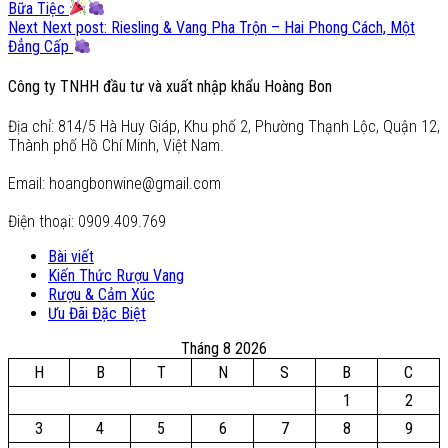
Bữa Tiệc
Next
Next post:
Riesling & Vang Pha Trộn – Hai Phong Cách, Một
Đẳng Cấp
Công ty TNHH đầu tư và xuất nhập khẩu Hoàng Bon
Địa chỉ: 814/5 Hà Huy Giáp, Khu phố 2, Phường Thạnh Lộc, Quận 12,
Thành phố Hồ Chí Minh, Việt Nam.
Email: hoangbonwine@gmail.com
Điện thoại: 0909.409.769
Bài viết
Kiến Thức Rượu Vang
Rượu & Cảm Xúc
Ưu Đãi Đặc Biệt
Tháng 8 2026
H
B
T
N
S
B
C
1
2
3
4
5
6
7
8
9