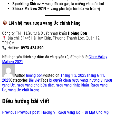
Sparkling Shiraz
– vang đỏ có gas, lạ miệng và cuốn hút
Shiraz Malbec 2019
– vang pha trộn hài hòa và tròn vị
Liên hệ mua rượu vang Úc chính hãng
Công ty TNHH Đầu tư & Xuất nhập khẩu
Hoàng Bon
Địa chỉ: 814/5 Hà Huy Giáp, Phường Thạnh Lộc, Quận 12,
TP.HCM
Hotline:
0973 424 890
Nếu bạn yêu thích sự đậm đà và quyến rũ, đừng bỏ lỡ
Clare Valley
Malbec 2021
.
Author
hoang bon
Posted on
Tháng 1 3, 2025
Tháng 6 11,
2025
Categories
Bài viết
Tags
bí quyết chọn rượu vang
,
hương vị rượu
vang Úc
,
rượu vang cho bữa tiệc
,
rượu vang nhập khẩu
,
Rượu vang
Úc
,
vang Úc chất lượng
Điều hướng bài viết
Previous
Previous post:
Hương Vị Rượu Vang Úc – Bí Mật Cho Mọi