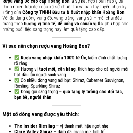
Rượu vang Úc cao cấp Hoàng Bon
là sự kết hợp hoàn hảo giữa
thiên nhiên tươi đẹp của xứ sở chuột túi và bàn tay tuyển chọn kỹ
lưỡng của
Công ty TNHH Đầu tư & Xuất nhập khẩu Hoàng Bon
.
Với đa dạng dòng vang đỏ, vang trắng, vang sủi – mỗi chai đều
mang theo
hương vị tinh tế, dễ uống và chuẩn vị Úc
, phù hợp cho
những buổi tiệc sang trọng hay làm quà tặng cao cấp.
Vì sao nên chọn rượu vang Hoàng Bon?
Rượu vang nhập khẩu 100% từ Úc
, kiểm định chất lượng
rõ ràng
Hương vị
tươi mới, cân bằng
, thích hợp cho cả người mới
bắt đầu lẫn người sành vang
Có nhiều dòng vang nổi bật: Shiraz, Cabernet Sauvignon,
Riesling, Sparkling Shiraz
Đóng gói sang trọng –
quà tặng lý tưởng cho đối tác,
bạn bè, người thân
Một số dòng vang được yêu thích:
The Insider Riesling
– vị thanh mát, hậu ngọt nhẹ
Clare Valley Shiraz
– đậm đà, mạnh mẽ, tinh tế