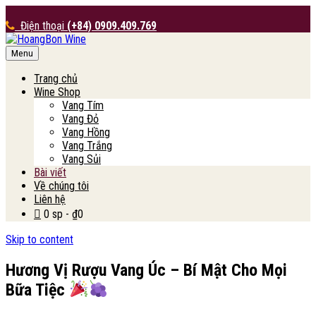
Điện thoại
(+84) 0909.409.769
Menu
HoangBon Wine
Trang chủ
Wine Shop
Vang Tím
Vang Đỏ
Vang Hồng
Vang Trắng
Vang Sủi
Bài viết
Về chúng tôi
Liên hệ
0 sp
₫0
Skip to content
Hương Vị Rượu Vang Úc – Bí Mật Cho Mọi
Bữa Tiệc