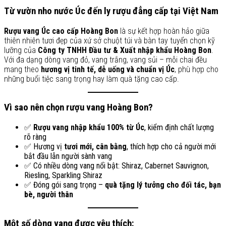
Từ vườn nho nước Úc đến ly rượu đẳng cấp tại Việt Nam
Rượu vang Úc cao cấp Hoàng Bon
là sự kết hợp hoàn hảo giữa
thiên nhiên tươi đẹp của xứ sở chuột túi và bàn tay tuyển chọn kỹ
lưỡng của
Công ty TNHH Đầu tư & Xuất nhập khẩu Hoàng Bon
.
Với đa dạng dòng vang đỏ, vang trắng, vang sủi – mỗi chai đều
mang theo
hương vị tinh tế, dễ uống và chuẩn vị Úc
, phù hợp cho
những buổi tiệc sang trọng hay làm quà tặng cao cấp.
Vì sao nên chọn rượu vang Hoàng Bon?
✅
Rượu vang nhập khẩu 100% từ Úc
, kiểm định chất lượng
rõ ràng
✅ Hương vị
tươi mới, cân bằng
, thích hợp cho cả người mới
bắt đầu lẫn người sành vang
✅ Có nhiều dòng vang nổi bật: Shiraz, Cabernet Sauvignon,
Riesling, Sparkling Shiraz
✅ Đóng gói sang trọng –
quà tặng lý tưởng cho đối tác, bạn
bè, người thân
Một số dòng vang được yêu thích: