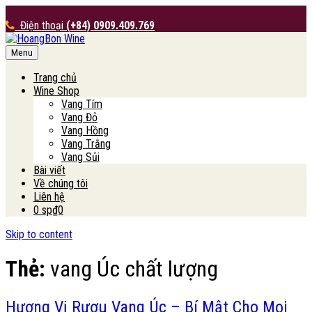
Điện thoại
(+84) 0909.409.769
Menu
HoangBon Wine
Trang chủ
Wine Shop
Vang Tím
Vang Đỏ
Vang Hồng
Vang Trắng
Vang Sủi
Bài viết
Về chúng tôi
Liên hệ
0 sp
₫0
Skip to content
Thẻ:
vang Úc chất lượng
Hương Vị Rượu Vang Úc – Bí Mật Cho Mọi