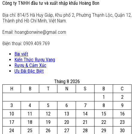
Công ty TNHH đầu tư và xuất nhập khẩu Hoàng Bon
Địa chỉ: 814/5 Hà Huy Giáp, Khu phố 2, Phường Thạnh Lộc, Quận 12,
Thành phố Hồ Chí Minh, Việt Nam.
Email: hoangbonwine@gmail.com
Điện thoại: 0909.409.769
Bài viết
Kiến Thức Rượu Vang
Rượu & Cảm Xúc
Ưu Đãi Đặc Biệt
Tháng 8 2026
H
B
T
N
S
B
C
1
2
3
4
5
6
7
8
9
10
11
12
13
14
15
16
17
18
19
20
21
22
23
24
25
26
27
28
29
30