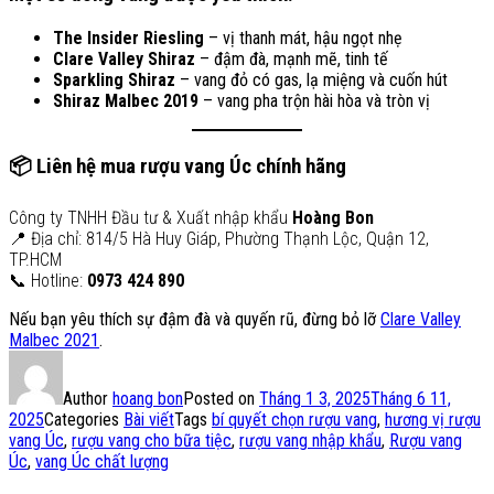
The Insider Riesling
– vị thanh mát, hậu ngọt nhẹ
Clare Valley Shiraz
– đậm đà, mạnh mẽ, tinh tế
Sparkling Shiraz
– vang đỏ có gas, lạ miệng và cuốn hút
Shiraz Malbec 2019
– vang pha trộn hài hòa và tròn vị
📦
Liên hệ mua rượu vang Úc chính hãng
Công ty TNHH Đầu tư & Xuất nhập khẩu
Hoàng Bon
📍 Địa chỉ: 814/5 Hà Huy Giáp, Phường Thạnh Lộc, Quận 12,
TP.HCM
📞 Hotline:
0973 424 890
Nếu bạn yêu thích sự đậm đà và quyến rũ, đừng bỏ lỡ
Clare Valley
Malbec 2021
.
Author
hoang bon
Posted on
Tháng 1 3, 2025
Tháng 6 11,
2025
Categories
Bài viết
Tags
bí quyết chọn rượu vang
,
hương vị rượu
vang Úc
,
rượu vang cho bữa tiệc
,
rượu vang nhập khẩu
,
Rượu vang
Úc
,
vang Úc chất lượng