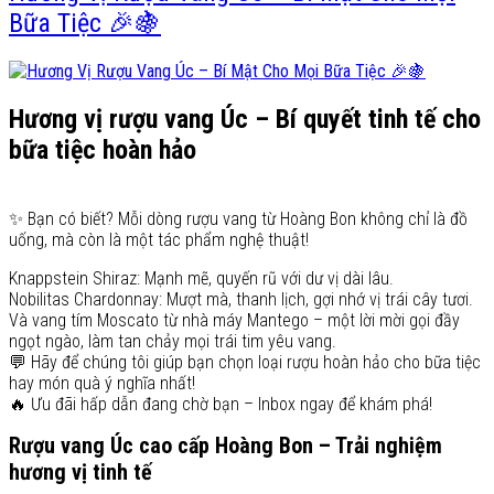
Bữa Tiệc 🎉🍇
Hương vị rượu vang Úc – Bí quyết tinh tế cho
bữa tiệc hoàn hảo
✨ Bạn có biết? Mỗi dòng rượu vang từ Hoàng Bon không chỉ là đồ
uống, mà còn là một tác phẩm nghệ thuật!
Knappstein Shiraz: Mạnh mẽ, quyến rũ với dư vị dài lâu.
Nobilitas Chardonnay: Mượt mà, thanh lịch, gợi nhớ vị trái cây tươi.
Và vang tím Moscato từ nhà máy Mantego – một lời mời gọi đầy
ngọt ngào, làm tan chảy mọi trái tim yêu vang.
💬 Hãy để chúng tôi giúp bạn chọn loại rượu hoàn hảo cho bữa tiệc
hay món quà ý nghĩa nhất!
🔥 Ưu đãi hấp dẫn đang chờ bạn – Inbox ngay để khám phá!
Rượu vang Úc cao cấp Hoàng Bon – Trải nghiệm
hương vị tinh tế