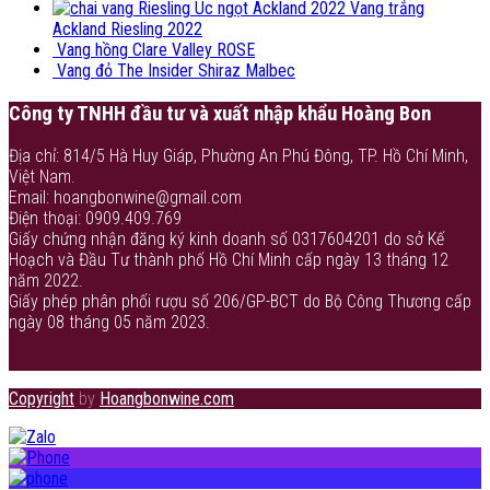
Vang trắng
Ackland Riesling 2022
Vang hồng Clare Valley ROSE
Vang đỏ The Insider Shiraz Malbec
Công ty TNHH đầu tư và xuất nhập khẩu Hoàng Bon
Địa chỉ: 814/5 Hà Huy Giáp, Phường An Phú Đông, TP. Hồ Chí Minh,
Việt Nam.
Email: hoangbonwine@gmail.com
Điện thoại: 0909.409.769
Giấy chứng nhận đăng ký kinh doanh số 0317604201 do sở Kế
Hoạch và Đầu Tư thành phố Hồ Chí Minh cấp ngày 13 tháng 12
năm 2022.
Giấy phép phân phối rượu số 206/GP-BCT do Bộ Công Thương cấp
ngày 08 tháng 05 năm 2023.
Copyright
by
Hoangbonwine.com