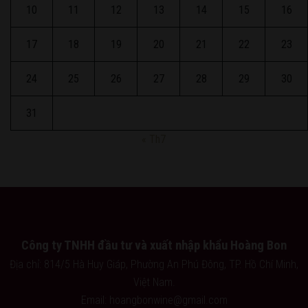
10
11
12
13
14
15
16
17
18
19
20
21
22
23
24
25
26
27
28
29
30
31
« Th7
Công ty TNHH đầu tư và xuất nhập khẩu Hoàng Bon
Địa chỉ: 814/5 Hà Huy Giáp, Phường An Phú Đông, TP. Hồ Chí Minh,
Việt Nam.
Email: hoangbonwine@gmail.com