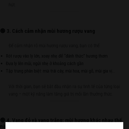
hút.
🟢 3. Cách cảm nhận mùi hương rượu vang
Để cảm nhận rõ mùi hương rượu vang, bạn có thể:
Rót rượu vào ly lớn, xoay nhẹ để “đánh thức” hương thơm
Đưa ly lên mũi, ngửi nhẹ ở khoảng cách gần
Tập trung phân biệt: mùi trái cây, mùi hoa, mùi gỗ, mùi gia vị…
Với thời gian, bạn sẽ bắt đầu nhận ra sự tinh tế của từng loại
vang – một kỹ năng làm tăng giá trị mỗi lần thưởng thức.
🟢 4. Vang đỏ và vang trắng: mùi hương khác nhau thế
nào?