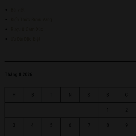
Bài viết
Kiến Thức Rượu Vang
Rượu & Cảm Xúc
Ưu Đãi Đặc Biệt
Tháng 8 2026
H
B
T
N
S
B
C
1
2
3
4
5
6
7
8
9