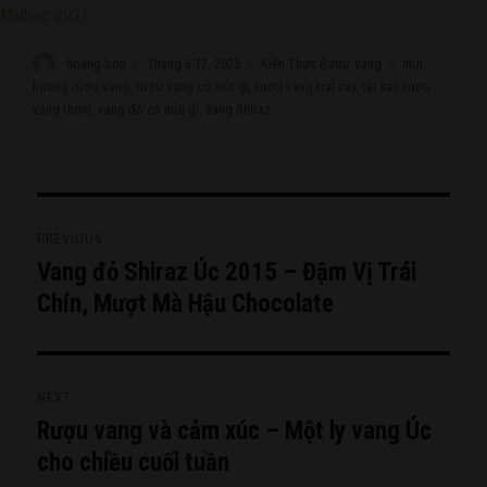
Malbec 2021
.
Author
hoang bon
Posted
Tháng 6 12, 2025
Categories
Kiến Thức Rượu Vang
Tags
mùi
on
hương rượu vang
,
rượu vang có mùi gì
,
rượu vang trái cây
,
tại sao rượu
vang thơm
,
vang đỏ có mùi gì
,
vang Shiraz
Điều
PREVIOUS
hướng
Vang đỏ Shiraz Úc 2015 – Đậm Vị Trái
Previous
bài
post:
Chín, Mượt Mà Hậu Chocolate
viết
NEXT
Rượu vang và cảm xúc – Một ly vang Úc
Next
post:
cho chiều cuối tuần