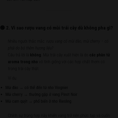
🟢 2. Vì sao rượu vang có mùi trái cây dù không pha gì?
Nhiều người thắc mắc:
rượu vang có mùi đào, mùi cherry – có
phải do bỏ thêm hương liệu?
Câu trả lời là
không
. Mùi trái cây xuất hiện là do
các phân tử
aroma trong nho
vô tình giống với các hợp chất thơm có
trong trái cây thật.
Ví dụ:
Mùi đào → có thể đến từ nho Viognier
Mùi cherry → thường gặp ở vang Pinot Noir
Mùi cam quýt → phổ biến ở nho Riesling
Chính sự trùng hợp này khiến vang trở nên phức tạp và cuốn