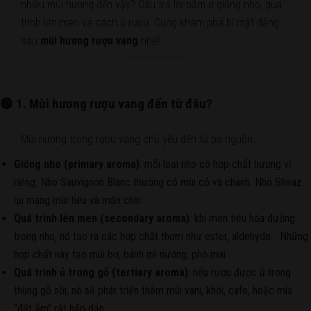
nhiều mùi hương đến vậy? Câu trả lời nằm ở giống nho, quá
trình lên men và cách ủ rượu. Cùng khám phá bí mật đằng
sau
mùi hương rượu vang
nhé!
🟢 1. Mùi hương rượu vang đến từ đâu?
Mùi hương trong rượu vang chủ yếu đến từ ba nguồn:
Giống nho (primary aroma)
: mỗi loại nho có hợp chất hương vị
riêng. Nho Sauvignon Blanc thường có mùi cỏ và chanh. Nho Shiraz
lại mang mùi tiêu và mận chín.
Quá trình lên men (secondary aroma)
: khi men tiêu hóa đường
trong nho, nó tạo ra các hợp chất thơm như ester, aldehyde… Những
hợp chất này tạo mùi bơ, bánh mì nướng, phô mai…
Quá trình ủ trong gỗ (tertiary aroma)
: nếu rượu được ủ trong
thùng gỗ sồi, nó sẽ phát triển thêm mùi vani, khói, cafe, hoặc mùi
“đất ẩm” rất hấp dẫn.