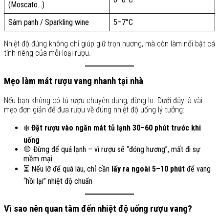
(Moscato…)
Sâm panh / Sparkling wine
5–7°C
Nhiệt độ đúng không chỉ giúp giữ trọn hương, mà còn làm nổi bật cá
tính riêng của mỗi loại rượu.
Mẹo làm mát rượu vang nhanh tại nhà
Nếu bạn không có tủ rượu chuyên dụng, đừng lo. Dưới đây là vài
mẹo đơn giản để đưa rượu về đúng nhiệt độ uống lý tưởng:
❄️
Đặt rượu vào ngăn mát tủ lạnh 30–60 phút trước khi
uống
🛑 Đừng để quá lạnh – vì rượu sẽ “đóng hương”, mất đi sự
mềm mại
⏳ Nếu lỡ để quá lâu, chỉ cần
lấy ra ngoài 5–10 phút
để vang
“hồi lại” nhiệt độ chuẩn
Vì sao nên quan tâm đến nhiệt độ uống rượu vang?