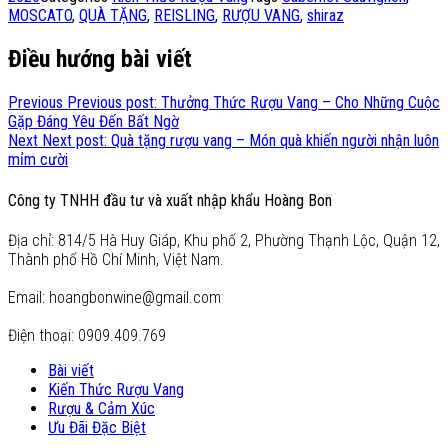
MOSCATO
,
QUÀ TẶNG
,
REISLING
,
RƯỢU VANG
,
shiraz
Điều hướng bài viết
Previous
Previous post:
Thưởng Thức Rượu Vang – Cho Những Cuộc
Gặp Đáng Yêu Đến Bất Ngờ
Next
Next post:
Quà tặng rượu vang – Món quà khiến người nhận luôn
mỉm cười
Công ty TNHH đầu tư và xuất nhập khẩu Hoàng Bon
Địa chỉ: 814/5 Hà Huy Giáp, Khu phố 2, Phường Thạnh Lộc, Quận 12,
Thành phố Hồ Chí Minh, Việt Nam.
Email: hoangbonwine@gmail.com
Điện thoại: 0909.409.769
Bài viết
Kiến Thức Rượu Vang
Rượu & Cảm Xúc
Ưu Đãi Đặc Biệt