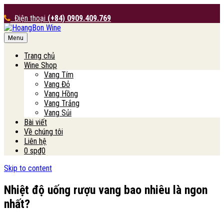
Điện thoại
(+84) 0909.409.769
Menu
HoangBon Wine
Trang chủ
Wine Shop
Vang Tím
Vang Đỏ
Vang Hồng
Vang Trắng
Vang Sủi
Bài viết
Về chúng tôi
Liên hệ
0 sp
₫0
Skip to content
Nhiệt độ uống rượu vang bao nhiêu là ngon
nhất?