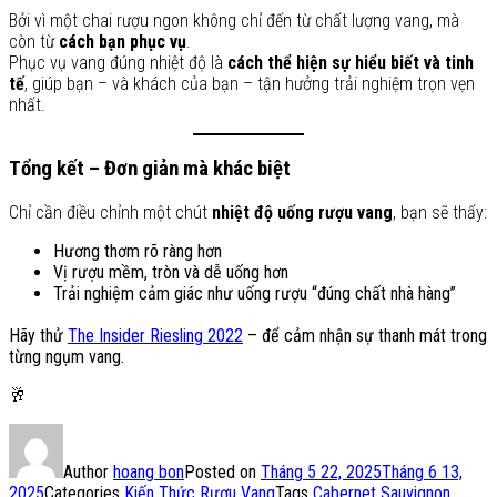
Bởi vì một chai rượu ngon không chỉ đến từ chất lượng vang, mà
còn từ
cách bạn phục vụ
.
Phục vụ vang đúng nhiệt độ là
cách thể hiện sự hiểu biết và tinh
tế
, giúp bạn – và khách của bạn – tận hưởng trải nghiệm trọn vẹn
nhất.
Tổng kết – Đơn giản mà khác biệt
Chỉ cần điều chỉnh một chút
nhiệt độ uống rượu vang
, bạn sẽ thấy:
Hương thơm rõ ràng hơn
Vị rượu mềm, tròn và dễ uống hơn
Trải nghiệm cảm giác như uống rượu “đúng chất nhà hàng”
Hãy thử
The Insider Riesling 2022
– để cảm nhận sự thanh mát trong
từng ngụm vang.
🥂
Author
hoang bon
Posted on
Tháng 5 22, 2025
Tháng 6 13,
2025
Categories
Kiến Thức Rượu Vang
Tags
Cabernet Sauvignon
,