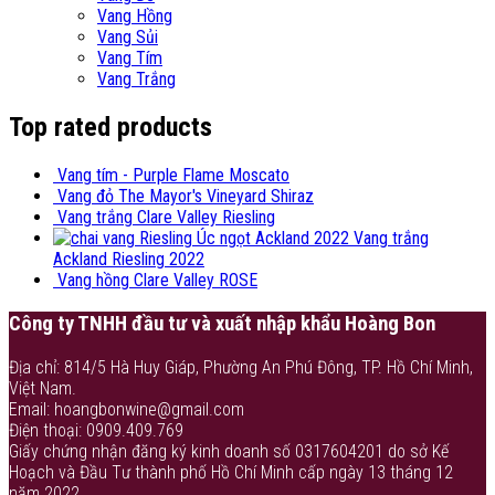
Vang Hồng
Vang Sủi
Vang Tím
Vang Trắng
Top rated products
Vang tím - Purple Flame Moscato
Vang đỏ The Mayor's Vineyard Shiraz
Vang trắng Clare Valley Riesling
Vang trắng
Ackland Riesling 2022
Vang hồng Clare Valley ROSE
Công ty TNHH đầu tư và xuất nhập khẩu Hoàng Bon
Địa chỉ: 814/5 Hà Huy Giáp, Phường An Phú Đông, TP. Hồ Chí Minh,
Việt Nam.
Email: hoangbonwine@gmail.com
Điện thoại: 0909.409.769
Giấy chứng nhận đăng ký kinh doanh số 0317604201 do sở Kế
Hoạch và Đầu Tư thành phố Hồ Chí Minh cấp ngày 13 tháng 12
năm 2022.