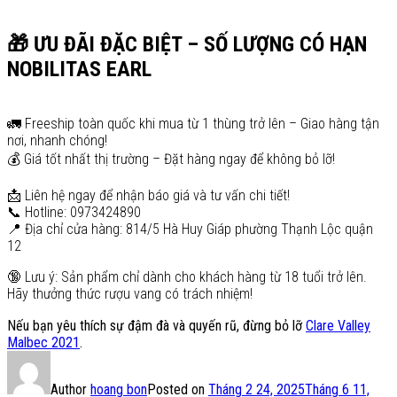
🎁 ƯU ĐÃI ĐẶC BIỆT – SỐ LƯỢNG CÓ HẠN
NOBILITAS EARL
🚛 Freeship toàn quốc khi mua từ 1 thùng trở lên – Giao hàng tận
nơi, nhanh chóng!
💰 Giá tốt nhất thị trường – Đặt hàng ngay để không bỏ lỡ!
📩 Liên hệ ngay để nhận báo giá và tư vấn chi tiết!
📞 Hotline: 0973424890
📍 Địa chỉ cửa hàng: 814/5 Hà Huy Giáp phường Thạnh Lộc quận
12
🔞 Lưu ý: Sản phẩm chỉ dành cho khách hàng từ 18 tuổi trở lên.
Hãy thưởng thức rượu vang có trách nhiệm!
Nếu bạn yêu thích sự đậm đà và quyến rũ, đừng bỏ lỡ
Clare Valley
Malbec 2021
.
Author
hoang bon
Posted on
Tháng 2 24, 2025
Tháng 6 11,