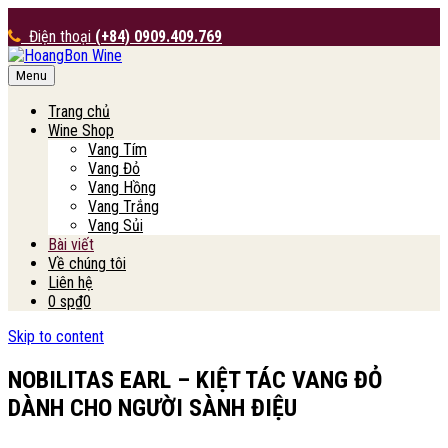
Điện thoại
(+84) 0909.409.769
Menu
HoangBon Wine
Trang chủ
Wine Shop
Vang Tím
Vang Đỏ
Vang Hồng
Vang Trắng
Vang Sủi
Bài viết
Về chúng tôi
Liên hệ
0 sp
₫0
Skip to content
NOBILITAS EARL – KIỆT TÁC VANG ĐỎ
DÀNH CHO NGƯỜI SÀNH ĐIỆU