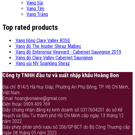
Vang Sủi
Vang Tím
Vang Trắng
Top rated products
Vang hồng Clare Valley ROSE
Vang đỏ The Insider Shiraz Malbec
Vang đỏ Enterprise Vineyard - Cabernet Sauvignon 2019
Vang đỏ Clare Valley Cabernet Sauvignon
Vang sủi NV Sparkling Shiraz
Công ty TNHH đầu tư và xuất nhập khẩu Hoàng Bon
Địa chỉ: 814/5 Hà Huy Giáp, Phường An Phú Đông, TP. Hồ Chí Minh,
Việt Nam.
Email: hoangbonwine@gmail.com
Điện thoại: 0909.409.769
Giấy chứng nhận đăng ký kinh doanh số 0317604201 do sở Kế
Hoạch và Đầu Tư thành phố Hồ Chí Minh cấp ngày 13 tháng 12
năm 2022.
Giấy phép phân phối rượu số 206/GP-BCT do Bộ Công Thương cấp
ngày 08 tháng 05 năm 2023.