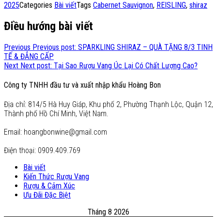
2025
Categories
Bài viết
Tags
Cabernet Sauvignon
,
REISLING
,
shiraz
Điều hướng bài viết
Previous
Previous post:
SPARKLING SHIRAZ – QUÀ TẶNG 8/3 TINH
TẾ & ĐẲNG CẤP
Next
Next post:
Tại Sao Rượu Vang Úc Lại Có Chất Lượng Cao?
Công ty TNHH đầu tư và xuất nhập khẩu Hoàng Bon
Địa chỉ: 814/5 Hà Huy Giáp, Khu phố 2, Phường Thạnh Lộc, Quận 12,
Thành phố Hồ Chí Minh, Việt Nam.
Email: hoangbonwine@gmail.com
Điện thoại: 0909.409.769
Bài viết
Kiến Thức Rượu Vang
Rượu & Cảm Xúc
Ưu Đãi Đặc Biệt
Tháng 8 2026