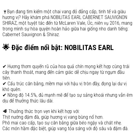
🍷Bạn đang tìm kiếm một chai vang đỏ đẳng cấp, tinh tế và giàu
hương vị? Hãy khám phá NOBILITAS EARL CABERNET SAUVIGNON
SHIRAZ, một tuyệt tác đến từ McLaren Vale, Úc, niên vụ 2016, mang
trong mình sự hòa quyện hoàn hảo giữa hai giống nho danh tiếng:
Cabernet Sauvignon & Shiraz.
🌟 Đặc điểm nổi bật: NOBILITAS EARL
✔ Hương thơm quyến rũ của hoa quả chín mọng kết hợp cùng trái
cây thanh thoát, mang đến cảm giác dễ chịu ngay từ ngụm đầu
tiên.
✔ Cấu trúc cân bằng, mềm mại với hậu vị tròn đầy, đọng lại dư vị
khó quên.
✔ Nồng độ 14.5%, đủ mạnh mẽ để tạo sự sảng khoái nhưng vẫn êm
dịu để thưởng thức lâu dài.
🥩 Thưởng thức trọn vẹn khi kết hợp với:
Thịt nướng đậm đà, giúp hương vị vang bùng nổ hơn.
Phô mai cao cấp, tạo sự cân bằng giữa béo ngậy và chát nhẹ.
Các món hầm đặc biệt, giúp vang tỏa sáng với độ sâu và đậm đà.