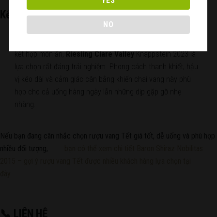
YES
Kết luận
NO
Nếu bạn muốn một chai vang trắng tươi mát, tinh tế và dễ
kết hợp món ăn,
Riesling Clare Valley
Knappstein 2023 là
lựa chọn rất đáng trải nghiệm. Phong cách thanh khiết, hậu
vị kéo dài và cảm giác cân bằng khiến chai vang này phù
hợp cho cả uống hàng ngày lẫn những dịp gặp gỡ nhẹ
nhàng.
Nếu bạn đang cân nhắc chọn rượu vang Tết giá tốt, dễ uống và phù hợp
nhiều đối tượng,
bạn có thể xem chi tiết Baron Shiraz Nobilitas
2015 – gợi ý rượu vang Tết được nhiều khách hàng lựa chọn tại
đây
.
📞 LIÊN HỆ