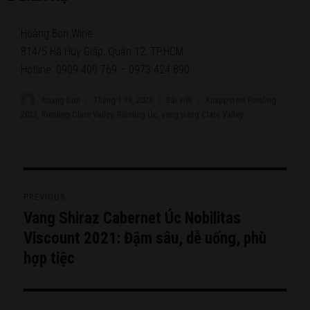
Hoàng Bon Wine
814/5 Hà Huy Giáp, Quận 12, TP.HCM
Hotline: 0909 409 769 – 0973 424 890
Author
hoang bon
Posted
Tháng 1 18, 2026
Categories
Bài viết
Tags
Knappstein Riesling
on
2023
,
Riesling Clare Valley
,
Riesling Úc
,
vang trắng Clare Valley
Điều
PREVIOUS
hướng
Vang Shiraz Cabernet Úc Nobilitas
Previous
bài
post:
Viscount 2021: Đậm sâu, dễ uống, phù
hợp tiệc
viết