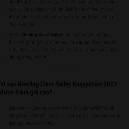
nho thể hiện rõ “chất vùng miền”. Và nếu nhắc đến Riesling
của Úc, Clare Valley là cái tên nổi bật nhờ khí hậu mát và
thổ nhưỡng tạo nên độ chua thanh, hương thơm sạch và
hậu vị kéo dài.
Vì vậy,
Riesling Clare Valley
thường được những người
thích vang trắng tinh tế lựa chọn. Knappstein Riesling 2023
là đại diện tiêu biểu cho phong cách này: rõ hương, dễ uống,
nhưng không hời hợt.
Vì sao Riesling Clare Valley Knappstein 2023
được đánh giá cao?
Điểm mạnh của Knappstein nằm ở sự “thanh khiết” và cân
bằng. Rượu không bị nặng mùi, không gắt, mà giữ được cảm
giác tươi mát rất rõ ràng.