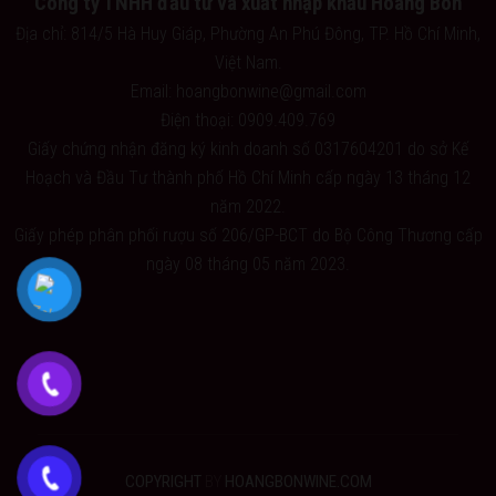
Công ty TNHH đầu tư và xuất nhập khẩu Hoàng Bon
Địa chỉ: 814/5 Hà Huy Giáp, Phường An Phú Đông, TP. Hồ Chí Minh,
Việt Nam.
Email: hoangbonwine@gmail.com
Điện thoại: 0909.409.769
Giấy chứng nhận đăng ký kinh doanh số 0317604201 do sở Kế
Hoạch và Đầu Tư thành phố Hồ Chí Minh cấp ngày 13 tháng 12
năm 2022.
Giấy phép phân phối rượu số 206/GP-BCT do Bộ Công Thương cấp
ngày 08 tháng 05 năm 2023.
COPYRIGHT
BY
HOANGBONWINE.COM