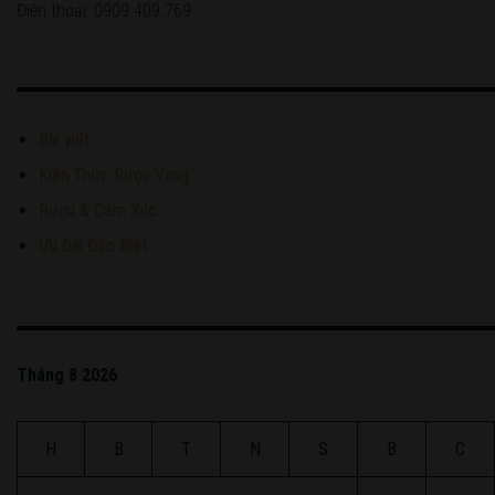
Điện thoại: 0909.409.769
Bài viết
Kiến Thức Rượu Vang
Rượu & Cảm Xúc
Ưu Đãi Đặc Biệt
Tháng 8 2026
H
B
T
N
S
B
C