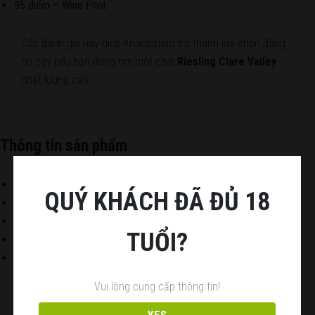
95 điểm – Wine Pilot
Các đánh giá này giúp Knappstein trở thành lựa chọn đáng
tin cậy nếu bạn đang tìm một chai
Riesling Clare Valley
chất lượng cao.
Thông tin sản phẩm
Xuất xứ: Clare Valley – Úc
QUÝ KHÁCH ĐÃ ĐỦ 18
Niên vụ: 2023
Nồng độ: 12.5%
TUỔI?
Phân loại: Vang trắng
Giống nho: Riesling
Vui lòng cung cấp thông tin!