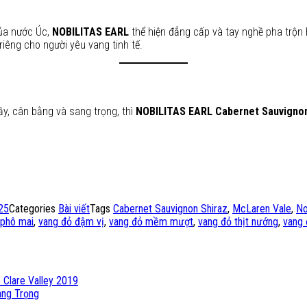
của nước Úc,
NOBILITAS EARL
thể hiện đẳng cấp và tay nghề pha trộn
riêng cho người yêu vang tinh tế.
y, cân bằng và sang trọng, thì
NOBILITAS EARL Cabernet Sauvignon
25
Categories
Bài viết
Tags
Cabernet Sauvignon Shiraz
,
McLaren Vale
,
No
 phô mai
,
vang đỏ đậm vị
,
vang đỏ mềm mượt
,
vang đỏ thịt nướng
,
vang 
 Clare Valley 2019
ang Trọng