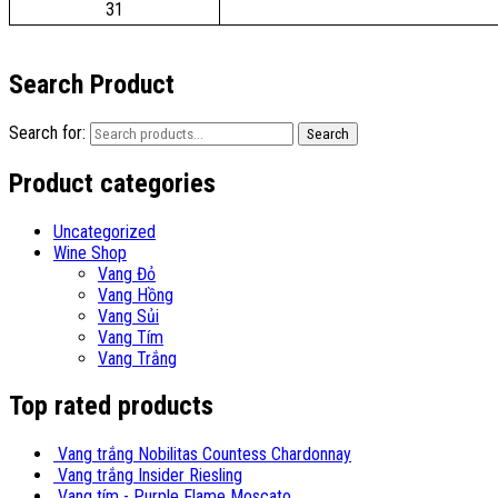
31
Search Product
Search for:
Search
Product categories
Uncategorized
Wine Shop
Vang Đỏ
Vang Hồng
Vang Sủi
Vang Tím
Vang Trắng
Top rated products
Vang trắng Nobilitas Countess Chardonnay
Vang trắng Insider Riesling
Vang tím - Purple Flame Moscato