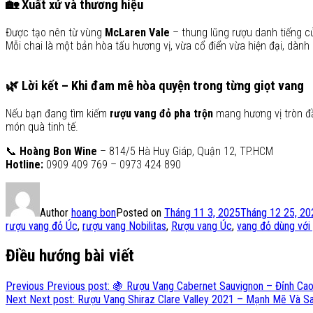
🏡
Xuất xứ và thương hiệu
Được tạo nên từ vùng
McLaren Vale
– thung lũng rượu danh tiếng 
Mỗi chai là một bản hòa tấu hương vị, vừa cổ điển vừa hiện đại, dành 
🌿
Lời kết – Khi đam mê hòa quyện trong từng giọt vang
Nếu bạn đang tìm kiếm
rượu vang đỏ pha trộn
mang hương vị tròn đầ
món quà tinh tế.
📞
Hoàng Bon Wine
– 814/5 Hà Huy Giáp, Quận 12, TP.HCM
Hotline:
0909 409 769 – 0973 424 890
Author
hoang bon
Posted on
Tháng 11 3, 2025
Tháng 12 25, 20
rượu vang đỏ Úc
,
rượu vang Nobilitas
,
Rượu vang Úc
,
vang đỏ dùng với
Điều hướng bài viết
Previous
Previous post:
🍇 Rượu Vang Cabernet Sauvignon – Đỉnh Cao
Next
Next post:
Rượu Vang Shiraz Clare Valley 2021 – Mạnh Mẽ Và S