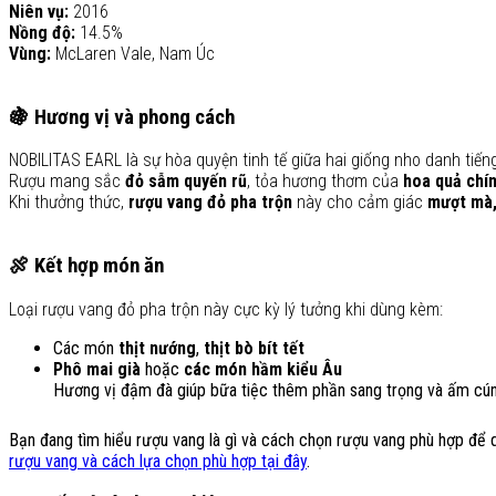
Niên vụ:
2016
Nồng độ:
14.5%
Vùng:
McLaren Vale, Nam Úc
🍇
Hương vị và phong cách
NOBILITAS EARL là sự hòa quyện tinh tế giữa hai giống nho danh tiến
Rượu mang sắc
đỏ sẫm quyến rũ
, tỏa hương thơm của
hoa quả chí
Khi thưởng thức,
rượu vang đỏ pha trộn
này cho cảm giác
mượt mà, 
🍖
Kết hợp món ăn
Loại rượu vang đỏ pha trộn này cực kỳ lý tưởng khi dùng kèm:
Các món
thịt nướng
,
thịt bò bít tết
Phô mai già
hoặc
các món hầm kiểu Âu
Hương vị đậm đà giúp bữa tiệc thêm phần sang trọng và ấm cún
Bạn đang tìm hiểu rượu vang là gì và cách chọn rượu vang phù hợp để
rượu vang và cách lựa chọn phù hợp tại đây
.