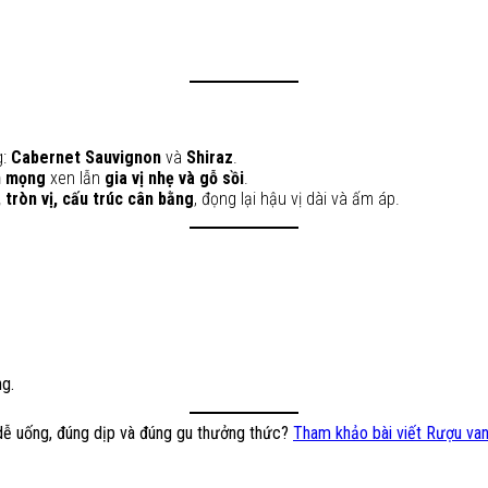
g:
Cabernet Sauvignon
và
Shiraz
.
n mọng
xen lẫn
gia vị nhẹ và gỗ sồi
.
tròn vị, cấu trúc cân bằng
, đọng lại hậu vị dài và ấm áp.
g.
 dễ uống, đúng dịp và đúng gu thưởng thức?
Tham khảo bài viết Rượu vang