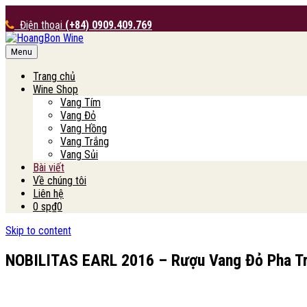
Điện thoại
(+84) 0909.409.769
Menu
HoangBon Wine
Trang chủ
Wine Shop
Vang Tím
Vang Đỏ
Vang Hồng
Vang Trắng
Vang Sủi
Bài viết
Về chúng tôi
Liên hệ
0 sp
₫0
Skip to content
NOBILITAS EARL 2016 – Rượu Vang Đỏ Pha Tr