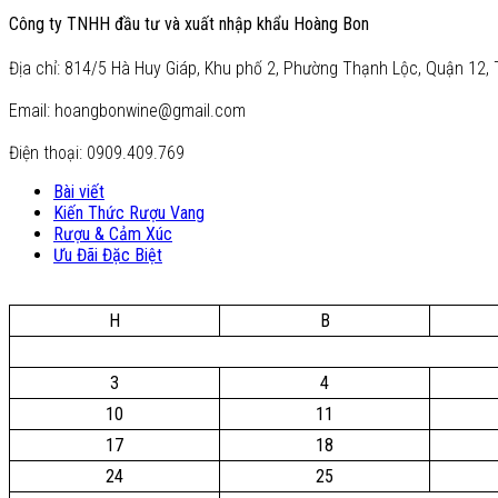
Công ty TNHH đầu tư và xuất nhập khẩu Hoàng Bon
Địa chỉ: 814/5 Hà Huy Giáp, Khu phố 2, Phường Thạnh Lộc, Quận 12, 
Email: hoangbonwine@gmail.com
Điện thoại: 0909.409.769
Bài viết
Kiến Thức Rượu Vang
Rượu & Cảm Xúc
Ưu Đãi Đặc Biệt
H
B
3
4
10
11
17
18
24
25