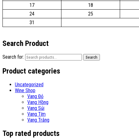
17
18
24
25
31
Search Product
Search for:
Search
Product categories
Uncategorized
Wine Shop
Vang Đỏ
Vang Hồng
Vang Sủi
Vang Tím
Vang Trắng
Top rated products