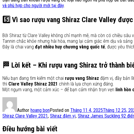
và phù hợp cho người mới tại đây
.
5️⃣ Vì sao rượu vang Shiraz Clare Valley được
Bởi Shiraz từ Clare Valley không chỉ mạnh mẽ, mà còn có chiều sâu và
Tannin chắc khỏe nhưng hài hòa, mang lại cảm giác êm dịu và sảng 
Đây là chai vang
đạt nhiều huy chương vàng quốc tế
, được yêu thí
🏁
Lời kết – Khi rượu vang Shiraz trở thành 
Nếu bạn đang tìm kiếm một chai
rượu vang Shiraz
đậm vị, đầy bản l
thì
Clare Valley Shiraz 2021
chính là lựa chọn xứng đáng.
Một ngụm vang, một cảm xúc – để bạn cảm nhận trọn vẹn
linh hồn 
Author
hoang bon
Posted on
Tháng 11 4, 2025
Tháng 12 25, 20
Shiraz Clare Valley 2021
,
Shiraz đậm vị
,
Shiraz James Suckling 92 đi
Điều hướng bài viết