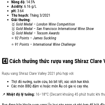
Nồng độ:
14.5%
Acidity:
6.16 g/L
pH:
3.64
Thu hoạch:
Tháng 3/2021
Giải thưởng:
🥇
Gold Medal – London Wine Competition
🥇
Gold Medal – San Francisco International Wine Show
🥇
Gold Medal – Texsom Awards
⭐
92 Points – James Suckling
⭐
91 Points – International Wine Challenge
4️⃣ Cách thưởng thức rượu vang Shiraz Clare 
Rượu vang Shiraz Clare Valley 2021 phù hợp với:
Thịt đỏ nướng, sườn cừu, bò bít tết, xúc xích hun khói.
Các món BBQ đậm vị hoặc món Âu có gia vị cay nhẹ.
📌
Nhiệt độ lý tưởng:
16–18°C (Decant khoảng 45 phút trước khi th
Bạn đang băn khoăn rượu vang Úc loại nào ngon và phù hợp để bắt đ