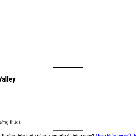
Valley
ưởng thức).
ầu thưởng thức hoặc dùng trong bữa ăn hằng ngày?
Tham khảo bài viết R