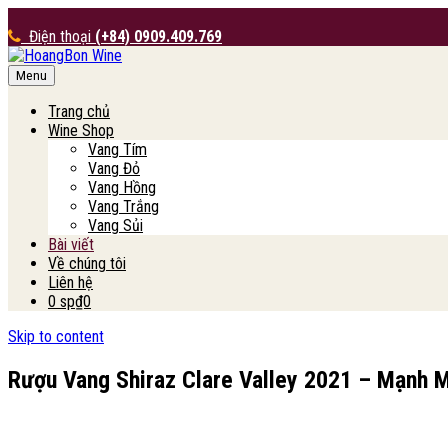
Điện thoại
(+84) 0909.409.769
Menu
HoangBon Wine
Trang chủ
Wine Shop
Vang Tím
Vang Đỏ
Vang Hồng
Vang Trắng
Vang Sủi
Bài viết
Về chúng tôi
Liên hệ
0 sp
₫0
Skip to content
Rượu Vang Shiraz Clare Valley 2021 – Mạnh 