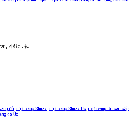
ơng vị đặc biệt.
vang đỏ
,
rượu vang Shiraz
,
rượu vang Shiraz Úc
,
rượu vang Úc cao cấp
,
ang đỏ Úc