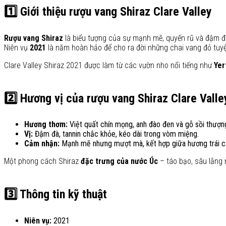
1️⃣ Giới thiệu rượu vang Shiraz Clare Valley
Rượu vang Shiraz
là biểu tượng của sự mạnh mẽ, quyến rũ và đậm 
Niên vụ
2021
là năm hoàn hảo để cho ra đời những chai vang đỏ tuyệt
Clare Valley Shiraz 2021 được làm từ các vườn nho nổi tiếng như
Yer
2️⃣ Hương vị của rượu vang Shiraz Clare Valle
Hương thơm:
Việt quất chín mọng, anh đào đen và gỗ sồi thượn
Vị:
Đậm đà, tannin chắc khỏe, kéo dài trong vòm miệng.
Cảm nhận:
Mạnh mẽ nhưng mượt mà, kết hợp giữa hương trái cây 
Một phong cách Shiraz
đặc trưng của nước Úc
– táo bạo, sâu lắng 
3️⃣ Thông tin kỹ thuật
Niên vụ:
2021