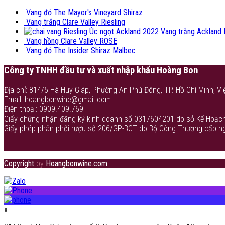
Vang đỏ The Mayor's Vineyard Shiraz
Vang trắng Clare Valley Riesling
Vang trắng Ackland 
Vang hồng Clare Valley ROSE
Vang đỏ The Insider Shiraz Malbec
Công ty TNHH đầu tư và xuất nhập khẩu Hoàng Bon
Địa chỉ: 814/5 Hà Huy Giáp, Phường An Phú Đông, TP. Hồ Chí Minh, Vi
Email: hoangbonwine@gmail.com
Điện thoại: 0909.409.769
Giấy chứng nhận đăng ký kinh doanh số 0317604201 do sở Kế Hoạch
Giấy phép phân phối rượu số 206/GP-BCT do Bộ Công Thương cấp n
Copyright
by
Hoangbonwine.com
x