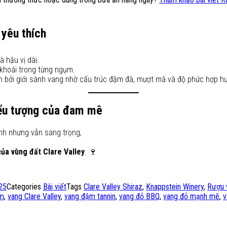
 yêu thích
 hậu vị dài.
khoái trong từng ngụm.
ch bởi giới sành vang nhờ cấu trúc đậm đà, mượt mà và độ phức hợp hư
biểu tượng của đam mê
ĩnh nhưng vẫn sang trọng,
của vùng đất Clare Valley
. 🍷
25
Categories
Bài viết
Tags
Clare Valley Shiraz
,
Knappstein Winery
,
Rượu 
ểm
,
vang Clare Valley
,
vang đậm tannin
,
vang đỏ BBQ
,
vang đỏ mạnh mẽ
,
v