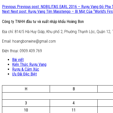
Previous
Previous post:
NOBILITAS EARL 2016 – Rượu Vang Đỏ Pha T
Next
Next post:
Rượu Vang Tím Masstengo – Bí Mật Của “World’s Firs
Công ty TNHH đầu tư và xuất nhập khẩu Hoàng Bon
Địa chỉ: 814/5 Hà Huy Giáp, Khu phố 2, Phường Thạnh Lộc, Quận 12, 
Email: hoangbonwine@gmail.com
Điện thoại: 0909.409.769
Bài viết
Kiến Thức Rượu Vang
Rượu & Cảm Xúc
Ưu Đãi Đặc Biệt
H
B
3
4
10
11