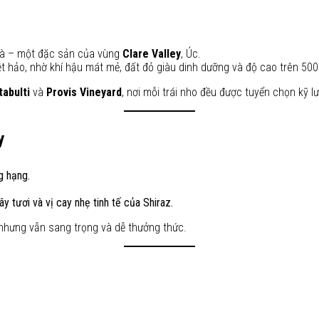
đà – một đặc sản của vùng
Clare Valley
, Úc.
 hảo, nhờ khí hậu mát mẻ, đất đỏ giàu dinh dưỡng và độ cao trên 500
tabulti
và
Provis Vineyard
, nơi mỗi trái nho đều được tuyển chọn kỹ l
y
g hạng.
tươi và vị cay nhẹ tinh tế của Shiraz.
nhưng vẫn sang trọng và dễ thưởng thức.