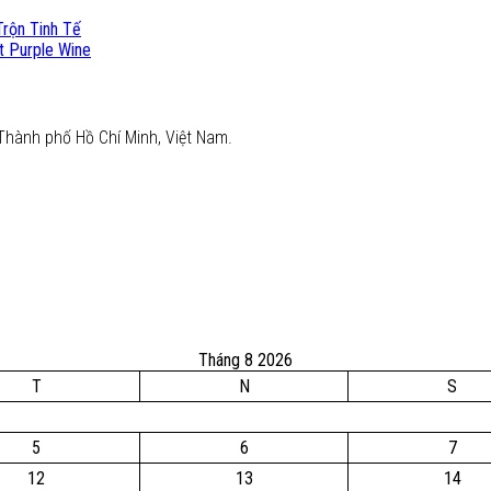
rộn Tinh Tế
t Purple Wine
Thành phố Hồ Chí Minh, Việt Nam.
Tháng 8 2026
T
N
S
5
6
7
12
13
14