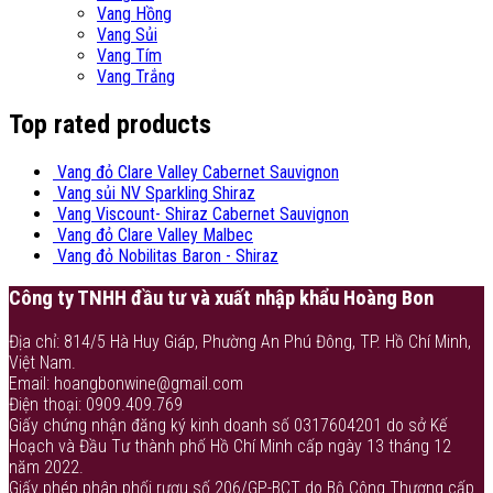
Vang Hồng
Vang Sủi
Vang Tím
Vang Trắng
Top rated products
Vang đỏ Clare Valley Cabernet Sauvignon
Vang sủi NV Sparkling Shiraz
Vang Viscount- Shiraz Cabernet Sauvignon
Vang đỏ Clare Valley Malbec
Vang đỏ Nobilitas Baron - Shiraz
Công ty TNHH đầu tư và xuất nhập khẩu Hoàng Bon
Địa chỉ: 814/5 Hà Huy Giáp, Phường An Phú Đông, TP. Hồ Chí Minh,
Việt Nam.
Email: hoangbonwine@gmail.com
Điện thoại: 0909.409.769
Giấy chứng nhận đăng ký kinh doanh số 0317604201 do sở Kế
Hoạch và Đầu Tư thành phố Hồ Chí Minh cấp ngày 13 tháng 12
năm 2022.
Giấy phép phân phối rượu số 206/GP-BCT do Bộ Công Thương cấp