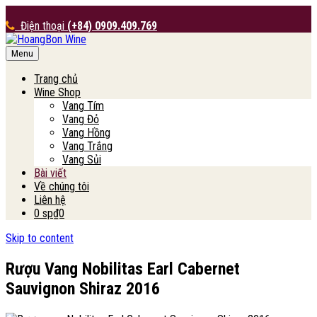
Điện thoại
(+84) 0909.409.769
Menu
HoangBon Wine
Trang chủ
Wine Shop
Vang Tím
Vang Đỏ
Vang Hồng
Vang Trắng
Vang Sủi
Bài viết
Về chúng tôi
Liên hệ
0 sp
₫0
Skip to content
Rượu Vang Nobilitas Earl Cabernet
Sauvignon Shiraz 2016