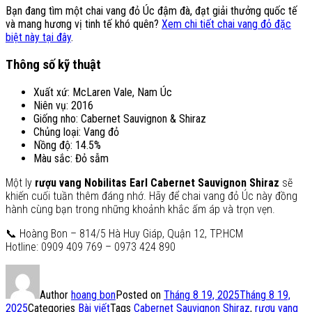
Bạn đang tìm một chai vang đỏ Úc đậm đà, đạt giải thưởng quốc tế
và mang hương vị tinh tế khó quên?
Xem chi tiết chai vang đỏ đặc
biệt này tại đây
.
Thông số kỹ thuật
Xuất xứ: McLaren Vale, Nam Úc
Niên vụ: 2016
Giống nho: Cabernet Sauvignon & Shiraz
Chủng loại: Vang đỏ
Nồng độ: 14.5%
Màu sắc: Đỏ sẫm
Một ly
rượu vang Nobilitas Earl Cabernet Sauvignon Shiraz
sẽ
khiến cuối tuần thêm đáng nhớ. Hãy để chai vang đỏ Úc này đồng
hành cùng bạn trong những khoảnh khắc ấm áp và trọn vẹn.
📞 Hoàng Bon – 814/5 Hà Huy Giáp, Quận 12, TP.HCM
Hotline: 0909 409 769 – 0973 424 890
Author
hoang bon
Posted on
Tháng 8 19, 2025
Tháng 8 19,
2025
Categories
Bài viết
Tags
Cabernet Sauvignon Shiraz
,
rượu vang