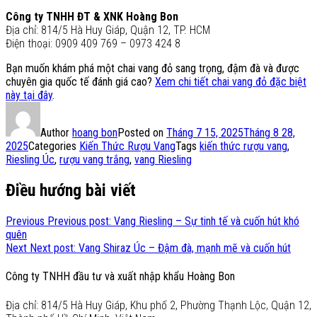
Công ty TNHH ĐT & XNK Hoàng Bon
Địa chỉ: 814/5 Hà Huy Giáp, Quận 12, TP. HCM
Điện thoại: 0909 409 769 – 0973 424 8
Bạn muốn khám phá một chai vang đỏ sang trọng, đậm đà và được
chuyên gia quốc tế đánh giá cao?
Xem chi tiết chai vang đỏ đặc biệt
này tại đây
.
Author
hoang bon
Posted on
Tháng 7 15, 2025
Tháng 8 28,
2025
Categories
Kiến Thức Rượu Vang
Tags
kiến thức rượu vang
,
Riesling Úc
,
rượu vang trắng
,
vang Riesling
Điều hướng bài viết
Previous
Previous post:
Vang Riesling – Sự tinh tế và cuốn hút khó
quên
Next
Next post:
Vang Shiraz Úc – Đậm đà, mạnh mẽ và cuốn hút
Công ty TNHH đầu tư và xuất nhập khẩu Hoàng Bon
Địa chỉ: 814/5 Hà Huy Giáp, Khu phố 2, Phường Thạnh Lộc, Quận 12,