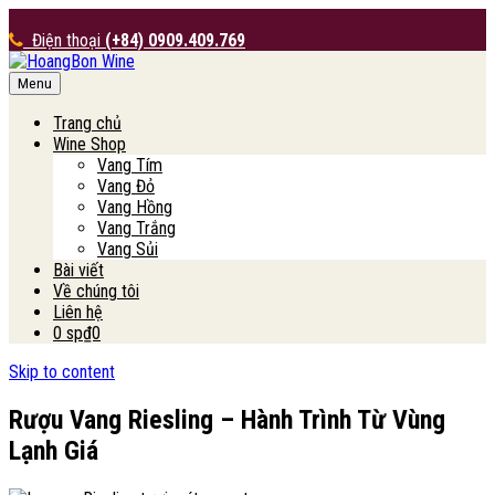
Điện thoại
(+84) 0909.409.769
Menu
HoangBon Wine
Trang chủ
Wine Shop
Vang Tím
Vang Đỏ
Vang Hồng
Vang Trắng
Vang Sủi
Bài viết
Về chúng tôi
Liên hệ
0 sp
₫0
Skip to content
Rượu Vang Riesling – Hành Trình Từ Vùng
Lạnh Giá