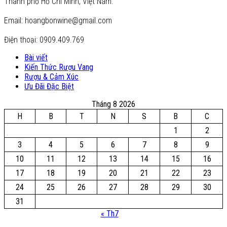
Thành phố Hồ Chí Minh, Việt Nam.
Email: hoangbonwine@gmail.com
Điện thoại: 0909.409.769
Bài viết
Kiến Thức Rượu Vang
Rượu & Cảm Xúc
Ưu Đãi Đặc Biệt
Tháng 8 2026
H
B
T
N
S
B
C
1
2
3
4
5
6
7
8
9
10
11
12
13
14
15
16
17
18
19
20
21
22
23
24
25
26
27
28
29
30
31
« Th7