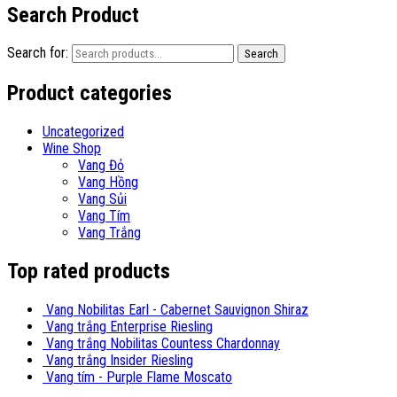
Search Product
Search for:
Search
Product categories
Uncategorized
Wine Shop
Vang Đỏ
Vang Hồng
Vang Sủi
Vang Tím
Vang Trắng
Top rated products
Vang Nobilitas Earl - Cabernet Sauvignon Shiraz
Vang trắng Enterprise Riesling
Vang trắng Nobilitas Countess Chardonnay
Vang trắng Insider Riesling
Vang tím - Purple Flame Moscato