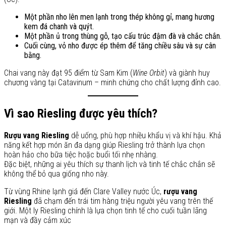
Một phần nho lên men lạnh trong thép không gỉ, mang hương
kem đá chanh và quýt.
Một phần ủ trong thùng gỗ, tạo cấu trúc đậm đà và chắc chắn.
Cuối cùng, vỏ nho được ép thêm để tăng chiều sâu và sự cân
bằng.
Chai vang này đạt 95 điểm từ Sam Kim (
Wine Orbit
) và giành huy
chương vàng tại Catavinum – minh chứng cho chất lượng đỉnh cao.
Vì sao Riesling được yêu thích?
Rượu vang Riesling
dễ uống, phù hợp nhiều khẩu vị và khí hậu. Khả
năng kết hợp món ăn đa dạng giúp Riesling trở thành lựa chọn
hoàn hảo cho bữa tiệc hoặc buổi tối nhẹ nhàng.
Đặc biệt, những ai yêu thích sự thanh lịch và tinh tế chắc chắn sẽ
không thể bỏ qua giống nho này.
Từ vùng Rhine lạnh giá đến Clare Valley nước Úc,
rượu vang
Riesling
đã chạm đến trái tim hàng triệu người yêu vang trên thế
giới. Một ly Riesling chính là lựa chọn tinh tế cho cuối tuần lãng
mạn và đầy cảm xúc