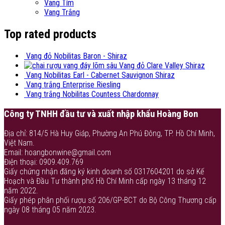
Vang Tím
Vang Trắng
Top rated products
Vang đỏ Nobilitas Baron - Shiraz
Vang đỏ Clare Valley Shiraz
Vang Nobilitas Earl - Cabernet Sauvignon Shiraz
Vang trắng Enterprise Riesling
Vang trắng Nobilitas Countess Chardonnay
Công ty TNHH đầu tư và xuất nhập khẩu Hoàng Bon
Địa chỉ: 814/5 Hà Huy Giáp, Phường An Phú Đông, TP. Hồ Chí Minh,
Việt Nam.
Email: hoangbonwine@gmail.com
Điện thoại: 0909.409.769
Giấy chứng nhận đăng ký kinh doanh số 0317604201 do sở Kế
Hoạch và Đầu Tư thành phố Hồ Chí Minh cấp ngày 13 tháng 12
năm 2022.
Giấy phép phân phối rượu số 206/GP-BCT do Bộ Công Thương cấp
ngày 08 tháng 05 năm 2023.