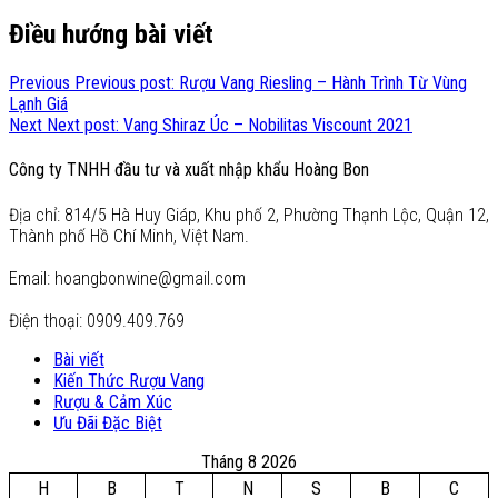
Điều hướng bài viết
Previous
Previous post:
Rượu Vang Riesling – Hành Trình Từ Vùng
Lạnh Giá
Next
Next post:
Vang Shiraz Úc – Nobilitas Viscount 2021
Công ty TNHH đầu tư và xuất nhập khẩu Hoàng Bon
Địa chỉ: 814/5 Hà Huy Giáp, Khu phố 2, Phường Thạnh Lộc, Quận 12,
Thành phố Hồ Chí Minh, Việt Nam.
Email: hoangbonwine@gmail.com
Điện thoại: 0909.409.769
Bài viết
Kiến Thức Rượu Vang
Rượu & Cảm Xúc
Ưu Đãi Đặc Biệt
Tháng 8 2026
H
B
T
N
S
B
C