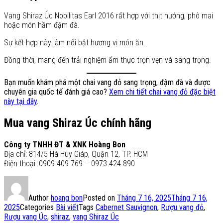
Vang Shiraz Úc Nobilitas Earl 2016 rất hợp với thịt nướng, phô mai
hoặc món hầm đậm đà.
Sự kết hợp này làm nổi bật hương vị món ăn.
Đồng thời, mang đến trải nghiệm ẩm thực trọn vẹn và sang trọng.
Bạn muốn khám phá một chai vang đỏ sang trọng, đậm đà và được
chuyên gia quốc tế đánh giá cao?
Xem chi tiết chai vang đỏ đặc biệt
này tại đây
.
Mua vang Shiraz Úc chính hãng
Công ty TNHH ĐT & XNK Hoàng Bon
Địa chỉ: 814/5 Hà Huy Giáp, Quận 12, TP. HCM
Điện thoại: 0909 409 769 – 0973 424 890
Author
hoang bon
Posted on
Tháng 7 16, 2025
Tháng 7 16,
2025
Categories
Bài viết
Tags
Cabernet Sauvignon
,
Rượu vang đỏ
,
Rượu vang Úc
,
shiraz
,
vang Shiraz Úc