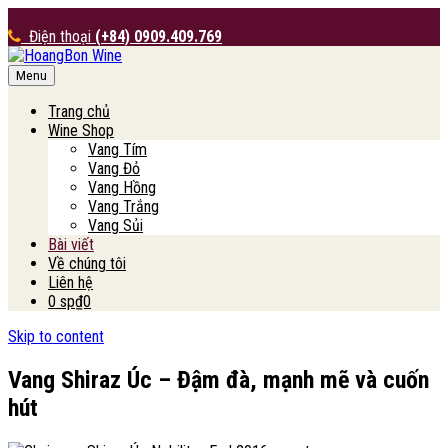
Điện thoại
(+84) 0909.409.769
Menu
HoangBon Wine
Trang chủ
Wine Shop
Vang Tím
Vang Đỏ
Vang Hồng
Vang Trắng
Vang Sủi
Bài viết
Về chúng tôi
Liên hệ
0 sp
₫0
Skip to content
Vang Shiraz Úc – Đậm đà, mạnh mẽ và cuốn
hút