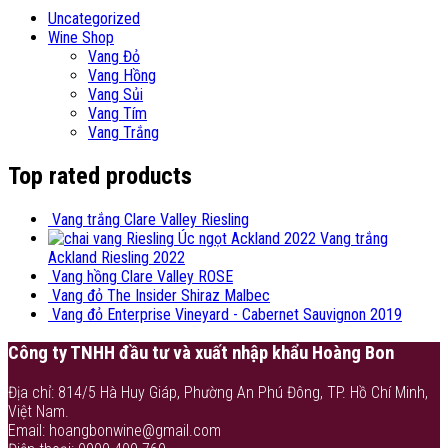
Uncategorized
Wine Shop
Vang Đỏ
Vang Hồng
Vang Sủi
Vang Tím
Vang Trắng
Top rated products
Vang trắng Clare Valley Riesling
Vang trắng
Ackland Riesling 2022
Vang hồng Clare Valley ROSE
Vang đỏ The Insider Shiraz Malbec
Vang đỏ Enterprise Vineyard - Cabernet Sauvignon 2019
Công ty TNHH đầu tư và xuất nhập khẩu Hoàng Bon
Địa chỉ: 814/5 Hà Huy Giáp, Phường An Phú Đông, TP. Hồ Chí Minh,
Việt Nam.
Email: hoangbonwine@gmail.com