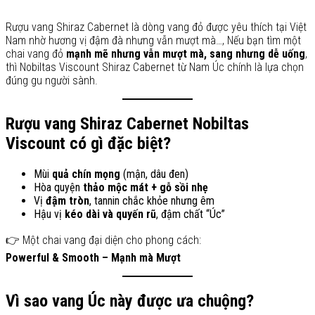
Rượu vang Shiraz Cabernet là dòng vang đỏ được yêu thích tại Việt
Nam nhờ hương vị đậm đà nhưng vẫn mượt mà…, Nếu bạn tìm một
chai vang đỏ
mạnh mẽ nhưng vẫn mượt mà, sang nhưng dễ uống
,
thì Nobiltas Viscount Shiraz Cabernet từ Nam Úc chính là lựa chọn
đúng gu người sành.
Rượu vang Shiraz Cabernet Nobiltas
Viscount có gì đặc biệt?
Mùi
quả chín mọng
(mận, dâu đen)
Hòa quyện
thảo mộc mát + gỗ sồi nhẹ
Vị
đậm tròn
, tannin chắc khỏe nhưng êm
Hậu vị
kéo dài và quyến rũ
, đậm chất “Úc”
👉 Một chai vang đại diện cho phong cách:
Powerful & Smooth – Mạnh mà Mượt
Vì sao vang Úc này được ưa chuộng?