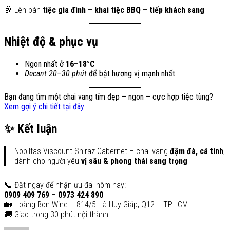
🥂 Lên bàn
tiệc gia đình – khai tiệc BBQ – tiếp khách sang
Nhiệt độ & phục vụ
Ngon nhất ở
16–18°C
Decant 20–30 phút
để bật hương vị mạnh nhất
Bạn đang tìm một chai vang tím đẹp – ngon – cực hợp tiệc tùng?
Xem gợi ý chi tiết tại đây
✨ Kết luận
Nobiltas Viscount Shiraz Cabernet – chai vang
đậm đà, cá tính
,
dành cho người yêu
vị sâu & phong thái sang trọng
📞 Đặt ngay để nhận ưu đãi hôm nay:
0909 409 769 – 0973 424 890
🏡 Hoàng Bon Wine – 814/5 Hà Huy Giáp, Q12 – TP.HCM
🚚 Giao trong 30 phút nội thành