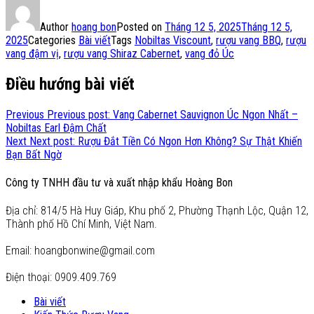
Author
hoang bon
Posted on
Tháng 12 5, 2025
Tháng 12 5,
2025
Categories
Bài viết
Tags
Nobiltas Viscount
,
rượu vang BBQ
,
rượu
vang đậm vị
,
rượu vang Shiraz Cabernet
,
vang đỏ Úc
Điều hướng bài viết
Previous
Previous post:
Vang Cabernet Sauvignon Úc Ngon Nhất –
Nobiltas Earl Đậm Chất
Next
Next post:
Rượu Đắt Tiền Có Ngon Hơn Không? Sự Thật Khiến
Bạn Bất Ngờ
Công ty TNHH đầu tư và xuất nhập khẩu Hoàng Bon
Địa chỉ: 814/5 Hà Huy Giáp, Khu phố 2, Phường Thạnh Lộc, Quận 12,
Thành phố Hồ Chí Minh, Việt Nam.
Email: hoangbonwine@gmail.com
Điện thoại: 0909.409.769
Bài viết