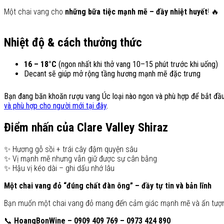
Một chai vang cho
những bữa tiệc mạnh mẽ – đầy nhiệt huyết
! 🔥
Nhiệt độ & cách thưởng thức
16 – 18°C
(ngon nhất khi thở vang 10–15 phút trước khi uống)
Decant sẽ giúp mở rộng tầng hương mạnh mẽ đặc trưng
Bạn đang băn khoăn rượu vang Úc loại nào ngon và phù hợp để bắt đ
và phù hợp cho người mới tại đây
.
Điểm nhấn của Clare Valley Shiraz
✨ Hương gỗ sồi + trái cây đậm quyện sâu
✨ Vị mạnh mẽ nhưng vẫn giữ được sự cân bằng
✨ Hậu vị kéo dài – ghi dấu nhớ lâu
Một chai vang đỏ “đúng chất đàn ông” – đầy tự tin và bản lĩnh
Bạn muốn một chai vang đỏ mang đến cảm giác mạnh mẽ và ấn tượ
📞
HoangBonWine – 0909 409 769 – 0973 424 890