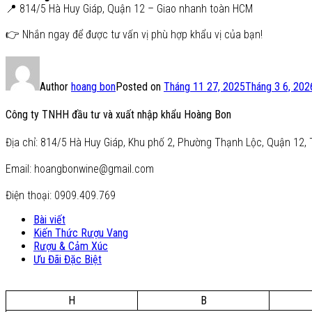
📍 814/5 Hà Huy Giáp, Quận 12 – Giao nhanh toàn HCM
👉 Nhắn ngay để được tư vấn vị phù hợp khẩu vị của bạn!
Author
hoang bon
Posted on
Tháng 11 27, 2025
Tháng 3 6, 202
Công ty TNHH đầu tư và xuất nhập khẩu Hoàng Bon
Địa chỉ: 814/5 Hà Huy Giáp, Khu phố 2, Phường Thạnh Lộc, Quận 12, 
Email: hoangbonwine@gmail.com
Điện thoại: 0909.409.769
Bài viết
Kiến Thức Rượu Vang
Rượu & Cảm Xúc
Ưu Đãi Đặc Biệt
H
B