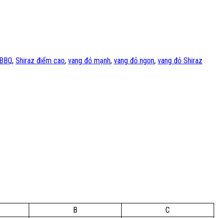
 BBQ
,
Shiraz điểm cao
,
vang đỏ mạnh
,
vang đỏ ngon
,
vang đỏ Shiraz
B
C