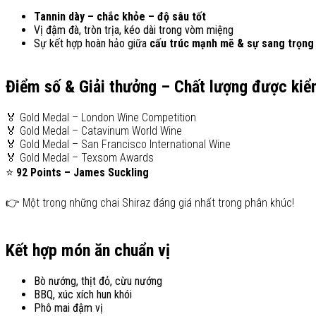
Tannin dày – chắc khỏe – độ sâu tốt
Vị đậm đà, tròn trịa, kéo dài trong vòm miệng
Sự kết hợp hoàn hảo giữa
cấu trúc mạnh mẽ & sự sang trọng
Điểm số & Giải thưởng – Chất lượng được ki
🏅 Gold Medal – London Wine Competition
🏅 Gold Medal – Catavinum World Wine
🏅 Gold Medal – San Francisco International Wine
🏅 Gold Medal – Texsom Awards
⭐
92 Points – James Suckling
👉 Một trong những chai Shiraz đáng giá nhất trong phân khúc!
Kết hợp món ăn chuẩn vị
Bò nướng, thịt đỏ, cừu nướng
BBQ, xúc xích hun khói
Phô mai đậm vị