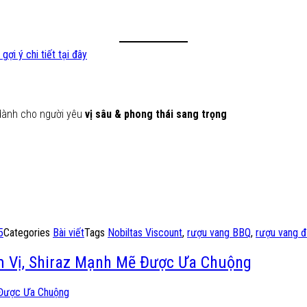
gợi ý chi tiết tại đây
 dành cho người yêu
vị sâu & phong thái sang trọng
5
Categories
Bài viết
Tags
Nobiltas Viscount
,
rượu vang BBQ
,
rượu vang đ
ậm Vị, Shiraz Mạnh Mẽ Được Ưa Chuộng