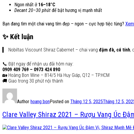
Ngon nhất ở
16–18°C
Decant 20–30 phút
để bật hương vị mạnh nhất
Bạn đang tìm một chai vang tím đẹp – ngon – cực hợp tiệc tùng?
Xem 
✨ Kết luận
Nobiltas Viscount Shiraz Cabernet – chai vang
đậm đà, cá tính
,
📞 Đặt ngay để nhận ưu đãi hôm nay:
0909 409 769 – 0973 424 890
🏡 Hoàng Bon Wine – 814/5 Hà Huy Giáp, Q12 – TP.HCM
🚚 Giao trong 30 phút nội thành
Author
hoang bon
Posted on
Tháng 12 5, 2025
Tháng 12 5, 202
Clare Valley Shiraz 2021 – Rượu Vang Úc Đ