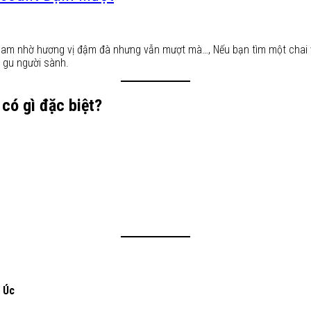
t Nam nhờ hương vị đậm đà nhưng vẫn mượt mà…, Nếu bạn tìm một chai
 gu người sành.
có gì đặc biệt?
 Úc