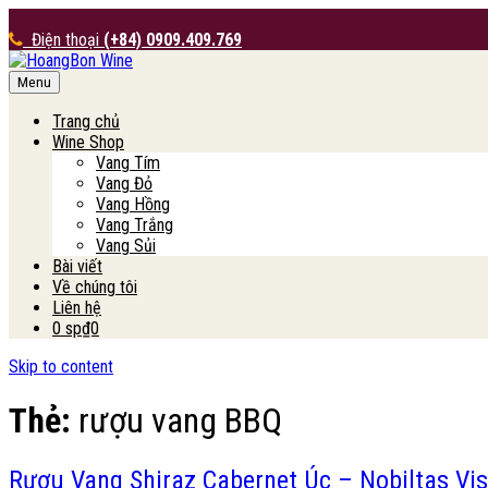
Điện thoại
(+84) 0909.409.769
Menu
HoangBon Wine
Trang chủ
Wine Shop
Vang Tím
Vang Đỏ
Vang Hồng
Vang Trắng
Vang Sủi
Bài viết
Về chúng tôi
Liên hệ
0 sp
₫0
Skip to content
Thẻ:
rượu vang BBQ
Rượu Vang Shiraz Cabernet Úc – Nobiltas V