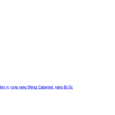
ậm vị
,
rượu vang Shiraz Cabernet
,
vang đỏ Úc