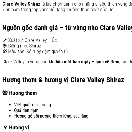
Clare Valley Shiraz
là lựa chọn dành cho những ai yêu thích vang đỏ 
luôn nằm trong top vang đỏ đáng thưởng thức nhất của Úc.
Nguồn gốc danh giá – từ vùng nho Clare Valle
📍 Xuất xứ: Clare Valley – Úc
🍇 Giống nho: Shiraz
🌈 Màu sắc: Đỏ ruby đậm quyến rũ
Clare Valley là vùng nho
khí hậu mát ban ngày – lạnh về đêm
, tạo 
Hương thơm & hương vị Clare Valley Shiraz
🌺 Hương thơm
Việt quất chín mọng
Quả đen đậm
Hương gỗ sồi nướng thơm lừng, sâu lắng
🍷 Hương vị