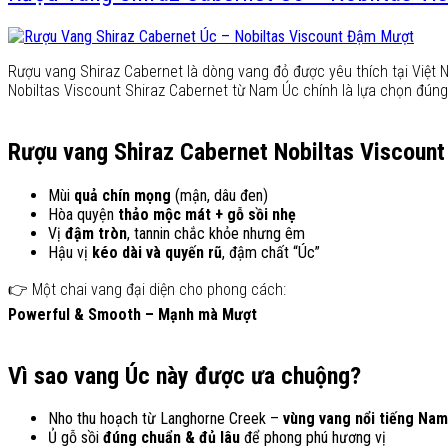
Rượu vang Shiraz Cabernet là dòng vang đỏ được yêu thích tại Việ
Nobiltas Viscount Shiraz Cabernet từ Nam Úc chính là lựa chọn đúng
Rượu vang Shiraz Cabernet Nobiltas Viscount 
Mùi
quả chín mọng
(mận, dâu đen)
Hòa quyện
thảo mộc mát + gỗ sồi nhẹ
Vị
đậm tròn
, tannin chắc khỏe nhưng êm
Hậu vị
kéo dài và quyến rũ
, đậm chất “Úc”
👉 Một chai vang đại diện cho phong cách:
Powerful & Smooth – Mạnh mà Mượt
Vì sao vang Úc này được ưa chuộng?
Nho thu hoạch từ Langhorne Creek –
vùng vang nổi tiếng Nam
Ủ gỗ sồi
đúng chuẩn & đủ lâu
để phong phú hương vị