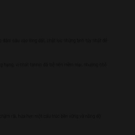
o đâm sâu vào lòng đất, chắt lọc những tinh túy nhất để
ng hạng, vị chát tannin đã trở nên mềm mại, nhường chỗ
 chậm rãi, hứa hẹn một cấu trúc bền vững và nồng độ