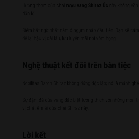
Hương thơm của chai
rượu vang Shiraz Úc
này không vồn v
dẫn lối.
Điểm bất ngờ nhất nằm ở ngụm nhấp đầu tiên. Bạn sẽ cảm n
để lại hậu vị dài lâu, lưu luyến mãi nơi vòm họng.
Nghệ thuật kết đôi trên bàn tiệc
Nobilitas Baron Shiraz không đứng độc lập; nó là mảnh ghé
Sự đậm đà của vang đặc biệt tương thích với những món thị
vị chát êm ái của chai Shiraz này.
Lời kết