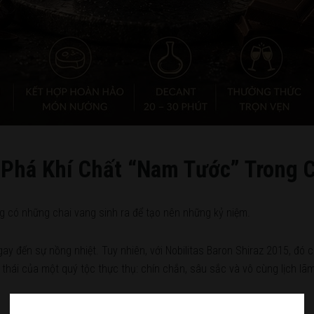
Phá Khí Chất “Nam Tước” Trong Ch
g có những chai vang sinh ra để tạo nên những kỷ niệm.
gay đến sự nồng nhiệt. Tuy nhiên, với Nobilitas Baron Shiraz 2015, đó 
hái của một quý tộc thực thụ: chín chắn, sâu sắc và vô cùng lịch lãm