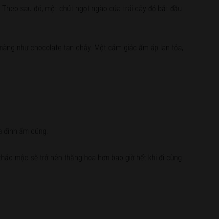
t. Theo sau đó, một chút ngọt ngào của trái cây đỏ bắt đầu
màng như chocolate tan chảy. Một cảm giác ấm áp lan tỏa,
ia đình ấm cúng.
 thảo mộc sẽ trở nên thăng hoa hơn bao giờ hết khi đi cùng