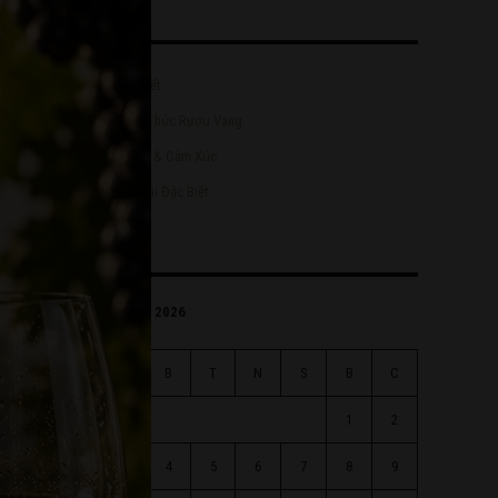
Bài viết
Kiến Thức Rượu Vang
Rượu & Cảm Xúc
Ưu Đãi Đặc Biệt
Tháng 8 2026
H
B
T
N
S
B
C
1
2
3
4
5
6
7
8
9