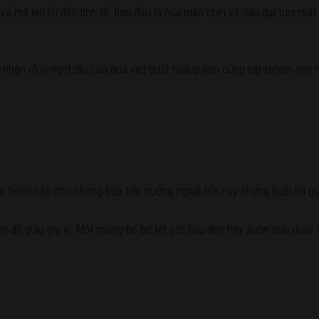
ã mà len lỏi đầy tinh tế. Ban đầu là mùi mận chín và dâu dại tươi má
hận rõ vị ngọt dịu của quả việt quất hòa quyện cùng lớp tannin mịn 
p hoàn hảo cho những bữa tiệc nướng ngoài trời hay những buổi tối g
t đỏ giàu gia vị. Một miếng bò bít tết sốt tiêu đen hay sườn cừu quay