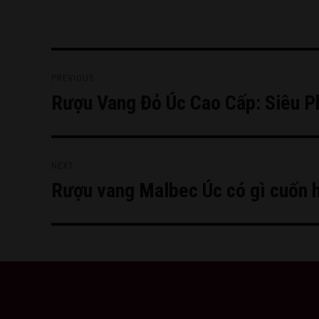
Điều
PREVIOUS
hướng
Rượu Vang Đỏ Úc Cao Cấp: Siêu P
Previous
bài
post:
viết
NEXT
Rượu vang Malbec Úc có gì cuốn 
Next
post: