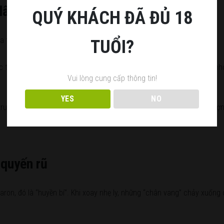
lâu đời
QUÝ KHÁCH ĐÃ ĐỦ 18
 tuổi thứ 10? Câu trả lời nằm ở thời gian và gốc rễ.
TUỔI?
c thu hoạch từ những vườn nho lâu đời nhất tại Nam Úc. Tại đây, rễ nh
Vui lòng cung cấp thông tin!
YES
NO
ruyền thống và thời gian dài “ngủ yên” trong những thùng gỗ sồi thượ
 quyến rũ
ron, đó là “huyền bí”. Khi xoay nhẹ ly, những “chân vang” chảy xuống