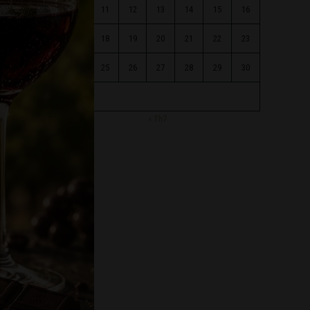
10
11
12
13
14
15
16
17
18
19
20
21
22
23
24
25
26
27
28
29
30
31
« Th7