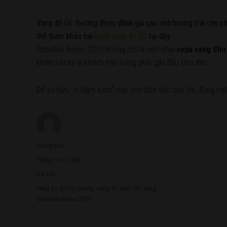
Vang đỏ Úc thường được đánh giá cao nhờ hương trái cây chí
thể tham khảo bài
rượu vang đỏ Úc
tại đây.
Nobilitas Baron 2015 không chỉ là một chai
rượu vang Shi
khiến bất kỳ vị khách nào cũng phải gật đầu tâm đắc.
Để sở hữu “vị Nam tước” này cho bữa tiệc sắp tới, đừng ngầ
Author
hoang bon
Posted
Tháng 5 10, 2026
on
Categories
Bài viết
Tags
vang đỏ ăn thịt nướng
,
vang đỏ Nam Úc
,
Vang
Nobilitas Baron 2015