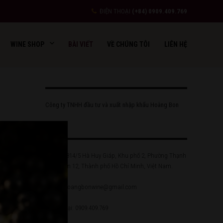
ĐIỆN THOẠI
(+84) 0909.409.769
WINE SHOP
BÀI VIẾT
VỀ CHÚNG TÔI
LIÊN HỆ
Công ty TNHH đầu tư và xuất nhập khẩu Hoàng Bon
Địa chỉ: 814/5 Hà Huy Giáp, Khu phố 2, Phường Thạnh
Lộc, Quận 12, Thành phố Hồ Chí Minh, Việt Nam.
Email: hoangbonwine@gmail.com
Điện thoại: 0909.409.769