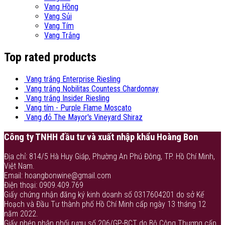
Vang Hồng
Vang Sủi
Vang Tím
Vang Trắng
Top rated products
Vang trắng Enterprise Riesling
Vang trắng Nobilitas Countess Chardonnay
Vang trắng Insider Riesling
Vang tím - Purple Flame Moscato
Vang đỏ The Mayor's Vineyard Shiraz
Công ty TNHH đầu tư và xuất nhập khẩu Hoàng Bon
Địa chỉ: 814/5 Hà Huy Giáp, Phường An Phú Đông, TP. Hồ Chí Minh,
Việt Nam.
Email: hoangbonwine@gmail.com
Điện thoại: 0909.409.769
Giấy chứng nhận đăng ký kinh doanh số 0317604201 do sở Kế
Hoạch và Đầu Tư thành phố Hồ Chí Minh cấp ngày 13 tháng 12
năm 2022.
Giấy phép phân phối rượu số 206/GP-BCT do Bộ Công Thương cấp