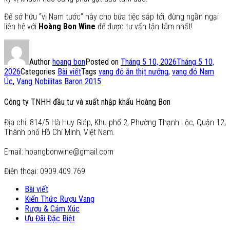
Để sở hữu “vị Nam tước” này cho bữa tiệc sắp tới, đừng ngần ngại
liên hệ với
Hoàng Bon Wine
để được tư vấn tận tâm nhất!
Author
hoang bon
Posted on
Tháng 5 10, 2026
Tháng 5 10,
2026
Categories
Bài viết
Tags
vang đỏ ăn thịt nướng
,
vang đỏ Nam
Úc
,
Vang Nobilitas Baron 2015
Công ty TNHH đầu tư và xuất nhập khẩu Hoàng Bon
Địa chỉ: 814/5 Hà Huy Giáp, Khu phố 2, Phường Thạnh Lộc, Quận 12,
Thành phố Hồ Chí Minh, Việt Nam.
Email: hoangbonwine@gmail.com
Điện thoại: 0909.409.769
Bài viết
Kiến Thức Rượu Vang
Rượu & Cảm Xúc
Ưu Đãi Đặc Biệt