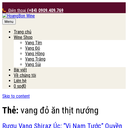
Điện thoại
(+84) 0909.409.769
Menu
HoangBon Wine
Trang chủ
Wine Shop
Vang Tím
Vang Đỏ
Vang Hồng
Vang Trắng
Vang Sủi
Bài viết
Về chúng tôi
Liên hệ
0 sp
₫0
Skip to content
Thẻ:
vang đỏ ăn thịt nướng
Rượu Vang Shiraz Úc: “Vị Nam Tước” Quyền