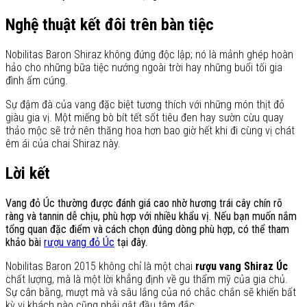
Nghệ thuật kết đôi trên bàn tiệc
Nobilitas Baron Shiraz không đứng độc lập; nó là mảnh ghép hoàn
hảo cho những bữa tiệc nướng ngoài trời hay những buổi tối gia
đình ấm cúng.
Sự đậm đà của vang đặc biệt tương thích với những món thịt đỏ
giàu gia vị. Một miếng bò bít tết sốt tiêu đen hay sườn cừu quay
thảo mộc sẽ trở nên thăng hoa hơn bao giờ hết khi đi cùng vị chát
êm ái của chai Shiraz này.
Lời kết
Vang đỏ Úc thường được đánh giá cao nhờ hương trái cây chín rõ
ràng và tannin dễ chịu, phù hợp với nhiều khẩu vị. Nếu bạn muốn nắm
tổng quan đặc điểm và cách chọn đúng dòng phù hợp, có thể tham
khảo bài
rượu vang đỏ Úc
tại đây.
Nobilitas Baron 2015 không chỉ là một chai
rượu vang Shiraz Úc
chất lượng, mà là một lời khẳng định về gu thẩm mỹ của gia chủ.
Sự cân bằng, mượt mà và sâu lắng của nó chắc chắn sẽ khiến bất
kỳ vị khách nào cũng phải gật đầu tâm đắc.