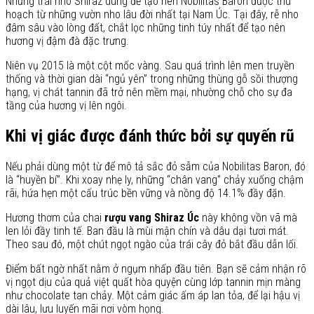
Những trái nho Shiraz dùng để tạo nên Nobilitas Baron được thu
hoạch từ những vườn nho lâu đời nhất tại Nam Úc. Tại đây, rễ nho
đâm sâu vào lòng đất, chắt lọc những tinh túy nhất để tạo nên
hương vị đậm đà đặc trưng.
Niên vụ 2015 là một cột mốc vàng. Sau quá trình lên men truyền
thống và thời gian dài “ngủ yên” trong những thùng gỗ sồi thượng
hạng, vị chát tannin đã trở nên mềm mại, nhường chỗ cho sự đa
tầng của hương vị lên ngôi.
Khi vị giác được đánh thức bởi sự quyến rũ
Nếu phải dùng một từ để mô tả sắc đỏ sẫm của Nobilitas Baron, đó
là “huyền bí”. Khi xoay nhẹ ly, những “chân vang” chảy xuống chậm
rãi, hứa hẹn một cấu trúc bền vững và nồng độ 14.1% đầy đặn.
Hương thơm của chai
rượu vang Shiraz Úc
này không vồn vã mà
len lỏi đầy tinh tế. Ban đầu là mùi mận chín và dâu dại tươi mát.
Theo sau đó, một chút ngọt ngào của trái cây đỏ bắt đầu dẫn lối.
Điểm bất ngờ nhất nằm ở ngụm nhấp đầu tiên. Bạn sẽ cảm nhận rõ
vị ngọt dịu của quả việt quất hòa quyện cùng lớp tannin mịn màng
như chocolate tan chảy. Một cảm giác ấm áp lan tỏa, để lại hậu vị
dài lâu, lưu luyến mãi nơi vòm họng.