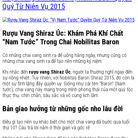
Quý Từ Niên Vụ 2015
Rượu Vang Shiraz Úc: Khám Phá Khí Chất
“Nam Tước” Trong Chai Nobilitas Baron
Có những chai vang sinh ra để uống hằng ngày, nhưng cũng có
những chai vang sinh ra để tạo nên những kỷ niệm.
Khi nhắc đến
rượu vang Shiraz Úc
, người ta thường nghĩ ngay đến
sự nồng nhiệt. Tuy nhiên, với Nobilitas Baron Shiraz 2015, đó còn là
một sự tĩnh lặng đầy quyền uy. Giống như cái tên “Baron” (Nam
tước), chai vang này mang trong mình phong thái của một quý tộc
thực thụ: chín chắn, sâu sắc và vô cùng lịch lãm.
Bản giao hưởng từ những gốc nho lâu đời
Điều gì tạo nên sự khác biệt cho một chai vang đã bước qua tuổi
thứ 10? Câu trả lời nằm ở thời gian và gốc rễ.