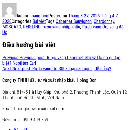
Author
hoang bon
Posted on
Tháng 3 27, 2026
Tháng 4 7,
2026
Categories
Bài viết
Tags
Cabernet Sauvignon
,
Chardonnay
,
MOSCATO
,
REISLING
,
rượu vang nhập khẩu
,
Rượu vang Úc
,
vang đỏ
Úc
Điều hướng bài viết
Previous
Previous post:
Rượu vang Cabernet Shiraz Úc có gì đặc
biệt? Nobilitas Earl
Next
Next post:
Rượu vang Úc 300k loại nào ngon, dễ uống?
Công ty TNHH đầu tư và xuất nhập khẩu Hoàng Bon
Địa chỉ: 814/5 Hà Huy Giáp, Khu phố 2, Phường Thạnh Lộc, Quận 12,
Thành phố Hồ Chí Minh, Việt Nam.
Email: hoangbonwine@gmail.com
Điện thoại: 0909.409.769
Bài viết