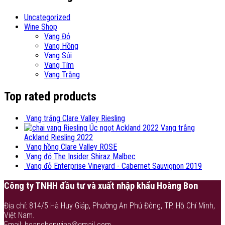
Uncategorized
Wine Shop
Vang Đỏ
Vang Hồng
Vang Sủi
Vang Tím
Vang Trắng
Top rated products
Vang trắng Clare Valley Riesling
Vang trắng
Ackland Riesling 2022
Vang hồng Clare Valley ROSE
Vang đỏ The Insider Shiraz Malbec
Vang đỏ Enterprise Vineyard - Cabernet Sauvignon 2019
Công ty TNHH đầu tư và xuất nhập khẩu Hoàng Bon
Địa chỉ: 814/5 Hà Huy Giáp, Phường An Phú Đông, TP. Hồ Chí Minh,
Việt Nam.
Email: hoangbonwine@gmail.com