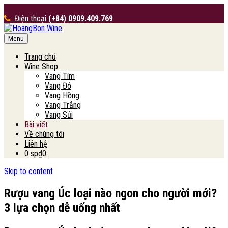
Điện thoại
(+84) 0909.409.769
Menu
HoangBon Wine
Trang chủ
Wine Shop
Vang Tím
Vang Đỏ
Vang Hồng
Vang Trắng
Vang Sủi
Bài viết
Về chúng tôi
Liên hệ
0 sp
₫0
Skip to content
Rượu vang Úc loại nào ngon cho người mới?
3 lựa chọn dễ uống nhất