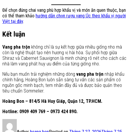
Để chọn đúng chai vang phù hợp khẩu vị và món ăn quen thuộc, bạn
có thể tham khảo
hướng dẫn chọn rượu vang Úc theo khẩu vị người
Việt tại đây
.
Kết luận
Vang pha trộn
không chỉ là sự kết hợp giữa nhiều giống nho mà
còn là nghệ thuật tạo nên hương vị hài hòa. Sự phối hợp giữa
Shiraz và Cabernet Sauvignon là minh chứng rõ nét cho cách các
nhà làm vang phát huy ưu điểm của từng giống nho.
Nếu bạn muốn trải nghiệm những dòng
vang pha trộn
nhập khẩu
chính hãng, Hoàng Bon luôn sẵn sàng tư vấn các sản phẩm có
nguồn gốc minh bạch, tem nhãn đầy đủ và được bảo quản theo
tiêu chuẩn Sommelier.
Hoàng Bon – 814/5 Hà Huy Giáp, Quận 12, TP.HCM.
Hotline: 0909 409 769 – 0973 424 890.
Author
hoang bon
Posted on
Tháng 7 27, 2026
Tháng 7 25,