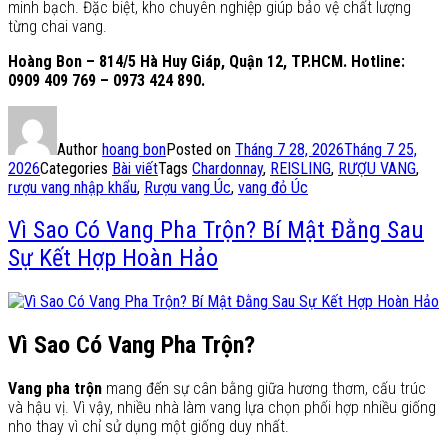
minh bạch. Đặc biệt, kho chuyên nghiệp giúp bảo vệ chất lượng
từng chai vang.
Hoàng Bon – 814/5 Hà Huy Giáp, Quận 12, TP.HCM. Hotline:
0909 409 769 – 0973 424 890.
Author
hoang bon
Posted on
Tháng 7 28, 2026
Tháng 7 25,
2026
Categories
Bài viết
Tags
Chardonnay
,
REISLING
,
RƯỢU VANG
,
rượu vang nhập khẩu
,
Rượu vang Úc
,
vang đỏ Úc
Vì Sao Có Vang Pha Trộn? Bí Mật Đằng Sau
Sự Kết Hợp Hoàn Hảo
Vì Sao Có Vang Pha Trộn?
Vang pha trộn
mang đến sự cân bằng giữa hương thơm, cấu trúc
và hậu vị. Vì vậy, nhiều nhà làm vang lựa chọn phối hợp nhiều giống
nho thay vì chỉ sử dụng một giống duy nhất.