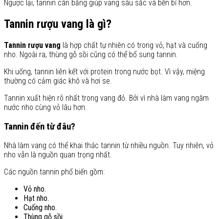
Ngược lại, tannin cân bằng giúp vang sâu sắc và bền bỉ hơn.
Tannin rượu vang là gì?
Tannin rượu vang
là hợp chất tự nhiên có trong vỏ, hạt và cuống
nho. Ngoài ra, thùng gỗ sồi cũng có thể bổ sung tannin.
Khi uống, tannin liên kết với protein trong nước bọt. Vì vậy, miệng
thường có cảm giác khô và hơi se.
Tannin xuất hiện rõ nhất trong vang đỏ. Bởi vì nhà làm vang ngâm
nước nho cùng vỏ lâu hơn.
Tannin đến từ đâu?
Nhà làm vang có thể khai thác tannin từ nhiều nguồn. Tuy nhiên, vỏ
nho vẫn là nguồn quan trọng nhất.
Các nguồn tannin phổ biến gồm:
Vỏ nho.
Hạt nho.
Cuống nho.
Thùng gỗ sồi.