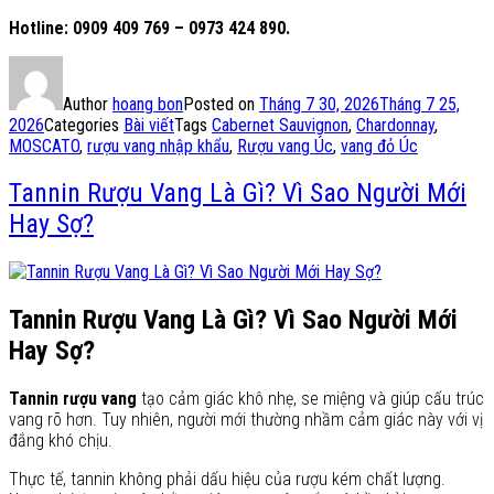
Hotline: 0909 409 769 – 0973 424 890.
Author
hoang bon
Posted on
Tháng 7 30, 2026
Tháng 7 25,
2026
Categories
Bài viết
Tags
Cabernet Sauvignon
,
Chardonnay
,
MOSCATO
,
rượu vang nhập khẩu
,
Rượu vang Úc
,
vang đỏ Úc
Tannin Rượu Vang Là Gì? Vì Sao Người Mới
Hay Sợ?
Tannin Rượu Vang Là Gì? Vì Sao Người Mới
Hay Sợ?
Tannin rượu vang
tạo cảm giác khô nhẹ, se miệng và giúp cấu trúc
vang rõ hơn. Tuy nhiên, người mới thường nhầm cảm giác này với vị
đắng khó chịu.
Thực tế, tannin không phải dấu hiệu của rượu kém chất lượng.