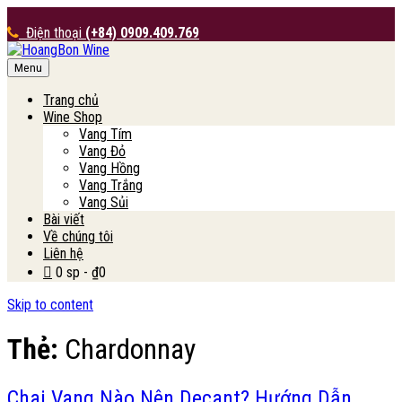
Điện thoại
(+84) 0909.409.769
Menu
HoangBon Wine
Trang chủ
Wine Shop
Vang Tím
Vang Đỏ
Vang Hồng
Vang Trắng
Vang Sủi
Bài viết
Về chúng tôi
Liên hệ
0 sp
₫0
Skip to content
Thẻ:
Chardonnay
Chai Vang Nào Nên Decant? Hướng Dẫn