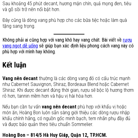
Sau khoảng 45 phút decant, hương mận chín, quả mọng đen, tiêu
và gỗ sồi trở nên nổi bật hơn.
Đây cũng là dòng vang phù hợp cho các bữa tiệc hoặc làm quà
tặng sang trọng.
Không phải ai cũng hợp với vang khô hay vang chát. Bài viết về
rượu
vang ngọt dễ uống
sẽ giúp bạn xác định liệu phong cách vang này có
phù hợp với mình hay không.
Kết luận
Vang nên decant
thường là các dòng vang đỏ có cấu trúc mạnh
như Cabernet Sauvignon, Shiraz, Bordeaux Blend hoặc Cabernet
Shiraz. Khi được decant đúng thời gian, rượu sẽ bộc lộ hương thơm
rõ hơn, tannin mềm hơn và hậu vị hài hòa hơn.
Nếu bạn cần tư vấn
vang nên decant
phù hợp với khẩu vị hoặc
món ăn, Hoàng Bon luôn sẵn sàng giới thiệu các dòng rượu nhập
khẩu chính hãng, có nguồn gốc minh bạch, tem nhãn phụ đầy đủ
và được bảo quản theo tiêu chuẩn Sommelier.
Hoàng Bon – 814/5 Hà Huy Giáp, Quận 12, TP.HCM.