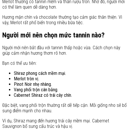
Merlot thường có tannin mềm và thân rượu tròn. Nhờ đó, người mới
có thể làm quen dễ dàng hơn.
Hương mận chín và chocolate thường tạo cảm giác thân thiện. Vì
vậy, Merlot rất phổ biến trong nhiều bữa tiệc.
Người mới nên chọn mức tannin nào?
Người mới nên bắt đầu với tannin thấp hoặc vừa. Cách chọn này
giúp cảm nhận hương thơm rõ hơn.
Bạn có thể ưu tiên:
Shiraz phong cách mềm mại.
Merlot tròn vị.
Pinot Noir nhẹ nhàng.
Vang phối trộn cân bằng.
Cabernet Shiraz có trái cây chín.
Đặc biệt, vang phối trộn thường rất dễ tiếp cận. Mỗi giống nho sẽ bổ
sung điểm mạnh cho nhau.
Ví dụ, Shiraz mang đến hương trái cây mềm mại. Cabernet
Sauvignon bổ sung cấu trúc và hậu vị.