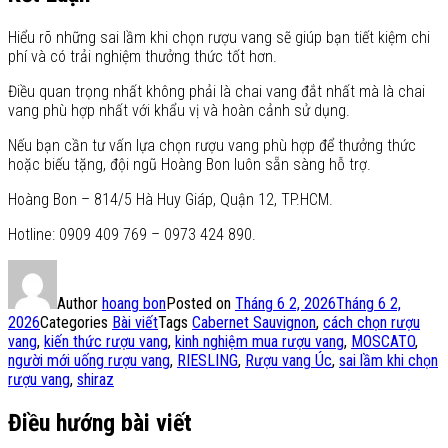
Hiểu rõ những sai lầm khi chọn rượu vang sẽ giúp bạn tiết kiệm chi
phí và có trải nghiệm thưởng thức tốt hơn.
Điều quan trọng nhất không phải là chai vang đắt nhất mà là chai
vang phù hợp nhất với khẩu vị và hoàn cảnh sử dụng.
Nếu bạn cần tư vấn lựa chọn rượu vang phù hợp để thưởng thức
hoặc biếu tặng, đội ngũ Hoàng Bon luôn sẵn sàng hỗ trợ.
Hoàng Bon – 814/5 Hà Huy Giáp, Quận 12, TP.HCM.
Hotline: 0909 409 769 – 0973 424 890.
Author
hoang bon
Posted on
Tháng 6 2, 2026
Tháng 6 2,
2026
Categories
Bài viết
Tags
Cabernet Sauvignon
,
cách chọn rượu
vang
,
kiến thức rượu vang
,
kinh nghiệm mua rượu vang
,
MOSCATO
,
người mới uống rượu vang
,
RIESLING
,
Rượu vang Úc
,
sai lầm khi chọn
rượu vang
,
shiraz
Điều hướng bài viết