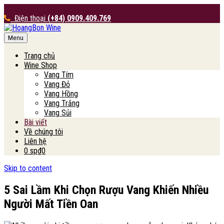
Điện thoại
(+84) 0909.409.769
Menu
HoangBon Wine
Trang chủ
Wine Shop
Vang Tím
Vang Đỏ
Vang Hồng
Vang Trắng
Vang Sủi
Bài viết
Về chúng tôi
Liên hệ
0 sp
₫0
Skip to content
5 Sai Lầm Khi Chọn Rượu Vang Khiến Nhiều
Người Mất Tiền Oan