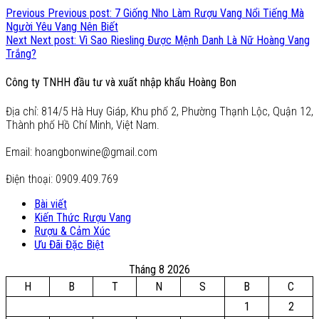
Previous
Previous post:
7 Giống Nho Làm Rượu Vang Nổi Tiếng Mà
Người Yêu Vang Nên Biết
Next
Next post:
Vì Sao Riesling Được Mệnh Danh Là Nữ Hoàng Vang
Trắng?
Công ty TNHH đầu tư và xuất nhập khẩu Hoàng Bon
Địa chỉ: 814/5 Hà Huy Giáp, Khu phố 2, Phường Thạnh Lộc, Quận 12,
Thành phố Hồ Chí Minh, Việt Nam.
Email: hoangbonwine@gmail.com
Điện thoại: 0909.409.769
Bài viết
Kiến Thức Rượu Vang
Rượu & Cảm Xúc
Ưu Đãi Đặc Biệt
Tháng 8 2026
H
B
T
N
S
B
C
1
2