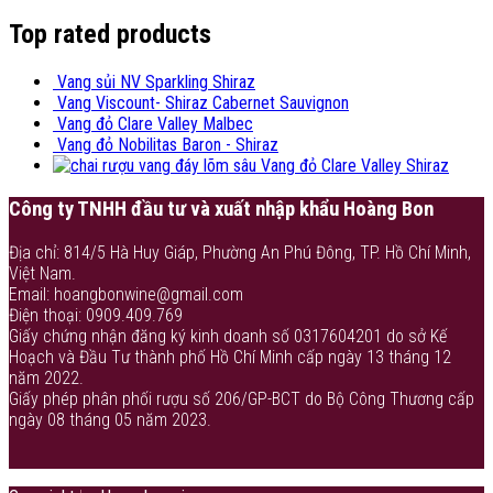
Top rated products
Vang sủi NV Sparkling Shiraz
Vang Viscount- Shiraz Cabernet Sauvignon
Vang đỏ Clare Valley Malbec
Vang đỏ Nobilitas Baron - Shiraz
Vang đỏ Clare Valley Shiraz
Công ty TNHH đầu tư và xuất nhập khẩu Hoàng Bon
Địa chỉ: 814/5 Hà Huy Giáp, Phường An Phú Đông, TP. Hồ Chí Minh,
Việt Nam.
Email: hoangbonwine@gmail.com
Điện thoại: 0909.409.769
Giấy chứng nhận đăng ký kinh doanh số 0317604201 do sở Kế
Hoạch và Đầu Tư thành phố Hồ Chí Minh cấp ngày 13 tháng 12
năm 2022.
Giấy phép phân phối rượu số 206/GP-BCT do Bộ Công Thương cấp
ngày 08 tháng 05 năm 2023.