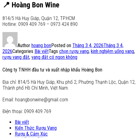
📍 Hoàng Bon Wine
814/5 Hà Huy Giáp, Quận 12, TP.HCM
Hotline: 0909 409 769 – 0973 424 890
Author
hoang bon
Posted on
Tháng 3 4, 2026
Tháng 3 4,
2026
Categories
Bài viết
Tags
chọn rượu vang
,
kinh nghiệm uống vang
,
rượu vang đắt
,
vang đắt có ngon không
Công ty TNHH đầu tư và xuất nhập khẩu Hoàng Bon
Địa chỉ: 814/5 Hà Huy Giáp, Khu phố 2, Phường Thạnh Lộc, Quận 12,
Thành phố Hồ Chí Minh, Việt Nam.
Email: hoangbonwine@gmail.com
Điện thoại: 0909.409.769
Bài viết
Kiến Thức Rượu Vang
Rượu & Cảm Xúc