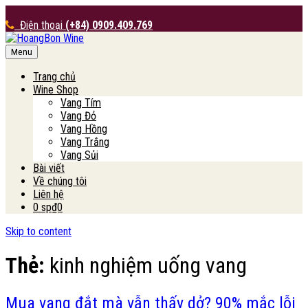
Điện thoại
(+84) 0909.409.769
Menu
HoangBon Wine
Trang chủ
Wine Shop
Vang Tím
Vang Đỏ
Vang Hồng
Vang Trắng
Vang Sủi
Bài viết
Về chúng tôi
Liên hệ
0 sp
₫0
Skip to content
Thẻ:
kinh nghiệm uống vang
Mua vang đắt mà vẫn thấy dở? 90% mắc lỗi