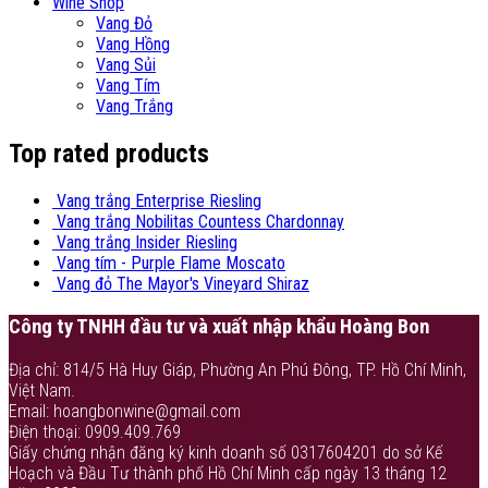
Wine Shop
Vang Đỏ
Vang Hồng
Vang Sủi
Vang Tím
Vang Trắng
Top rated products
Vang trắng Enterprise Riesling
Vang trắng Nobilitas Countess Chardonnay
Vang trắng Insider Riesling
Vang tím - Purple Flame Moscato
Vang đỏ The Mayor's Vineyard Shiraz
Công ty TNHH đầu tư và xuất nhập khẩu Hoàng Bon
Địa chỉ: 814/5 Hà Huy Giáp, Phường An Phú Đông, TP. Hồ Chí Minh,
Việt Nam.
Email: hoangbonwine@gmail.com
Điện thoại: 0909.409.769
Giấy chứng nhận đăng ký kinh doanh số 0317604201 do sở Kế
Hoạch và Đầu Tư thành phố Hồ Chí Minh cấp ngày 13 tháng 12