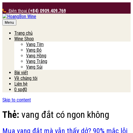
Điện thoại
(+84) 0909.409.769
Menu
HoangBon Wine
Trang chủ
Wine Shop
Vang Tím
Vang Đỏ
Vang Hồng
Vang Trắng
Vang Sủi
Bài viết
Về chúng tôi
Liên hệ
0 sp
₫0
Skip to content
Thẻ:
vang đắt có ngon không
Mua vang đắt mà vẫn thấy dở? 90% mắc lỗi