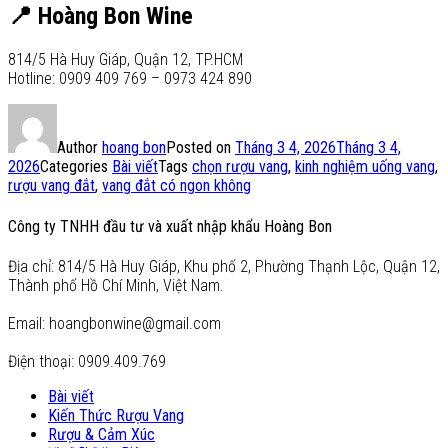
📍 Hoàng Bon Wine
814/5 Hà Huy Giáp, Quận 12, TP.HCM
Hotline: 0909 409 769 – 0973 424 890
Author
hoang bon
Posted on
Tháng 3 4, 2026
Tháng 3 4,
2026
Categories
Bài viết
Tags
chọn rượu vang
,
kinh nghiệm uống vang
,
rượu vang đắt
,
vang đắt có ngon không
Công ty TNHH đầu tư và xuất nhập khẩu Hoàng Bon
Địa chỉ: 814/5 Hà Huy Giáp, Khu phố 2, Phường Thạnh Lộc, Quận 12,
Thành phố Hồ Chí Minh, Việt Nam.
Email: hoangbonwine@gmail.com
Điện thoại: 0909.409.769
Bài viết
Kiến Thức Rượu Vang
Rượu & Cảm Xúc