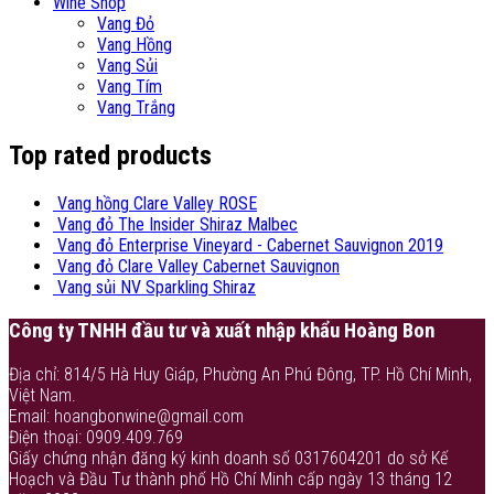
Wine Shop
Vang Đỏ
Vang Hồng
Vang Sủi
Vang Tím
Vang Trắng
Top rated products
Vang hồng Clare Valley ROSE
Vang đỏ The Insider Shiraz Malbec
Vang đỏ Enterprise Vineyard - Cabernet Sauvignon 2019
Vang đỏ Clare Valley Cabernet Sauvignon
Vang sủi NV Sparkling Shiraz
Công ty TNHH đầu tư và xuất nhập khẩu Hoàng Bon
Địa chỉ: 814/5 Hà Huy Giáp, Phường An Phú Đông, TP. Hồ Chí Minh,
Việt Nam.
Email: hoangbonwine@gmail.com
Điện thoại: 0909.409.769
Giấy chứng nhận đăng ký kinh doanh số 0317604201 do sở Kế
Hoạch và Đầu Tư thành phố Hồ Chí Minh cấp ngày 13 tháng 12