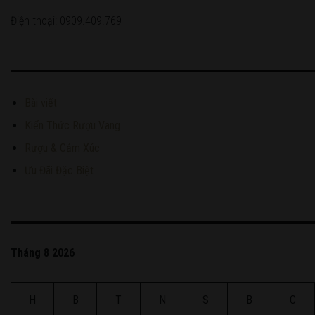
Điện thoại: 0909.409.769
Bài viết
Kiến Thức Rượu Vang
Rượu & Cảm Xúc
Ưu Đãi Đặc Biệt
Tháng 8 2026
H
B
T
N
S
B
C