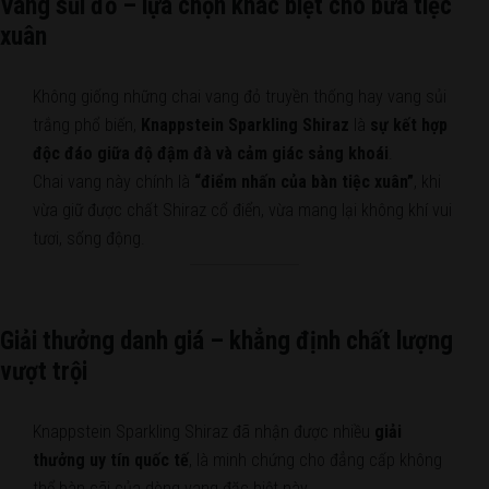
Vang sủi đỏ – lựa chọn khác biệt cho bữa tiệc
xuân
Không giống những chai vang đỏ truyền thống hay vang sủi
trắng phổ biến,
Knappstein Sparkling Shiraz
là
sự kết hợp
độc đáo giữa độ đậm đà và cảm giác sảng khoái
.
Chai vang này chính là
“điểm nhấn của bàn tiệc xuân”
, khi
vừa giữ được chất Shiraz cổ điển, vừa mang lại không khí vui
tươi, sống động.
Giải thưởng danh giá – khẳng định chất lượng
vượt trội
Knappstein Sparkling Shiraz đã nhận được nhiều
giải
thưởng uy tín quốc tế
, là minh chứng cho đẳng cấp không
thể bàn cãi của dòng vang đặc biệt này.