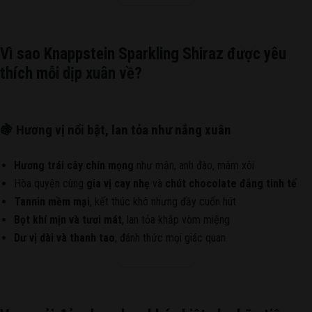
Vì sao Knappstein Sparkling Shiraz được yêu
thích mỗi dịp xuân về?
🍇 Hương vị nổi bật, lan tỏa như nắng xuân
Hương trái cây chín mọng
như mận, anh đào, mâm xôi
Hòa quyện cùng
gia vị cay nhẹ
và
chút chocolate đắng tinh tế
Tannin mềm mại
, kết thúc khô nhưng đầy cuốn hút
Bọt khí mịn và tươi mát
, lan tỏa khắp vòm miệng
Dư vị dài và thanh tao
, đánh thức mọi giác quan