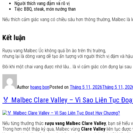
Người thích vang đậm và rõ vị
Tiệc BBQ, steak, món nướng than
Nếu thích cảm giác vang có chiều sâu hơn thông thường, Malbec là 
Kết luận
Rượu vang Malbec Úc không quá ồn ào trên thị trường,
nhưng lại là dòng vang dễ tạo ấn tượng với người thích vị đậm và hậu
Đôi khi một chai vang được nhớ lâu… là vì cảm giác còn đọng lại sau 
Author
hoang bon
Posted on
Tháng 5 11, 2026
Tháng 5 11, 202
🏅 Malbec Clare Valley – Vì Sao Liên Tục Đo
Nếu từng thưởng thức
rượu vang Malbec Clare Valley
, bạn sẽ hiểu 
Trong hơn một thập kỷ qua, Malbec vùng
Clare Valley
liên tục được 