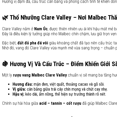
Hương vị đậm đà, cấu trúc cân bằng và phong cách tinh tế khiến dòn
🌿 Thổ Nhưỡng Clare Valley – Nơi Malbec Th
Clare Valley nằm ở
Nam Úc
, được thiên nhiên ưu ái khí hậu mát mẻ 
Đây là điều kiện lý tưởng giúp nho Malbec chín chậm, lưu giữ trọn vẹ
Đặc biệt,
đất đỏ pha đá vôi
giàu khoáng chất đã tạo nên cấu trúc t
Nhờ đó, vang đỏ Clare Valley vừa mạnh mẽ vừa sang trọng – chuẩn
🍇 Hương Vị Và Cấu Trúc – Điểm Khiến Giới 
Một ly
rượu vang Malbec Clare Valley
chuẩn vị sẽ mang ba tầng hươn
Hương đầu:
mận đen, việt quất, thoảng cacao và gỗ sồi.
Vị giữa:
cân bằng giữa trái cây chín mọng và chút cay nhẹ.
Hậu vị:
kéo dài, ấm nồng, thể hiện sự trưởng thành rõ nét.
Chính sự hài hòa giữa
acid – tannin – cốt rượu
đã giúp Malbec Clare