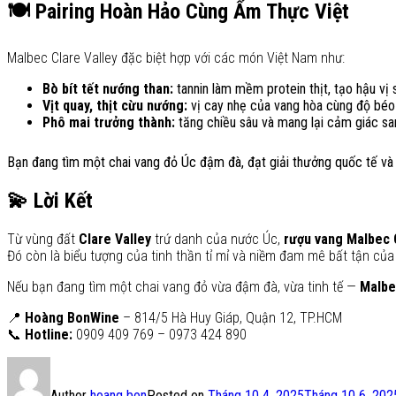
🍽️ Pairing Hoàn Hảo Cùng Ẩm Thực Việt
Malbec Clare Valley đặc biệt hợp với các món Việt Nam như:
Bò bít tết nướng than:
tannin làm mềm protein thịt, tạo hậu vị 
Vịt quay, thịt cừu nướng:
vị cay nhẹ của vang hòa cùng độ béo 
Phô mai trưởng thành:
tăng chiều sâu và mang lại cảm giác sa
Bạn đang tìm một chai vang đỏ Úc đậm đà, đạt giải thưởng quốc tế và
💫 Lời Kết
Từ vùng đất
Clare Valley
trứ danh của nước Úc,
rượu vang Malbec 
Đó còn là biểu tượng của tinh thần tỉ mỉ và niềm đam mê bất tận củ
Nếu bạn đang tìm một chai vang đỏ vừa đậm đà, vừa tinh tế —
Malbe
📍
Hoàng BonWine
– 814/5 Hà Huy Giáp, Quận 12, TP.HCM
📞
Hotline:
0909 409 769 – 0973 424 890
Author
hoang bon
Posted on
Tháng 10 4, 2025
Tháng 10 6, 202