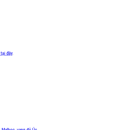
tại đây
.
g Malbec
,
vang đỏ Úc