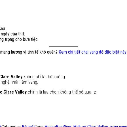
sâu.
ngậy của thịt.
ng trọng cho bữa tiệc.
 mang hương vị tinh tế khó quên?
Xem chi tiết chai vang đỏ đặc biệt này 
Clare Valley
không chỉ là thức uống.
a nghệ nhân làm vang.
c Clare Valley
chính là lựa chọn không thể bỏ qua 🍷
5
Categories
Bài viết
Tags
HoangBonWine
,
Malbec Clare Valley
,
rượu van