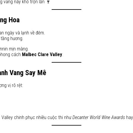
g vang này khó trộn lẫn 🍷
ăng Hoa
ban ngày và lạnh về đêm.
n tầng hương.
annin mịn màng.
 phong cách
Malbec Clare Valley
.
Sành Vang Say Mê
g vị rõ rệt:
 Valley chinh phục nhiều cuộc thi như
Decanter World Wine Awards
ha