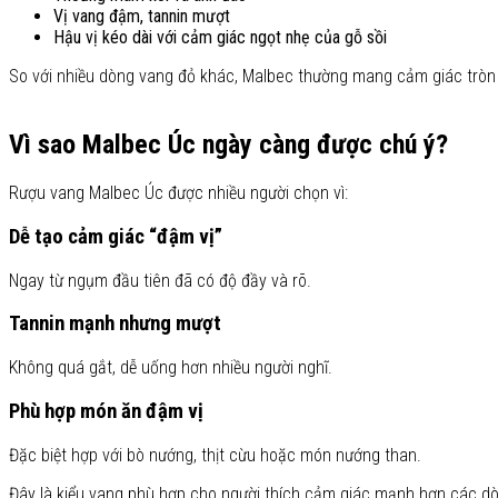
Vị vang đậm, tannin mượt
Hậu vị kéo dài với cảm giác ngọt nhẹ của gỗ sồi
So với nhiều dòng vang đỏ khác, Malbec thường mang cảm giác tròn v
Vì sao Malbec Úc ngày càng được chú ý?
Rượu vang Malbec Úc được nhiều người chọn vì:
Dễ tạo cảm giác “đậm vị”
Ngay từ ngụm đầu tiên đã có độ đầy và rõ.
Tannin mạnh nhưng mượt
Không quá gắt, dễ uống hơn nhiều người nghĩ.
Phù hợp món ăn đậm vị
Đặc biệt hợp với bò nướng, thịt cừu hoặc món nướng than.
Đây là kiểu vang phù hợp cho người thích cảm giác mạnh hơn các d