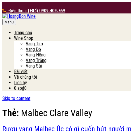
Điện thoại
(+84) 0909.409.769
Menu
HoangBon Wine
Trang chủ
Wine Shop
Vang Tím
Vang Đỏ
Vang Hồng
Vang Trắng
Vang Sủi
Bài viết
Về chúng tôi
Liên hệ
0 sp
₫0
Skip to content
Thẻ:
Malbec Clare Valley
Rượu vang Malbec Úc có gì cuốn hút người 