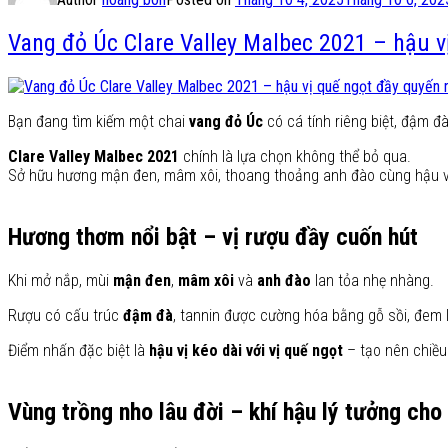
Vang đỏ Úc Clare Valley Malbec 2021 – hậu v
Bạn đang tìm kiếm một chai
vang đỏ Úc
có cá tính riêng biệt, đậm đà
Clare Valley Malbec 2021
chính là lựa chọn không thể bỏ qua.
Sở hữu hương mận đen, mâm xôi, thoang thoảng anh đào cùng hậu vị q
Hương thơm nổi bật – vị rượu đầy cuốn hút
Khi mở nắp, mùi
mận đen
,
mâm xôi
và
anh đào
lan tỏa nhẹ nhàng.
Rượu có cấu trúc
đậm đà
, tannin được cường hóa bằng gỗ sồi, đem 
Điểm nhấn đặc biệt là
hậu vị kéo dài với vị quế ngọt
– tạo nên chiều
Vùng trồng nho lâu đời – khí hậu lý tưởng cho