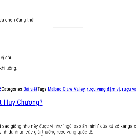
lựa chọn đáng thử.
 vị sâu.
khi uống.
6
Categories
Bài viết
Tags
Malbec Clare Valley
,
rượu vang đậm vị
,
rượu v
ạt Huy Chương?
vì sao giống nho này được ví như “ngôi sao ẩn mình” của xứ sở kangar
vinh danh tại các giải thưởng rượu vang quốc tế.