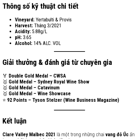
Thông số kỹ thuật chi tiết
Vineyard:
Yertabulti & Provis
Harvest:
Tháng 3/2021
Acidity:
5.88g/L
pH:
3.65
Alcohol:
14% ALC. VOL
Giải thưởng & đánh giá từ chuyên gia
🏅
Double Gold Medal – CWSA
🥇
Gold Medal – Sydney Royal Wine Show
🥇
Gold Medal – Catavinum
🥇
Gold Medal – Wine Showcase
⭐
92 Points – Tyson Stelzer (Wine Business Magazine)
Kết luận
Clare Valley Malbec 2021
là một trong những chai
vang đỏ Úc
ấn