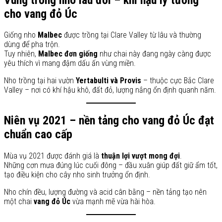
cho vang đỏ Úc
Giống nho
Malbec
được trồng tại Clare Valley từ lâu và thường
dùng để pha trộn.
Tuy nhiên,
Malbec đơn giống
như chai này đang ngày càng được
yêu thích vì mang đậm dấu ấn vùng miền.
Nho trồng tại hai vườn
Yertabulti và Provis
– thuộc cực Bắc Clare
Valley – nơi có khí hậu khô, đất đỏ, lượng nắng ổn định quanh năm.
Niên vụ 2021 – nền tảng cho vang đỏ Úc đạt
chuẩn cao cấp
Mùa vụ 2021 được đánh giá là
thuận lợi vượt mong đợi
.
Những cơn mưa đúng lúc cuối đông – đầu xuân giúp đất giữ ẩm tốt,
tạo điều kiện cho cây nho sinh trưởng ổn định.
Nho chín đều, lượng đường và acid cân bằng – nền tảng tạo nên
một chai
vang đỏ Úc
vừa mạnh mẽ vừa hài hòa.