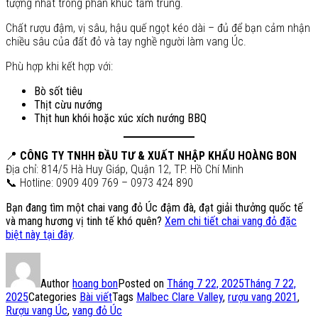
tượng nhất trong phân khúc tầm trung.
Chất rượu đậm, vị sâu, hậu quế ngọt kéo dài – đủ để bạn cảm nhận
chiều sâu của đất đỏ và tay nghề người làm vang Úc.
Phù hợp khi kết hợp với:
Bò sốt tiêu
Thịt cừu nướng
Thịt hun khói hoặc xúc xích nướng BBQ
📍
CÔNG TY TNHH ĐẦU TƯ & XUẤT NHẬP KHẨU HOÀNG BON
Địa chỉ: 814/5 Hà Huy Giáp, Quận 12, TP. Hồ Chí Minh
📞 Hotline: 0909 409 769 – 0973 424 890
Bạn đang tìm một chai vang đỏ Úc đậm đà, đạt giải thưởng quốc tế
và mang hương vị tinh tế khó quên?
Xem chi tiết chai vang đỏ đặc
biệt này tại đây
.
Author
hoang bon
Posted on
Tháng 7 22, 2025
Tháng 7 22,
2025
Categories
Bài viết
Tags
Malbec Clare Valley
,
rượu vang 2021
,
Rượu vang Úc
,
vang đỏ Úc