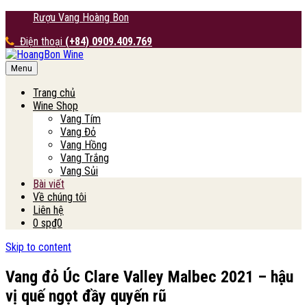
Rượu Vang Hoàng Bon
Điện thoại
(+84) 0909.409.769
Menu
HoangBon Wine
Trang chủ
Wine Shop
Vang Tím
Vang Đỏ
Vang Hồng
Vang Trắng
Vang Sủi
Bài viết
Về chúng tôi
Liên hệ
0 sp
₫0
Skip to content
Vang đỏ Úc Clare Valley Malbec 2021 – hậu
vị quế ngọt đầy quyến rũ