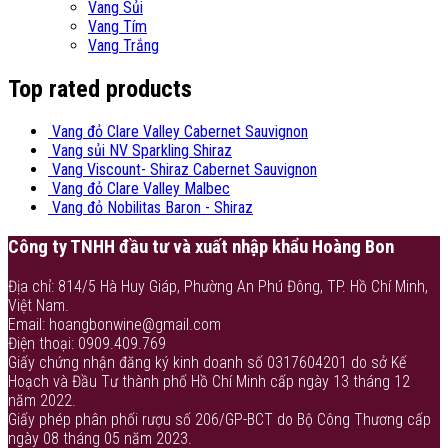
Vang Sủi
Vang Tím
Vang Trắng
Top rated products
Vang đỏ Clare Valley Cabernet Sauvignon
Vang sủi NV Sparkling Shiraz
Vang Viscount- Shiraz Cabernet Sauvignon
Vang đỏ Clare Valley Malbec
Vang đỏ Nobilitas Baron - Shiraz
Công ty TNHH đầu tư và xuất nhập khẩu Hoàng Bon
Địa chỉ: 814/5 Hà Huy Giáp, Phường An Phú Đông, TP. Hồ Chí Minh,
Việt Nam.
Email: hoangbonwine@gmail.com
Điện thoại: 0909.409.769
Giấy chứng nhận đăng ký kinh doanh số 0317604201 do sở Kế
Hoạch và Đầu Tư thành phố Hồ Chí Minh cấp ngày 13 tháng 12
năm 2022.
Giấy phép phân phối rượu số 206/GP-BCT do Bộ Công Thương cấp
ngày 08 tháng 05 năm 2023.