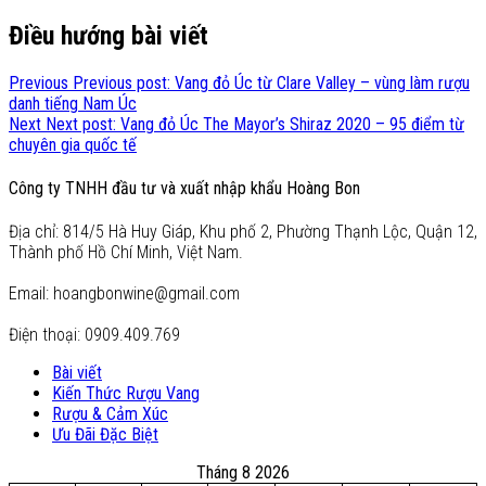
Điều hướng bài viết
Previous
Previous post:
Vang đỏ Úc từ Clare Valley – vùng làm rượu
danh tiếng Nam Úc
Next
Next post:
Vang đỏ Úc The Mayor’s Shiraz 2020 – 95 điểm từ
chuyên gia quốc tế
Công ty TNHH đầu tư và xuất nhập khẩu Hoàng Bon
Địa chỉ: 814/5 Hà Huy Giáp, Khu phố 2, Phường Thạnh Lộc, Quận 12,
Thành phố Hồ Chí Minh, Việt Nam.
Email: hoangbonwine@gmail.com
Điện thoại: 0909.409.769
Bài viết
Kiến Thức Rượu Vang
Rượu & Cảm Xúc
Ưu Đãi Đặc Biệt
Tháng 8 2026