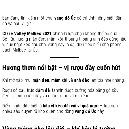
Bạn đang tìm kiếm một chai
vang đỏ Úc
có cá tính riêng biệt, đậm
đà và hậu vị lạ?
Clare Valley Malbec 2021
chính là lựa chọn không thể bỏ qua.
Sở hữu hương mận đen, mâm xôi, thoang thoảng anh đào cùng hậu
vị quế ngọt kéo dài, chai vang này là đại diện tiêu biểu cho phong
cách Malbec tại Úc.
Hương thơm nổi bật – vị rượu đầy cuốn hút
Khi mở nắp, mùi
mận đen
,
mâm xôi
và
anh đào
lan tỏa nhẹ nhàng.
Rượu có cấu trúc
đậm đà
, tannin được cường hóa bằng gỗ sồi,
đem lại cảm giác dày và chắc trong vòm miệng.
Điểm nhấn đặc biệt là
hậu vị kéo dài với vị quế ngọt
– tạo nên
chiều sâu quyến rũ khó quên cho dòng
vang đỏ Úc
này.
Vùng trồng nho lâu đời – khí hậu lý tưởng