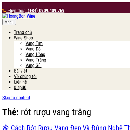
Điện thoại
(+84) 0909.409.769
Menu
HoangBon Wine
Trang chủ
Wine Shop
Vang Tím
Vang Đỏ
Vang Hồng
Vang Trắng
Vang Sủi
Bài viết
Về chúng tôi
Liên hệ
0 sp
₫0
Skip to content
Thẻ:
rót rượu vang trắng
🍇 Cách Rót Rượu Vang Đẹp Và Đúng Nghệ T