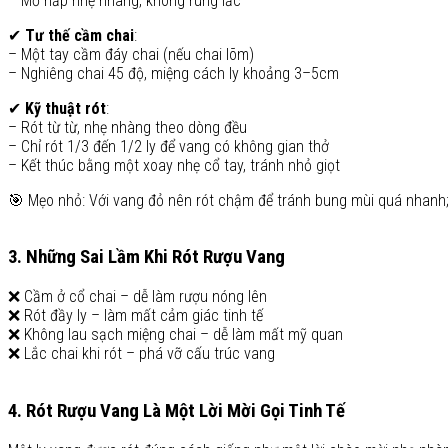
– Mở nắp nhẹ nhàng, không rung lắc
✔
Tư thế cầm chai
:
– Một tay cầm đáy chai (nếu chai lõm)
– Nghiêng chai 45 độ, miệng cách ly khoảng 3–5cm
✔
Kỹ thuật rót
:
– Rót từ từ, nhẹ nhàng theo dòng đều
– Chỉ rót 1/3 đến 1/2 ly để vang có không gian thở
– Kết thúc bằng một xoay nhẹ cổ tay, tránh nhỏ giọt
🎯 Mẹo nhỏ: Với vang đỏ nên rót chậm để tránh bung mùi quá nhanh; v
3. Những Sai Lầm Khi Rót Rượu Vang
❌ Cầm ở cổ chai – dễ làm rượu nóng lên
❌ Rót đầy ly – làm mất cảm giác tinh tế
❌ Không lau sạch miệng chai – dễ làm mất mỹ quan
❌ Lắc chai khi rót – phá vỡ cấu trúc vang
4. Rót Rượu Vang Là Một Lời Mời Gọi Tinh Tế