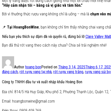
Một ly vang được rót đúng cách giống như một lời chào mời nhẹ nhà
“Hãy cảm nhận tôi – bằng cả vị giác và tâm hồn.”
Bởi vì thưởng thức rượu vang không chỉ là uống – mà là
chạm vào mộ
📌
Tại HoangBonWine
, bạn không chỉ tìm thấy những chai vang ch
Nếu bạn yêu thích sự đậm đà và quyến rũ, đừng bỏ lỡ
Clare Valley Ma
Bạn đã thử rót vang theo cách này chưa? Chia sẻ trải nghiệm nhé!
Author
hoang bon
Posted on
Tháng 3 14, 2025
Tháng 6 17, 202
đúng cách
,
rót rượu vang tại nhà
,
rót rượu vang trắng
,
rượu vang sủi bọ
Công ty TNHH đầu tư và xuất nhập khẩu Hoàng Bon
Địa chỉ: 814/5 Hà Huy Giáp, Khu phố 2, Phường Thạnh Lộc, Quận 12, 
Email: hoangbonwine@gmail.com
Điện thoại: 0909.409.769