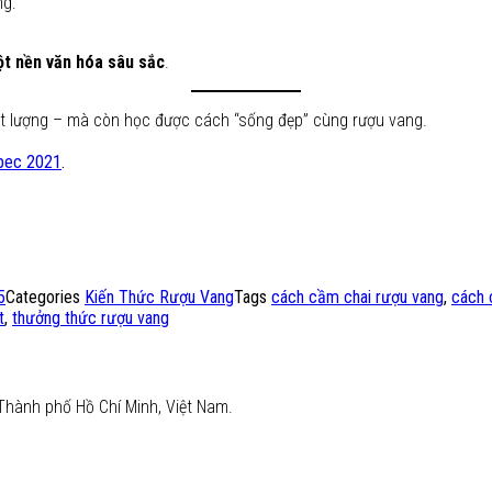
ng:
t nền văn hóa sâu sắc
.
ất lượng – mà còn học được cách “sống đẹp” cùng rượu vang.
lbec 2021
.
5
Categories
Kiến Thức Rượu Vang
Tags
cách cầm chai rượu vang
,
cách 
t
,
thưởng thức rượu vang
Thành phố Hồ Chí Minh, Việt Nam.