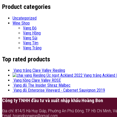
Product categories
Uncategorized
Wine Shop
Vang Đỏ
Vang Hồng
Vang Sủi
Vang Tím
Vang Trắng
Top rated products
Vang trắng Clare Valley Riesling
Vang trắng Ackland 
Vang hồng Clare Valley ROSE
Vang đỏ The Insider Shiraz Malbec
Vang đỏ Enterprise Vineyard - Cabernet Sauvignon 2019
Công ty TNHH đầu tư và xuất nhập khẩu Hoàng Bon
Địa chỉ: 814/5 Hà Huy Giáp, Phường An Phú Đông, TP. Hồ Chí Minh, Vi
Email: hoangbonwine@gmail.com